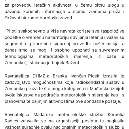
za provedbu letačkih aktivnosti u čemu bitnu ulogu u
davanju korisnih informacija o stanju vremena pruža i
Državni hidrometeorološki zavod.
"Piloti svakodnevno u više navrata koriste sve raspoložive
podatke o vremenu na teritoriju odvijanja letenja i važan su
segment u pripremi i sigurnoj provedbi naših misija, a
danas smo se mogli i osobno upoznati sa suvremenim
tehnologijama meteoroloških mjerenja iz baze u
Zemuniku", istaknuo je bojnik Bažant.
Ravnateljica DHMZ-a Branka Ivančan-Picek izrazila je
zadovoljstvo mogućnostima koje radiosondažni sustav u
Zemuniku pruža te što mogu kolegama iz Mađarske iznijeti
svoja iskustva na području meteoroloških mjerenja kao i s
planovima te daljnjim aktivnostima ove sondažne postaje.
Ravnateljica Mađarske meteorološke službe Kornelia
Radics zahvalila se na organizaciji posjeta te naglasila
važnost suradnje dvaju nacionalnih meteoroloških službi u