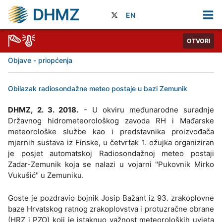
DHMZ
EN
OTVORI
Objave - priopćenja
Obilazak radiosondažne meteo postaje u bazi Zemunik
DHMZ, 2. 3. 2018.
- U okviru međunarodne suradnje
Državnog hidrometeorološkog zavoda RH i Mađarske
meteorološke službe kao i predstavnika proizvođača
mjernih sustava iz Finske, u četvrtak 1. ožujka organiziran
je posjet automatskoj Radiosondažnoj meteo postaji
Zadar-Zemunik koja se nalazi u vojarni "Pukovnik Mirko
Vukušić" u Zemuniku.
Goste je pozdravio bojnik Josip Bažant iz 93. zrakoplovne
baze Hrvatskog ratnog zrakoplovstva i protuzračne obrane
(HRZ i PZO) koji je istaknuo važnost meteoroloških uvjeta