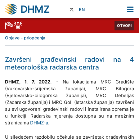
DHMZ
EN
OTVORI
Objave - priopćenja
Završeni građevinski radovi na 4
meteorološka radarska centra
DHMZ, 1. 7. 2022.
- Na lokacijama MRC Gradište
(Vukovarsko-srijemska županija), MRC Bilogora
(Bjelovarsko-bilogorska županija), MRC Debeljak
(Zadarska županija) i MRC Goli (Istarska županija) završeni
su svi ugovoreni građevinski radovi i instalirana oprema je
u funkciji. Radarska mjerenja dostupna su na mrežnim
stranicama
DHMZ-a
.
U sljedećem razdoblju očekuje se završetak građevinskih