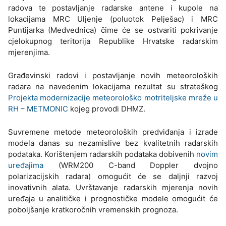
radova te postavljanje radarske antene i kupole na
lokacijama MRC Uljenje (poluotok Pelješac) i MRC
Puntijarka (Medvednica) čime će se ostvariti pokrivanje
cjelokupnog teritorija Republike Hrvatske radarskim
mjerenjima.
Građevinski radovi i postavljanje novih meteoroloških
radara na navedenim lokacijama rezultat su strateškog
Projekta modernizacije meteorološko motriteljske mreže u
RH – METMONIC
kojeg provodi DHMZ.
Suvremene metode meteoroloških predviđanja i izrade
modela danas su nezamislive bez kvalitetnih radarskih
podataka. Korištenjem radarskih podataka dobivenih
novim
uređajima
(WRM200 C-band Doppler dvojno
polarizacijskih radara) omogućit će se daljnji razvoj
inovativnih alata. Uvrštavanje radarskih mjerenja novih
uređaja u analitičke i prognostičke modele omogućit će
poboljšanje kratkoročnih vremenskih prognoza.