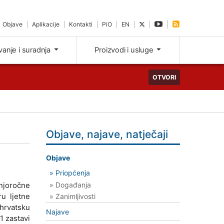
Objave
Aplikacije
Kontakti
PiO
EN
ivanje i suradnja
Proizvodi i usluge
OTVORI
Objave, najave, natječaji
Objave
» Priopćenja
» Događanja
njoročne
u ljetne
» Zanimljivosti
hrvatsku
Najave
1 zastavi