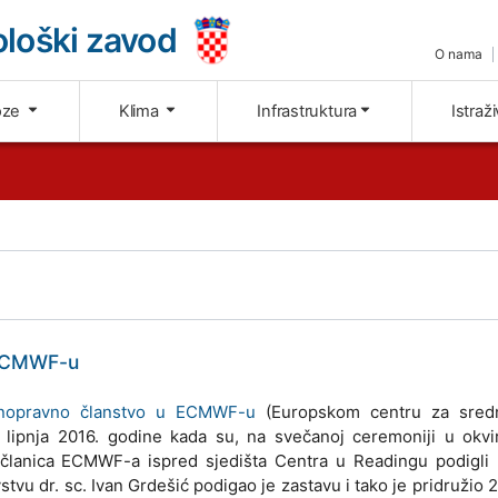
loški zavod
O nama
oze
Klima
Infrastruktura
Istraž
 ECMWF-u
unopravno članstvo u ECMWF-u
(Europskom centru za sred
lipnja 2016. godine kada su, na svečanoj ceremoniji u okvir
a članica ECMWF-a ispred sjedišta Centra u Readingu podigli 
vu dr. sc. Ivan Grdešić podigao je zastavu i tako je pridružio 2