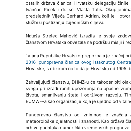
ostalih država članica. Hrvatsku delegaciju činil
Ivančan Picek i dr. sc. Vlasta Tutiš. Okupljenim
predsjednik Vijeća Gerhard Adrian, koji je i otvo
službi u postizanju zajedničkih ciljeva.
Nataša Strelec Mahović izrazila je svoje zado
članstvom Hrvatska obvezala na podršku misiji i re
"Vlada Republike Hrvatske prepoznala je značaj pr
2016. punopravna članica ovog istaknutog Centra
Hrvatske, s obzirom na to da je Hrvatska od 1995. 
Zahvaljujući članstvu, DHMZ-u će također biti ol
svega pri izradi ranih upozorenja na opasne vrem
života, smanjivanju šteta i održivom razvoju. 
ECMWF-a kao organizacije koja je ujedno od vital
Punopravno članstvo od iznimnog je značaja z
meteorološke djelatnosti i znanosti. Kao država č
arhive podataka numeričkih vremenskih prognoza u