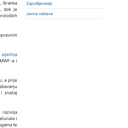
c, Branka
Zapošljavanje
a
, dok je
Javna nabava
oroloških
opravnim
 siječnja
CMWF-a i
, a prije
pašavanju
i značaj
 razvoja
ačunala i
lugama te