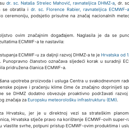
e su
dr. sc. Nataša Strelec Mahović, ravnateljica DHMZ-a
, dr. s
a se obratila i
dr. sc. Florence Rabier, ravnateljica ECMWF-
rio ceremoniju, podsjetio prisutne na značaj nacionalnih mete
voljstvo ovim značajnim događajem. Naglasila je da se pun
zultatima ECMWF-a te nastavila:
istupanja ECMWF-u za daljnji razvoj DHMZ-a te je
Hrvatska od 1.
. Punopravno članstvo označava sljedeći korak u suradnji E
bila pridružena članica ECMWF-a.
akšana upotreba proizvoda i usluga Centra u svakodnevnom radu
enske pojave i praćenju klime čime će značajno doprinijeti s
Time se DHMZ dodatno obvezuje proaktivno podržavati razvoj 
nog značaja za
Europsku meteorološku infrastrukturu (EMI)
.
a Hrvatsku, jer je u direktnoj vezi sa strateškim planom
lanica, Hrvatska stječe pravo na korištenje ECMWF-ovih super-r
 vlastite svrhe, potpuni pristup ECMWF-ovim produktima i us