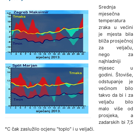
Srednja
mjesečna
temperatura
zraka u većini
je mjesta bila
bliža prosječnoj
za veljaču,
nego za
najhladniji
mjesec u
godini. Štoviše,
odstupanje je
većinom bilo
takvo da bi i za
veljaču bilo
malo više od
prosjeka, a
zadarskih bi 7,5
°C čak zaslužilo ocjenu "toplo" i u veljači.