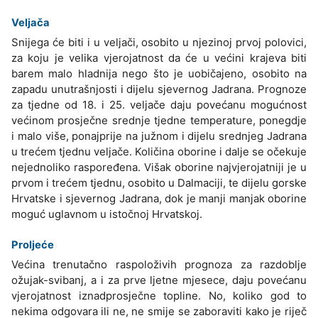
Veljača
Snijega će biti i u veljači, osobito u njezinoj prvoj polovici,
za koju je velika vjerojatnost da će u većini krajeva biti
barem malo hladnija nego što je uobičajeno, osobito na
zapadu unutrašnjosti i dijelu sjevernog Jadrana. Prognoze
za tjedne od 18. i 25. veljače daju povećanu mogućnost
većinom prosječne srednje tjedne temperature, ponegdje
i malo više, ponajprije na južnom i dijelu srednjeg Jadrana
u trećem tjednu veljače. Količina oborine i dalje se očekuje
nejednoliko raspoređena. Višak oborine najvjerojatniji je u
prvom i trećem tjednu, osobito u Dalmaciji, te dijelu gorske
Hrvatske i sjevernog Jadrana, dok je manji manjak oborine
moguć uglavnom u istočnoj Hrvatskoj.
Proljeće
Većina trenutačno raspoloživih prognoza za razdoblje
ožujak-svibanj, a i za prve ljetne mjesece, daju povećanu
vjerojatnost iznadprosječne topline. No, koliko god to
nekima odgovara ili ne, ne smije se zaboraviti kako je riječ