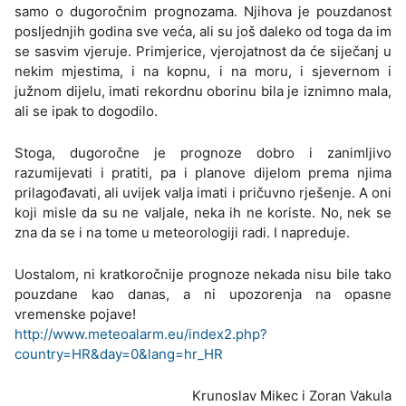
samo o dugoročnim prognozama. Njihova je pouzdanost
posljednjih godina sve veća, ali su još daleko od toga da im
se sasvim vjeruje. Primjerice, vjerojatnost da će siječanj u
nekim mjestima, i na kopnu, i na moru, i sjevernom i
južnom dijelu, imati rekordnu oborinu bila je iznimno mala,
ali se ipak to dogodilo.
Stoga, dugoročne je prognoze dobro i zanimljivo
razumijevati i pratiti, pa i planove dijelom prema njima
prilagođavati, ali uvijek valja imati i pričuvno rješenje. A oni
koji misle da su ne valjale, neka ih ne koriste. No, nek se
zna da se i na tome u meteorologiji radi. I napreduje.
Uostalom, ni kratkoročnije prognoze nekada nisu bile tako
pouzdane kao danas, a ni upozorenja na opasne
vremenske pojave!
http://www.meteoalarm.eu/index2.php?
country=HR&day=0&lang=hr_HR
Krunoslav Mikec i Zoran Vakula