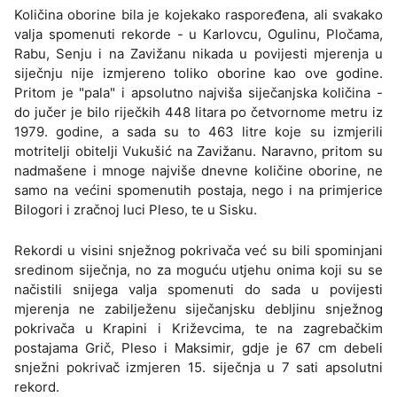
Količina oborine bila je kojekako raspoređena, ali svakako
valja spomenuti rekorde - u Karlovcu, Ogulinu, Pločama,
Rabu, Senju i na Zavižanu nikada u povijesti mjerenja u
siječnju nije izmjereno toliko oborine kao ove godine.
Pritom je "pala" i apsolutno najviša siječanjska količina -
do jučer je bilo riječkih 448 litara po četvornome metru iz
1979. godine, a sada su to 463 litre koje su izmjerili
motritelji obitelji Vukušić na Zavižanu. Naravno, pritom su
nadmašene i mnoge najviše dnevne količine oborine, ne
samo na većini spomenutih postaja, nego i na primjerice
Bilogori i zračnoj luci Pleso, te u Sisku.
Rekordi u visini snježnog pokrivača već su bili spominjani
sredinom siječnja, no za moguću utjehu onima koji su se
načistili snijega valja spomenuti do sada u povijesti
mjerenja ne zabilježenu siječanjsku debljinu snježnog
pokrivača u Krapini i Križevcima, te na zagrebačkim
postajama Grič, Pleso i Maksimir, gdje je 67 cm debeli
snježni pokrivač izmjeren 15. siječnja u 7 sati apsolutni
rekord.