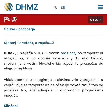
DHMZ
EN
OTVORI
Objave - priopćenja
Siječanj k'o veljača, a veljača...?!
DHMZ, 1. veljača 2013.
- Nakon
prosinca
, po temperaturi
prosječnog
, a po oborini
prosječnog
do
vrlo kišnog
,
siječanj je u većini Hrvatske bio
topao
, te
prosječan
do
ekstremno kišan
.
Višak oborine u mnogim je krajevima vrlo vjerojatan i u
veljači, čija se temperatura ne očekuje odveć različitom od
prosjeka. No, iznenađenja su u dugoročnim prognozama
moguća.
Siječanj