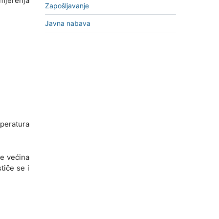
 mjerenja
Zapošljavanje
Javna nabava
mperatura
je većina
tiče se i