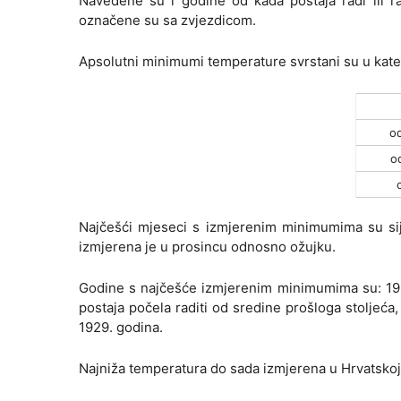
Navedene su i godine od kada postaja radi ili ra
označene su sa zvjezdicom.
Apsolutni minimumi temperature svrstani su u kate
od
o
Najčešći mjeseci s izmjerenim minimumima su sije
izmjerena je u prosincu odnosno ožujku.
Godine s najčešće izmjerenim minimumima su: 1956.,
postaja počela raditi od sredine prošloga stoljeća,
1929. godina.
Najniža temperatura do sada izmjerena u Hrvatskoj 