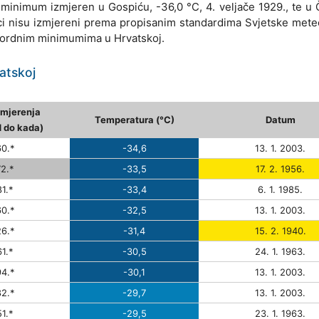
 minimum izmjeren u Gospiću, -36,0 °C, 4. veljače 1929., te u
daci nisu izmjereni prema propisanim standardima Svjetske met
ekordnim minimumima u Hrvatskoj.
atskoj
mjerenja
Temperatura (°C)
Datum
d do kada)
0.*
-34,6
13. 1. 2003.
2.*
-33,5
17. 2. 1956.
1.*
-33,4
6. 1. 1985.
0.*
-32,5
13. 1. 2003.
6.*
-31,4
15. 2. 1940.
1.*
-30,5
24. 1. 1963.
4.*
-30,1
13. 1. 2003.
2.*
-29,7
13. 1. 2003.
1.*
-29,5
23. 1. 1963.