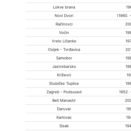
Lokve brana
19
Novi Dvori
(1960. -
Račinovci
200
Voćin
198
Vrelo Ličanke
197
Osijek - Tvrđavica
201
Samobor
198
Jastrebarsko
198
Križevci
19
Stubičke Toplice
196
Zagreb - Podsused
1952. 
Beli Manastir
200
Daruvar
19
Karlovac
19
Sisak
194