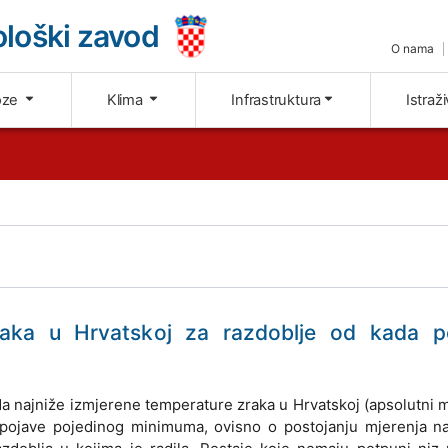
loški zavod
O nama
oze
Klima
Infrastruktura
Istraž
raka u Hrvatskoj za razdoblje od kada p
sada najniže izmjerene temperature zraka u Hrvatskoj (apsolutni
ojave pojedinog minimuma, ovisno o postojanju mjerenja na 