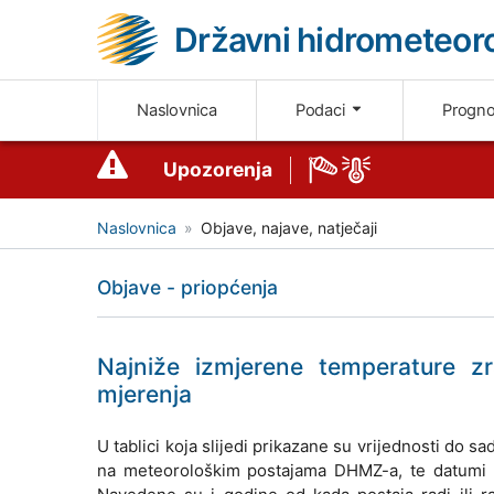
Državni hidrometeoro
Naslovnica
Podaci
Progn
Upozorenja
Naslovnica
Objave, najave, natječaji
Objave - priopćenja
Najniže izmjerene temperature z
mjerenja
U tablici koja slijedi prikazane su vrijednosti do 
na meteorološkim postajama DHMZ-a, te datumi p