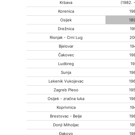
Krbava
(1982. -
Korenica
198
Osijek
189
Drežnica
19
Risnjak - Crni Lug
20
Bjelovar
19
Čakovec
198
Ludbreg
19
Sunja
198
Lekenik Vukojevac
196
Zagreb Pleso
195
Osijek - zračna luka
198
Koprivnica
19
Brestovac - Belje
198
Donji Miholjac
19
Đakovo
198