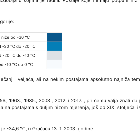
zdoblja u kojima je radila. Postaje koje nemaju potpuni niz
gorije:
niže od -30 °C
 -30 °C do -20 °C
d -20 °C do -10 °C
od -10 °C do 0 °C
čanj i veljača, ali na nekim postajama apsolutno najniža te
 1963., 1985., 2003., 2012. i 2017. , pri čemu valja znati da 
 a na postajama s duljim nizom mjerenja, još od XIX. stoljeća, is
je -34,6 °C, u Gračacu 13. 1. 2003. godine.