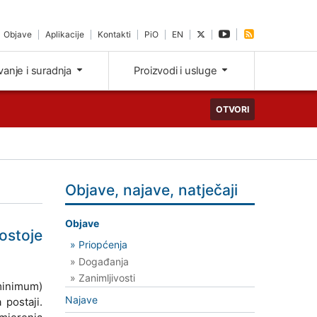
Objave
Aplikacije
Kontakti
PiO
EN
ivanje i suradnja
Proizvodi i usluge
OTVORI
Objave, najave, natječaji
Objave
ostoje
» Priopćenja
» Događanja
» Zanimljivosti
 minimum)
Najave
postaji.