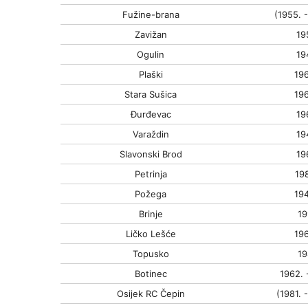
Fužine-brana
(1955. -
Zavižan
19
Ogulin
19
Plaški
196
Stara Sušica
196
Đurđevac
19
Varaždin
19
Slavonski Brod
19
Petrinja
198
Požega
194
Brinje
19
Ličko Lešće
196
Topusko
19
Botinec
1962. 
Osijek RC Čepin
(1981. -