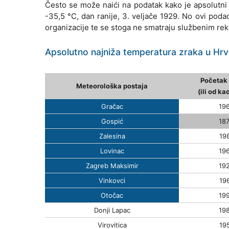
Često se može naići na podatak kako je apsolutni
-35,5 °C, dan ranije, 3. veljače 1929. No ovi po
organizacije te se stoga ne smatraju službenim r
Apsolutno najniža temperatura zraka u Hrv
Početak 
Meteorološka postaja
(ili od ka
Gračac
196
Gospić
187
Zalesina
198
Lovinac
196
Zagreb Maksimir
192
Vinkovci
196
Otočac
199
Donji Lapac
198
Virovitica
195