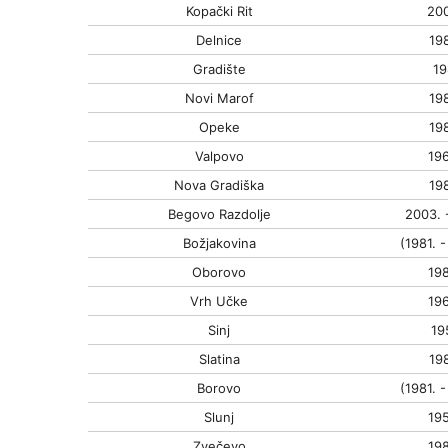
Kopački Rit
200
Delnice
198
Gradište
19
Novi Marof
198
Opeke
198
Valpovo
196
Nova Gradiška
198
Begovo Razdolje
2003. 
Božjakovina
(1981. -
Oborovo
198
Vrh Učke
196
Sinj
19
Slatina
198
Borovo
(1981. -
Slunj
195
Zvečevo
198