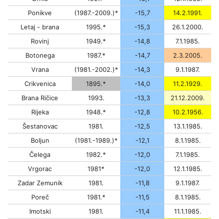
Ponikve
(1987.-2009.)*
-15,7
14.2.1991.
Letaj - brana
1995.*
-15,3
26.1.2000.
Rovinj
1949.*
-14,8
7.1.1985.
Botonega
1987.*
-14,7
2.3.2005.
Vrana
(1981.-2002.)*
-14,3
9.1.1987.
Crikvenica
1895.*
-14,0
11.2.1929.
Brana Ričice
1993.
-13,3
21.12.2009.
Rijeka
1948.*
-12,8
10.2.1956.
Šestanovac
1981.
-12,5
13.1.1985.
Boljun
(1981.-1989.)*
-12,1
8.1.1985.
Čelega
1982.*
-12,0
7.1.1985.
Vrgorac
1981*
-12,0
12.1.1985.
Zadar Zemunik
1981.
-11,8
9.1.1987.
Poreč
1981.*
-11,5
8.1.1985.
Imotski
1981.
-11,4
11.1.1985.