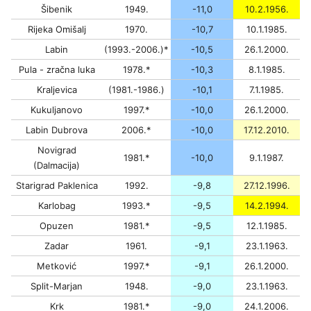
Šibenik
1949.
-11,0
10.2.1956.
Rijeka Omišalj
1970.
-10,7
10.1.1985.
Labin
(1993.-2006.)*
-10,5
26.1.2000.
Pula - zračna luka
1978.*
-10,3
8.1.1985.
Kraljevica
(1981.-1986.)
-10,1
7.1.1985.
Kukuljanovo
1997.*
-10,0
26.1.2000.
Labin Dubrova
2006.*
-10,0
17.12.2010.
Novigrad
1981.*
-10,0
9.1.1987.
(Dalmacija)
Starigrad Paklenica
1992.
-9,8
27.12.1996.
Karlobag
1993.*
-9,5
14.2.1994.
Opuzen
1981.*
-9,5
12.1.1985.
Zadar
1961.
-9,1
23.1.1963.
Metković
1997.*
-9,1
26.1.2000.
Split-Marjan
1948.
-9,0
23.1.1963.
Krk
1981.*
-9,0
24.1.2006.