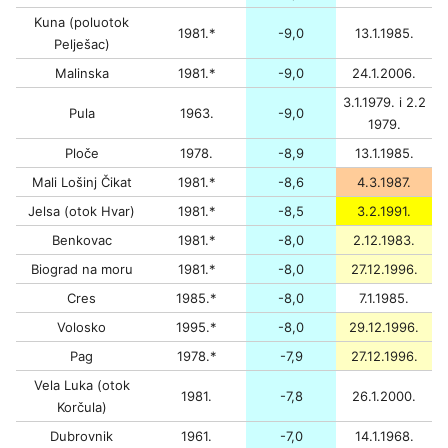
Kuna (poluotok
1981.*
-9,0
13.1.1985.
Pelješac)
Malinska
1981.*
-9,0
24.1.2006.
3.1.1979. i 2.2
Pula
1963.
-9,0
1979.
Ploče
1978.
-8,9
13.1.1985.
Mali Lošinj Čikat
1981.*
-8,6
4.3.1987.
Jelsa (otok Hvar)
1981.*
-8,5
3.2.1991.
Benkovac
1981.*
-8,0
2.12.1983.
Biograd na moru
1981.*
-8,0
27.12.1996.
Cres
1985.*
-8,0
7.1.1985.
Volosko
1995.*
-8,0
29.12.1996.
Pag
1978.*
-7,9
27.12.1996.
Vela Luka (otok
1981.
-7,8
26.1.2000.
Korčula)
Dubrovnik
1961.
-7,0
14.1.1968.