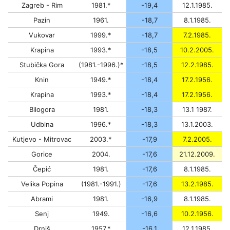
Zagreb - Rim
1981.*
-19,4
12.1.1985.
Pazin
1961.
-18,7
8.1.1985.
Vukovar
1999.*
-18,7
7.2.1985.
Krapina
1993.*
-18,5
10.2.2005.
Stubička Gora
(1981.-1996.)*
-18,5
12.2.1985.
Knin
1949.*
-18,4
17.2.1956.
Krapina
1993.*
-18,4
17.2.1956.
Bilogora
1981.
-18,3
13.1 1987.
Udbina
1996.*
-18,3
13.1.2003.
Kutjevo - Mitrovac
2003.*
-17,9
7.2.2005.
Gorice
2004.
-17,6
21.12.2009.
Čepić
1981.
-17,6
8.1.1985.
Velika Popina
(1981.-1991.)
-17,6
13.2.1985.
Abrami
1981.
-16,9
8.1.1985.
Senj
1949.
-16,6
10.2.1956.
Drniš
1957.*
-16,1
12.1.1985.