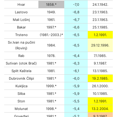
Hvar
1858.*
-7,0
24.1.1942.
Lastovo
1949.
-6,8
23.1.1963.
Mali Lošinj
1961.
-6,7
23.1.1963.
Bakar
1997.*
-6,6
25.1.1985.
Trsteno
(1981.-2003.)*
-6,5
1.2.1991.
Sv.Ivan na pučini
1984.
-6,5
29.12.1996.
(Rovinj)
Rab
1978.
-6,4
7.1.1985.
Sutivan (otok Brač)
1981.*
-6,3
9.1.1987.
Split Kaštela
1981.
-6,1
13.1.1985.
Dubrovnik Ćilipi
1981.*
-6,0
19.2.1985.
Kukljica
1999.*
-5,9
26.1.2000.
Silba
1981.*
-5,9
10.1.1985.
Ston
1981.*
-5,5
1.2.1991.
Molunat
1998.*
-5,4
13.2.2004.
Goveđari
1981.*
-5,2
9.3.1987.