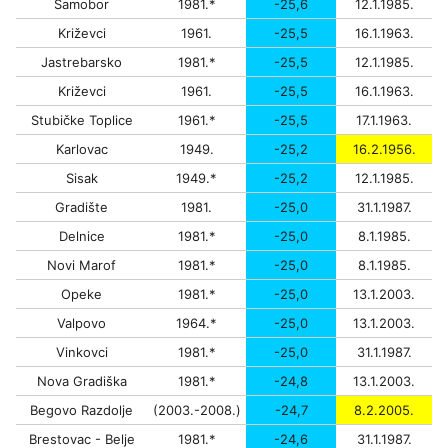
Samobor
1981.*
-25,6
12.1.1985.
Križevci
1961.
-25,5
16.1.1963.
Jastrebarsko
1981.*
-25,5
12.1.1985.
Križevci
1961.
-25,5
16.1.1963.
Stubičke Toplice
1961.*
-25,5
17.1.1963.
Karlovac
1949.
-25,2
16.2.1956.
Sisak
1949.*
-25,2
12.1.1985.
Gradište
1981.
-25,0
31.1.1987.
Delnice
1981.*
-25,0
8.1.1985.
Novi Marof
1981.*
-25,0
8.1.1985.
Opeke
1981.*
-25,0
13.1.2003.
Valpovo
1964.*
-25,0
13.1.2003.
Vinkovci
1981.*
-25,0
31.1.1987.
Nova Gradiška
1981.*
-24,8
13.1.2003.
Begovo Razdolje
(2003.-2008.)
-24,7
8.2.2005.
Brestovac - Belje
1981.*
-24,6
31.1.1987.