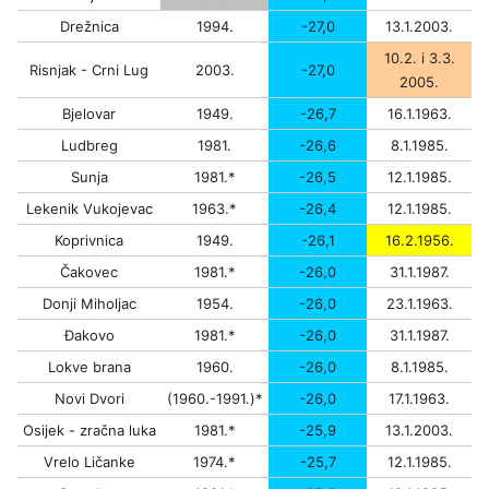
Drežnica
1994.
-27,0
13.1.2003.
10.2. i 3.3.
Risnjak - Crni Lug
2003.
-27,0
2005.
Bjelovar
1949.
-26,7
16.1.1963.
Ludbreg
1981.
-26,6
8.1.1985.
Sunja
1981.*
-26,5
12.1.1985.
Lekenik Vukojevac
1963.*
-26,4
12.1.1985.
Koprivnica
1949.
-26,1
16.2.1956.
Čakovec
1981.*
-26,0
31.1.1987.
Donji Miholjac
1954.
-26,0
23.1.1963.
Đakovo
1981.*
-26,0
31.1.1987.
Lokve brana
1960.
-26,0
8.1.1985.
Novi Dvori
(1960.-1991.)*
-26,0
17.1.1963.
Osijek - zračna luka
1981.*
-25,9
13.1.2003.
Vrelo Ličanke
1974.*
-25,7
12.1.1985.