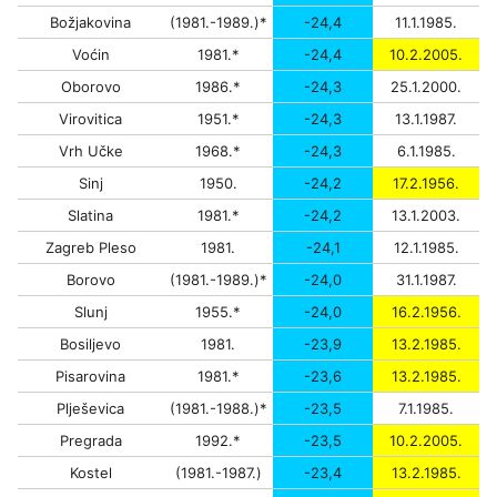
Božjakovina
(1981.-1989.)*
-24,4
11.1.1985.
Voćin
1981.*
-24,4
10.2.2005.
Oborovo
1986.*
-24,3
25.1.2000.
Virovitica
1951.*
-24,3
13.1.1987.
Vrh Učke
1968.*
-24,3
6.1.1985.
Sinj
1950.
-24,2
17.2.1956.
Slatina
1981.*
-24,2
13.1.2003.
Zagreb Pleso
1981.
-24,1
12.1.1985.
Borovo
(1981.-1989.)*
-24,0
31.1.1987.
Slunj
1955.*
-24,0
16.2.1956.
Bosiljevo
1981.
-23,9
13.2.1985.
Pisarovina
1981.*
-23,6
13.2.1985.
Plješevica
(1981.-1988.)*
-23,5
7.1.1985.
Pregrada
1992.*
-23,5
10.2.2005.
Kostel
(1981.-1987.)
-23,4
13.2.1985.