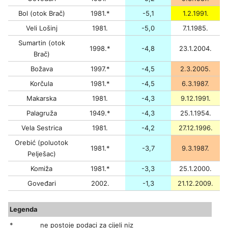
Bol (otok Brač)
1981.*
-5,1
1.2.1991.
Veli Lošinj
1981.
-5,0
7.1.1985.
Sumartin (otok
1998.*
-4,8
23.1.2004.
Brač)
Božava
1997.*
-4,5
2.3.2005.
Korčula
1981.*
-4,5
6.3.1987.
Makarska
1981.
-4,3
9.12.1991.
Palagruža
1949.*
-4,3
25.1.1954.
Vela Sestrica
1981.
-4,2
27.12.1996.
Orebić (poluotok
1981.*
-3,7
9.3.1987.
Pelješac)
Komiža
1981.*
-3,3
25.1.2000.
Goveđari
2002.
-1,3
21.12.2009.
Legenda
*
ne postoje podaci za cijeli niz