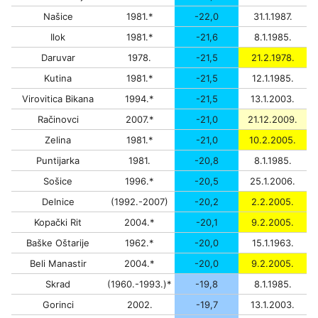
Našice
1981.*
-22,0
31.1.1987.
Ilok
1981.*
-21,6
8.1.1985.
Daruvar
1978.
-21,5
21.2.1978.
Kutina
1981.*
-21,5
12.1.1985.
Virovitica Bikana
1994.*
-21,5
13.1.2003.
Račinovci
2007.*
-21,0
21.12.2009.
Zelina
1981.*
-21,0
10.2.2005.
Puntijarka
1981.
-20,8
8.1.1985.
Sošice
1996.*
-20,5
25.1.2006.
Delnice
(1992.-2007)
-20,2
2.2.2005.
Kopački Rit
2004.*
-20,1
9.2.2005.
Baške Oštarije
1962.*
-20,0
15.1.1963.
Beli Manastir
2004.*
-20,0
9.2.2005.
Skrad
(1960.-1993.)*
-19,8
8.1.1985.
Gorinci
2002.
-19,7
13.1.2003.