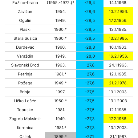
Fužine-brana
(1955.-1972.)*
-29,4
14.1.1968.
Zavižan
1954.
-28,6
10.2.1956.
Ogulin
1949.
-28,5
17.2.1956.
Plaški
1960.*
-28,5
12.1.1985.
Stara Sušica
1960.*
-28,5
13.2.1985.
Đurđevac
1960.
-28,3
16.1.1963.
Varaždin
1949.
-28,0
16.2.1956.
Slavonski Brod
1963.
-27,8
24.1.1963.
Petrinja
1981.*
-27,6
12.1.1985.
Požega
1949.*
-27,6
21.2.1978.
Brinje
1997.
-27,5
13.1.2003.
Ličko Lešće
1960.*
-27,5
13.1 2003.
Topusko
1981.
-27,5
12.1.1985.
Zagreb Maksimir
1949.
-27,3
17.2.1956.
Korenica
1981.*
-27,3
13.1.2003.
Osijek
1899.*
-27,1
31.1.1987.