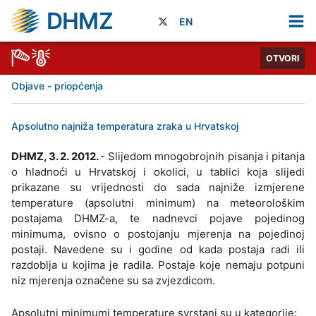
DHMZ
EN
OTVORI
Objave - priopćenja
Apsolutno najniža temperatura zraka u Hrvatskoj
DHMZ, 3. 2. 2012.
- Slijedom mnogobrojnih pisanja i pitanja
o hladnoći u Hrvatskoj i okolici, u tablici koja slijedi
prikazane su vrijednosti do sada najniže izmjerene
temperature (apsolutni minimum) na meteorološkim
postajama DHMZ-a, te nadnevci pojave pojedinog
minimuma, ovisno o postojanju mjerenja na pojedinoj
postaji. Navedene su i godine od kada postaja radi ili
razdoblja u kojima je radila. Postaje koje nemaju potpuni
niz mjerenja označene su sa zvjezdicom.
Apsolutni minimumi temperature svrstani su u kategorije: