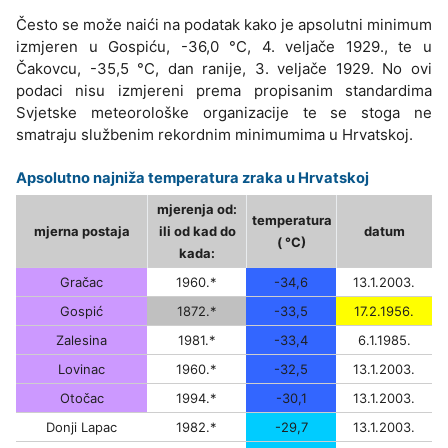
Često se može naići na podatak kako je apsolutni minimum
izmjeren u Gospiću, -36,0 °C, 4. veljače 1929., te u
Čakovcu, -35,5 °C, dan ranije, 3. veljače 1929. No ovi
podaci nisu izmjereni prema propisanim standardima
Svjetske meteorološke organizacije te se stoga ne
smatraju službenim rekordnim minimumima u Hrvatskoj.
Apsolutno najniža temperatura zraka u Hrvatskoj
mjerenja od:
temperatura
mjerna postaja
ili od kad do
datum
( °C)
kada:
Gračac
1960.*
-34,6
13.1.2003.
Gospić
1872.*
-33,5
17.2.1956.
Zalesina
1981.*
-33,4
6.1.1985.
Lovinac
1960.*
-32,5
13.1.2003.
Otočac
1994.*
-30,1
13.1.2003.
Donji Lapac
1982.*
-29,7
13.1.2003.