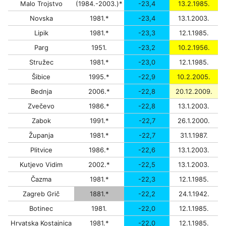
Malo Trojstvo
(1984.-2003.)*
-23,4
13.2.1985.
Novska
1981.*
-23,4
13.1.2003.
Lipik
1981.*
-23,3
12.1.1985.
Parg
1951.
-23,2
10.2.1956.
Stružec
1981.*
-23,0
12.1.1985.
Šibice
1995.*
-22,9
10.2.2005.
Bednja
2006.*
-22,8
20.12.2009.
Zvečevo
1986.*
-22,8
13.1.2003.
Zabok
1991.*
-22,7
26.1.2000.
Županja
1981.*
-22,7
31.1.1987.
Plitvice
1986.*
-22,6
13.1.2003.
Kutjevo Vidim
2002.*
-22,5
13.1.2003.
Čazma
1981.*
-22,3
12.1.1985.
Zagreb Grič
1881.*
-22,2
24.1.1942.
Botinec
1981.
-22,0
12.1.1985.
Hrvatska Kostajnica
1981.*
-22,0
12.1.1985.