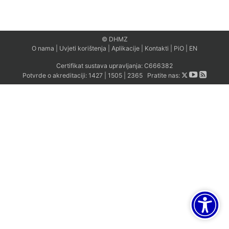
© DHMZ
O nama
|
Uvjeti korištenja
|
Aplikacije
|
Kontakti
|
PiO
|
EN
Certifikat sustava upravljanja:
C666382
Potvrde o akreditaciji:
1427
|
1505
|
2365
Pratite nas: