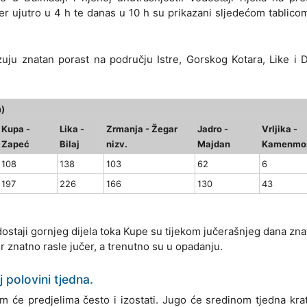
r ujutro u 4 h te danas u 10 h su prikazani sljedećom tablicom
zuju znatan porast na području Istre, Gorskog Kotara, Like i 
m)
Kupa -
Lika -
Zrmanja - Žegar
Jadro -
Vrljika -
Zapeć
Bilaj
nizv.
Majdan
Kamenmo
108
138
103
62
6
197
226
166
130
43
odostaji gornjeg dijela toka Kupe su tijekom jučerašnjeg dana znat
er znatno rasle jučer, a trenutno su u opadanju.
 polovini tjedna.
im će predjelima često i izostati. Jugo će sredinom tjedna kra