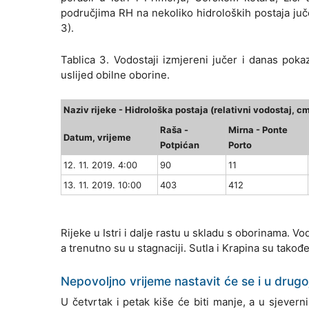
područjima RH na nekoliko hidroloških postaja juče
3).
Tablica 3. Vodostaji izmjereni jučer i danas poka
uslijed obilne oborine.
Naziv rijeke - Hidrološka postaja (relativni vodostaj, c
Raša -
Mirna - Ponte
Datum, vrijeme
Potpićan
Porto
12. 11. 2019. 4:00
90
11
13. 11. 2019. 10:00
403
412
Rijeke u Istri i dalje rastu u skladu s oborinama. V
a trenutno su u stagnaciji. Sutla i Krapina su takođ
Nepovoljno vrijeme nastavit će se i u drugoj
U četvrtak i petak kiše će biti manje, a u sjevern