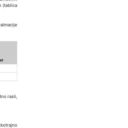
 (tablica
Dalmacije
st
no rasli,
tkotrajno