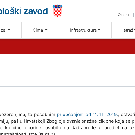
loški zavod
O nama
oze
Klima
Infrastruktura
Istraž
pozorenjima, te posebnim
priopćenjem od 11. 11. 2019.
, ostvar
ju, pa i u Hrvatskoj! Zbog djelovanja snažne ciklone koja se 
e količine oborine, osobito na Jadranu te u predjelima uz
utrašnjosti Istre (slika 2).