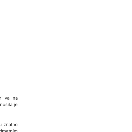
ni val na
nosila je
su znatno
redmetnim