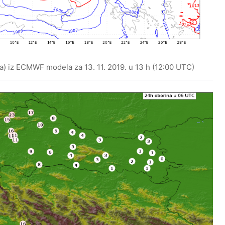
Pa) iz ECMWF modela za 13. 11. 2019. u 13 h (12:00 UTC)