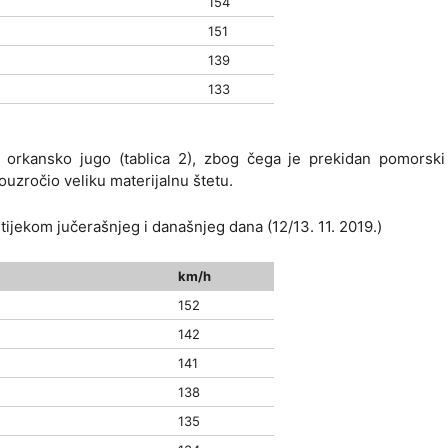
154
151
139
133
 orkansko jugo (tablica 2), zbog čega je prekidan pomorski
ouzročio veliku materijalnu štetu.
tijekom jučerašnjeg i današnjeg dana (12/13. 11. 2019.)
km/h
152
142
141
138
135