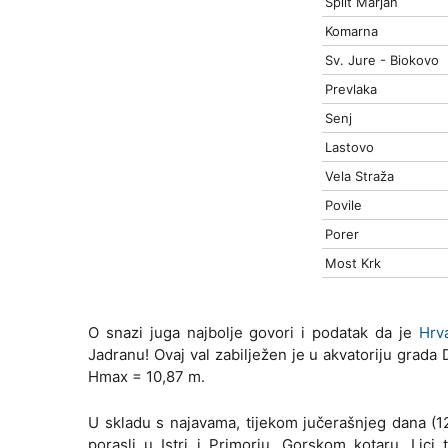
Split Marjan
Komarna
Sv. Jure - Biokovo
Prevlaka
Senj
Lastovo
Vela Straža
Povile
Porer
Most Krk
O snazi juga najbolje govori i podatak da je
Hrva
Jadranu! Ovaj val zabilježen je u akvatoriju grada 
Hmax = 10,87 m.
U skladu s najavama, tijekom jučerašnjeg dana (12. 
porasli u Istri i Primorju, Gorskom kotaru, Lici