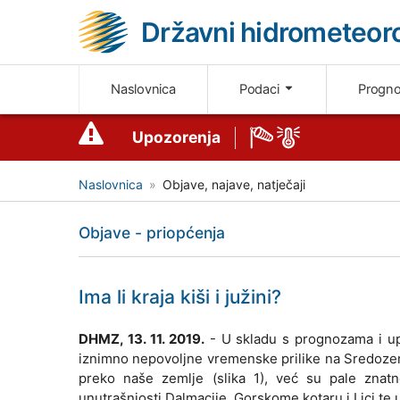
Državni hidrometeoro
Naslovnica
Podaci
Progn
Upozorenja
Naslovnica
Objave, najave, natječaji
Objave - priopćenja
Ima li kraja kiši i južini?
DHMZ, 13. 11. 2019.
- U skladu s prognozama i u
iznimno nepovoljne vremenske prilike na Sredozeml
preko naše zemlje (slika 1), već su pale znatn
unutrašnjosti Dalmacije, Gorskome kotaru i Lici te un