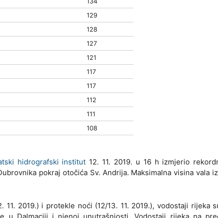
134
129
128
127
121
117
117
112
111
108
tski hidrografski institut
12. 11. 2019. u 16 h izmjerio rekord
Dubrovnika pokraj otočića Sv. Andrija. Maksimalna visina vala iz
11. 2019.) i protekle noći (12/13. 11. 2019.), vodostaji rijeka 
 te u Dalmaciji i njenoj unutrašnjosti. Vodostaji rijeka na p