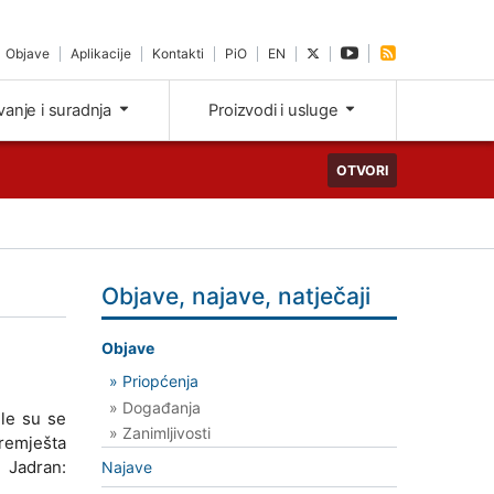
Objave
Aplikacije
Kontakti
PiO
EN
ivanje i suradnja
Proizvodi i usluge
OTVORI
Objave, najave, natječaji
Objave
» Priopćenja
» Događanja
ile su se
» Zanimljivosti
premješta
 Jadran:
Najave