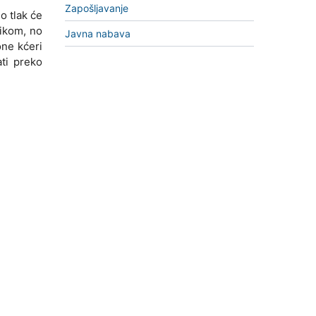
Zapošljavanje
o tlak će
zikom, no
Javna nabava
one kćeri
ati preko