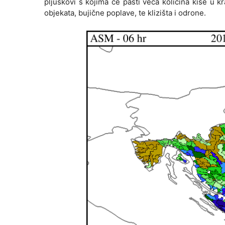
pljuskovi s kojima će pasti veća količina kiše u 
objekata, bujične poplave, te klizišta i odrone.