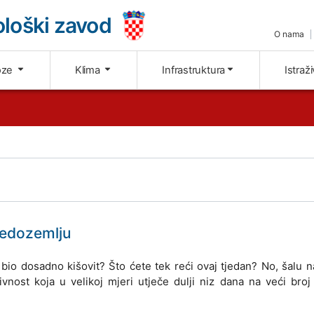
loški zavod
O nama
oze
Klima
Infrastruktura
Istraž
redozemlju
n bio dosadno kišovit? Što ćete tek reći ovaj tjedan? No, šalu n
ivnost koja u velikoj mjeri utječe dulji niz dana na veći broj