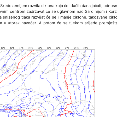
redozemljem razvila ciklona koja će idućih dana jačati, odnosn
lavnim centrom zadržavat će se uglavnom nad Sardinijom i Kor
a sniženog tlaka razvijat će se i manje ciklone, takozvane cikl
om u utorak navečer. A potom će se tijekom srijede premješt