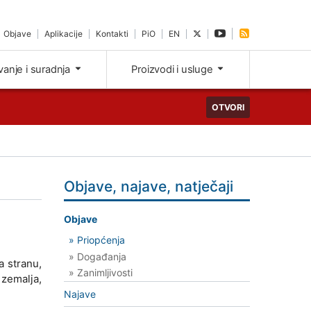
Objave
Aplikacije
Kontakti
PiO
EN
ivanje i suradnja
Proizvodi i usluge
OTVORI
Objave, najave, natječaji
Objave
» Priopćenja
» Događanja
a stranu,
» Zanimljivosti
 zemalja,
Najave