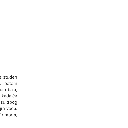
a studen
ju, potom
na obala,
u kada će
a su zbog
jih voda.
rimorja,