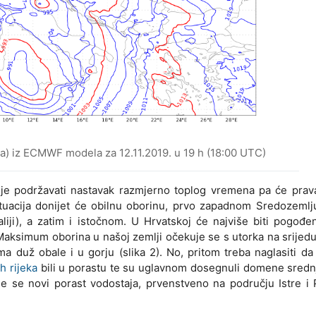
hPa) iz ECMWF modela za 12.11.2019. u 19 h (18:00 UTC)
nje podržavati nastavak razmjerno toplog vremena pa će prav
 situacija donijet će obilnu oborinu, prvo zapadnom Sredozeml
liji), a zatim i istočnom. U Hrvatskoj će najviše biti pogođe
 Maksimum oborina u našoj zemlji očekuje se s utorka na srijed
a duž obale i u gorju (slika 2). No, pritom treba naglasiti d
h rijeka
bili u porastu te su uglavnom dosegnuli domene sredn
 se novi porast vodostaja, prvenstveno na području Istre i P