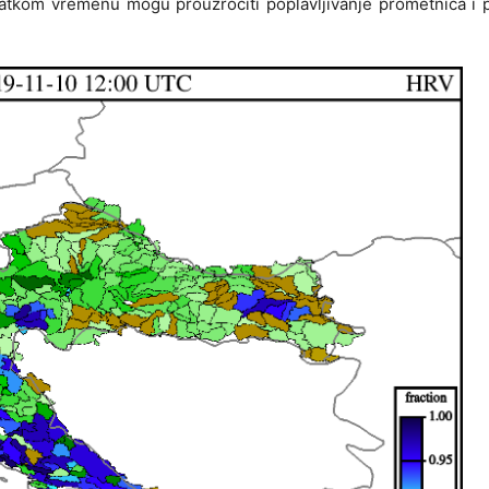
kratkom vremenu mogu prouzročiti poplavljivanje prometnica i 