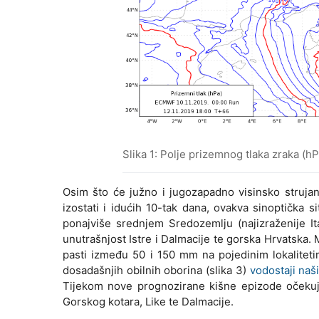
Slika 1: Polje prizemnog tlaka zraka (
Osim što će južno i jugozapadno visinsko struja
izostati i idućih 10-tak dana, ovakva sinoptička
ponajviše srednjem Sredozemlju (najizraženije Ita
unutrašnjost Istre i Dalmacije te gorska Hrvatska.
pasti između 50 i 150 mm na pojedinim lokalitetim
dosadašnjih obilnih oborina (slika 3)
vodostaji naši
Tijekom nove prognozirane kišne epizode očekuje
Gorskog kotara, Like te Dalmacije.