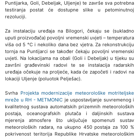
Puntijarka, Goli, Debeljak, Uljenje) te završe sva potrebna
testiranja postat će dostupne slike u petominutnoj
rezoluciji.
Za instalaciju uređaja na Bilogori, čekaju se (sukladno
uputi proizvođača) povoljni vremenski uvjeti – temperatura
viša od 5 °C i nekoliko dana bez vjetra. Za rekonstrukciju
tornja na Puntijarci se također čekaju povoljni vremenski
uvjeti. Na lokacijama na obali (Goli i Debeljak) u tijeku su
završni građevinski radovi te se instalacija radarskih
uređaja očekuje na proljeće, kada će započeti i radovi na
lokaciji Uljenje (poluotok Pelješac).
Svrha
Projekta modernizacije meteorološke motriteljske
mreže u RH - METMONIC
je uspostavljanje suvremenog i
kvalitetnog sustava automatskih prizemnih meteoroloških
postaja, oceanografskih plutača i daljinskih sustava
mjerenja atmosfere što uključuje spomenuti sustav
meteoroloških radara, na ukupno 450 postaja za 100 %
pokrivenost teritorija Republike Hrvatske meteorološkim