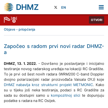
DHMZ
EN
OTVORI
Objave - priopćenja
Započeo s radom prvi novi radar DHMZ-
a
DHMZ, 13. 1. 2022.
- Dovršeno je postavljanje i inicijalno
testiranje novog radarskog uređaja na lokaciji RC Gradište.
To je prvi od šest novih radara (WRM200 C-band Doppler
dvojno polarizacijski radar proizvođača Vaisala OYJ) koje
DHMZ nabavlja kroz strukturni projekt METMONIC
. Kako
su u tijeku još neka testiranja, podaci s RC Gradište za
sada su dostupni samo u
kompozitnoj slici
te dopunjuju
podatke s radara na RC Osijek.