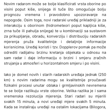
Novim radarom može se bolje klasificirati vrsta oborine po
visini poput kiše, snijega ili tuče što omogućuje bolju
prognozu vremena i pravodobno upozoravanje na
nepogode. Osim toga, novi radarski uređaj prikladniji je za
interakciju s oborinom (hidrometeori poput kapljica kiše,
zrna tuče ili pahulja snijega) te u kombinaciji sa sustavom
za prikupljanje, obradu, konverziju i distribuciju radarskih
mjerenja pruža kvalitetnije i detaljnije informacije
korisnicima. Uređaj koristi i tzv. Dopplerov pomak pa može
odrediti radijalnu brzinu kretanja objekata u odnosu na
sam radar i daje informaciju o brzini i smjeru zračnih
strujanja u atmosferi u horizontalnom smjeru i po visini.
Iako je domet novih i starih radarskih uređaja jednak (250
km) s novim radarima mogu se kvalitetnije proučavati
fizikalni procesi unutar oblaka i grmljavinskih nevremena
te se bolje razlikuju vrste oborine. Velika razlika je i sama
vremenska rezolucija mjerenja. Stari radari su mjerili
svakih 15 minuta, a novi uređaji mjere svakih 5 minuta.
Kada se instaliraju uređaji na ostalim lokacijama (Bilogora,