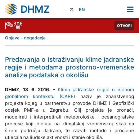
DHMZ
EN
OTVORI
Objave - događanja
Predavanja o istraživanju klime jadranske
regije i metodama prostorno-vremenske
analize podataka o okolišu
DHMZ, 13. 6. 2016.
-
Klima jadranske regije u njenom
globalnom kontekstu (CARE)
naziv je znanstvenog
projekta kojeg u partnerstvu provode DHMZ i Geofizički
odsjek PMF-a u Zagrebu. Cilj projekta je pronaći,
modelirati i interpretirati meteorološke i oceanografske
procese koji djeluju na klimatskoj vremenskoj skali na
širem području Jadrana, te razviti metode i procjene
utjecaja na ljudske aktivnosti i stanje okoliša.