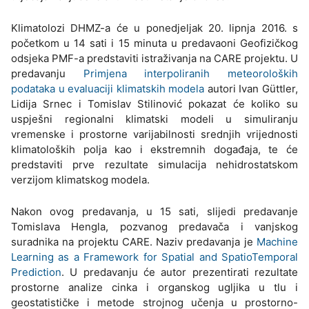
Klimatolozi DHMZ-a će u ponedjeljak 20. lipnja 2016. s
početkom u 14 sati i 15 minuta u predavaoni Geofizičkog
odsjeka PMF-a predstaviti istraživanja na CARE projektu. U
predavanju
Primjena interpoliranih meteoroloških
podataka u evaluaciji klimatskih modela
autori Ivan Güttler,
Lidija Srnec i Tomislav Stilinović pokazat će koliko su
uspješni regionalni klimatski modeli u simuliranju
vremenske i prostorne varijabilnosti srednjih vrijednosti
klimatoloških polja kao i ekstremnih događaja, te će
predstaviti prve rezultate simulacija nehidrostatskom
verzijom klimatskog modela.
Nakon ovog predavanja, u 15 sati, slijedi predavanje
Tomislava Hengla, pozvanog predavača i vanjskog
suradnika na projektu CARE. Naziv predavanja je
Machine
Learning as a Framework for Spatial and SpatioTemporal
Prediction
. U predavanju će autor prezentirati rezultate
prostorne analize cinka i organskog ugljika u tlu i
geostatističke i metode strojnog učenja u prostorno-