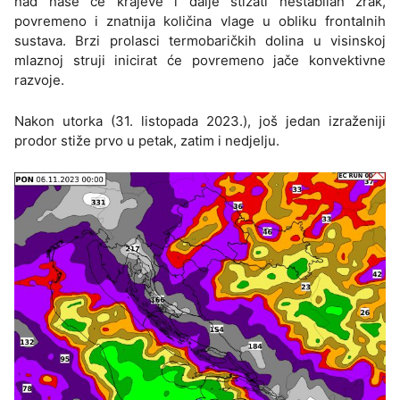
nad naše će krajeve i dalje stizati nestabilan zrak,
povremeno i znatnija količina vlage u obliku frontalnih
sustava. Brzi prolasci termobaričkih dolina u visinskoj
mlaznoj struji inicirat će povremeno jače konvektivne
razvoje.
Nakon utorka (31. listopada 2023.), još jedan izraženiji
prodor stiže prvo u petak, zatim i nedjelju.