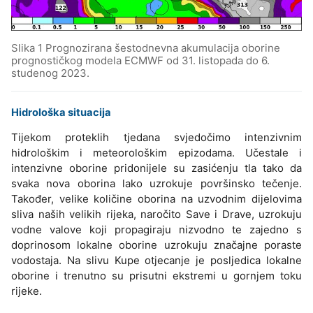
Slika 1 Prognozirana šestodnevna akumulacija oborine
prognostičkog modela ECMWF od 31. listopada do 6.
studenog 2023.
Hidrološka situacija
Tijekom proteklih tjedana svjedočimo intenzivnim
hidrološkim i meteorološkim epizodama. Učestale i
intenzivne oborine pridonijele su zasićenju tla tako da
svaka nova oborina lako uzrokuje površinsko tečenje.
Također, velike količine oborina na uzvodnim dijelovima
sliva naših velikih rijeka, naročito Save i Drave, uzrokuju
vodne valove koji propagiraju nizvodno te zajedno s
doprinosom lokalne oborine uzrokuju značajne poraste
vodostaja. Na slivu Kupe otjecanje je posljedica lokalne
oborine i trenutno su prisutni ekstremi u gornjem toku
rijeke.