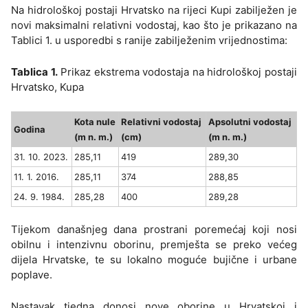
Na hidrološkoj postaji Hrvatsko na rijeci Kupi zabilježen je
novi maksimalni relativni vodostaj, kao što je prikazano na
Tablici 1. u usporedbi s ranije zabilježenim vrijednostima:
Tablica 1.
Prikaz ekstrema vodostaja na hidrološkoj postaji
Hrvatsko, Kupa
Kota nule
Relativni vodostaj
Apsolutni vodostaj
Godina
(m n. m.)
(cm)
(m n. m.)
31. 10. 2023.
285,11
419
289,30
11. 1. 2016.
285,11
374
288,85
24. 9. 1984.
285,28
400
289,28
Tijekom današnjeg dana prostrani poremećaj koji nosi
obilnu i intenzivnu oborinu, premješta se preko većeg
dijela Hrvatske, te su lokalno moguće bujične i urbane
poplave.
Nastavak tjedna donosi nove oborine u Hrvatskoj i