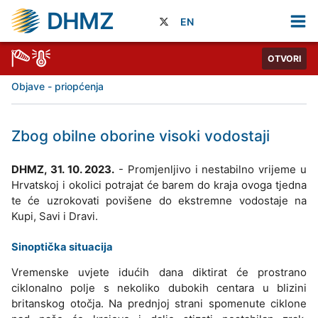
DHMZ
EN
OTVORI
Objave - priopćenja
Zbog obilne oborine visoki vodostaji
DHMZ, 31. 10. 2023.
- Promjenljivo i nestabilno vrijeme u
Hrvatskoj i okolici potrajat će barem do kraja ovoga tjedna
te će uzrokovati povišene do ekstremne vodostaje na
Kupi, Savi i Dravi.
Sinoptička situacija
Vremenske uvjete idućih dana diktirat će prostrano
ciklonalno polje s nekoliko dubokih centara u blizini
britanskog otočja. Na prednjoj strani spomenute ciklone