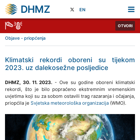
DHMZ
EN
OTVORI
Objave - priopćenja
Klimatski rekordi oboreni su tijekom
2023. uz dalekosežne posljedice
DHMZ, 30. 11. 2023.
- Ove su godine oboreni klimatski
rekordi, što je bilo popraćeno ekstremnim vremenskim
uvjetima koji su za sobom ostavili trag razaranja i očajanja,
priopćila je
Svjetska meteorološka organizacija
(WMO).