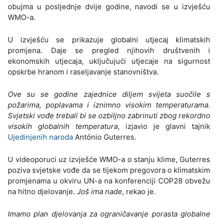
obujma u posljednje dvije godine, navodi se u izvješću
WMO-a.
U izvješću se prikazuje globalni utjecaj klimatskih
promjena. Daje se pregled njihovih društvenih i
ekonomskih utjecaja, uključujući utjecaje na sigurnost
opskrbe hranom i raseljavanje stanovništva.
Ove su se godine zajednice diljem svijeta suočile s
požarima, poplavama i iznimno visokim temperaturama.
Svjetski vođe trebali bi se ozbiljno zabrinuti zbog rekordno
visokih globalnih temperatura
, izjavio je glavni tajnik
Ujedinjenih naroda
António Guterres.
U videoporuci uz izvješće WMO-a o stanju klime, Guterres
poziva svjetske vođe da se tijekom pregovora o klimatskim
promjenama u okviru UN-a na konferenciji COP28 obvežu
na hitno djelovanje.
Još ima nade
, rekao je.
Imamo plan djelovanja za ograničavanje porasta globalne