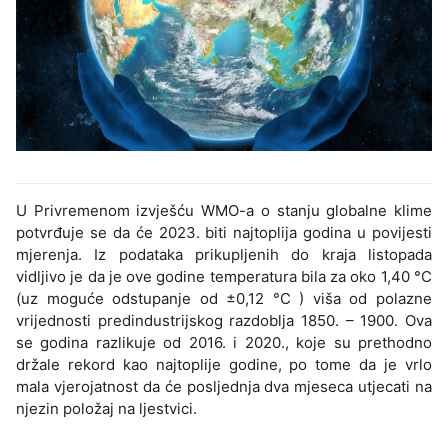
U Privremenom izvješću WMO-a o stanju globalne klime
potvrđuje se da će 2023. biti najtoplija godina u povijesti
mjerenja. Iz podataka prikupljenih do kraja listopada
vidljivo je da je ove godine temperatura bila za oko 1,40 °C
(uz moguće odstupanje od ±0,12 °C ) viša od polazne
vrijednosti predindustrijskog razdoblja 1850. – 1900. Ova
se godina razlikuje od 2016. i 2020., koje su prethodno
držale rekord kao najtoplije godine, po tome da je vrlo
mala vjerojatnost da će posljednja dva mjeseca utjecati na
njezin položaj na ljestvici.