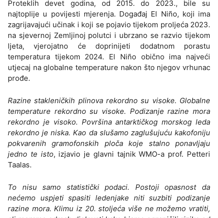
Proteklih devet godina, od 2015. do 2023., bile su
najtoplije u povijesti mjerenja. Događaj El Niño, koji ima
zagrijavajući učinak i koji se pojavio tijekom proljeća 2023.
na sjevernoj Zemljinoj polutci i ubrzano se razvio tijekom
ljeta, vjerojatno će doprinijeti dodatnom porastu
temperatura tijekom 2024. El Niño obično ima najveći
utjecaj na globalne temperature nakon što njegov vrhunac
prođe.
Razine stakleničkih plinova rekordno su visoke. Globalne
temperature rekordno su visoke. Podizanje razine mora
rekordno je visoko. Površina antarktičkog morskog leda
rekordno je niska. Kao da slušamo zaglušujuću kakofoniju
pokvarenih gramofonskih ploča koje stalno ponavljaju
jedno te isto
, izjavio je glavni tajnik WMO-a prof. Petteri
Taalas.
To nisu samo statistički podaci. Postoji opasnost da
nećemo uspjeti spasiti ledenjake niti suzbiti podizanje
razine mora. Klimu iz 20. stoljeća više ne možemo vratiti,