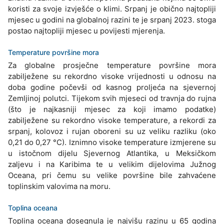
koristi za svoje izvješće o klimi. Srpanj je obično najtopliji
mjesec u godini na globalnoj razini te je srpanj 2023. stoga
postao najtopliji mjesec u povijesti mjerenja.
Temperature površine mora
Za globalne prosječne temperature površine mora
zabilježene su rekordno visoke vrijednosti u odnosu na
doba godine počevši od kasnog proljeća na sjevernoj
Zemljinoj polutci. Tijekom svih mjeseci od travnja do rujna
(što je najkasniji mjesec za koji imamo podatke)
zabilježene su rekordno visoke temperature, a rekordi za
srpanj, kolovoz i rujan oboreni su uz veliku razliku (oko
0,21 do 0,27 °C). Iznimno visoke temperature izmjerene su
u istočnom dijelu Sjevernog Atlantika, u Meksičkom
zaljevu i na Karibima te u velikim dijelovima Južnog
Oceana, pri čemu su velike površine bile zahvaćene
toplinskim valovima na moru.
Toplina oceana
Toplina oceana dosegnula je najvišu razinu u 65 godina