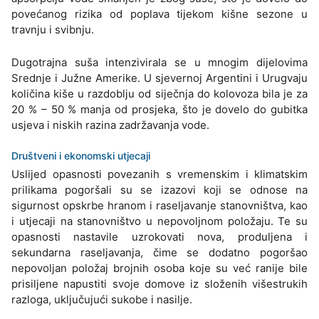
povećanog rizika od poplava tijekom kišne sezone u
travnju i svibnju.
Dugotrajna suša intenzivirala se u mnogim dijelovima
Srednje i Južne Amerike. U sjevernoj Argentini i Urugvaju
količina kiše u razdoblju od siječnja do kolovoza bila je za
20 % – 50 % manja od prosjeka, što je dovelo do gubitka
usjeva i niskih razina zadržavanja vode.
Društveni i ekonomski utjecaji
Uslijed opasnosti povezanih s vremenskim i klimatskim
prilikama pogoršali su se izazovi koji se odnose na
sigurnost opskrbe hranom i raseljavanje stanovništva, kao
i utjecaji na stanovništvo u nepovoljnom položaju. Te su
opasnosti nastavile uzrokovati nova, produljena i
sekundarna raseljavanja, čime se dodatno pogoršao
nepovoljan položaj brojnih osoba koje su već ranije bile
prisiljene napustiti svoje domove iz složenih višestrukih
razloga, uključujući sukobe i nasilje.