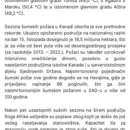
istoimenom glavnom gradu Tunisa (49,0 °C), u Agadiru u
Maroku (50,4 °C) te u istoimenom glavnom gradu Alžira
(49,2 °C).
Sezona šumskih požara u Kanadi oborila je sve prethodne
rekorde. Ukupno opožareno područje na nacionalnoj razini
na dan 15. listopada dosegnulo je 18,5 milijuna hektara, što
je za više od šest puta više od desetogodišnjeg prosjeka
(za razdoblje 2013. – 2022.). Požari su također uzrokovali
intenzivno onečišćenje dimom, posebno u gusto
naseljenim područjima istočne Kanade i u sjeveroistočnom
dijelu Sjedinjenih Država. Najsmrtonosniji pojedinačni
šumski požar ove godine dogodio se na Havajima, gdje je
prijavljeno najmanje 99 poginulih, što ga čini
najsmrtonosnijim šumskim požarom u SAD-u u više od
100 godina.
Nakon pet uzastopnih sušnih sezona na širem području
Roga Afrike uslijedile su poplave zbog kojih je došlo do još
većeg raseljavanja stanovništva. Kapacitet tla za
apsorpciju vode smanjen je zbog suše, što je dovelo do