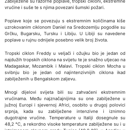
Zabilježene su razorne poplave, tropski cikloni, ekstremne
vrućine i suše te s njima povezani šumski požari.
Poplave koje se povezuju s ekstremnim količinama kiše
uzrokovanim ciklonom Daniel na Sredozemlju pogodile su
Grčku, Bugarsku, Tursku i Libiju. U Libiji su navedene
poplave u rujnu odnijele posebno velik broj života.
Tropski ciklon Freddy u veljači i ožujku bio je jedan od
najdužih tropskih ciklona na svijetu te je snažno utjecao na
Madagaskar, Mozambik i Malavi. Tropski ciklon Mocha u
svibnju bio je jedan od najintenzivnijih ciklona ikad
zabilježenih u Bengalskom zaljevu.
Mnogi dijelovi svijeta bili su zahvaćeni ekstremnim
vrućinama. Među najznačajnijima su one zabilježene u
južnoj Europi i sjevernoj Africi, osobito u drugoj polovici
srpnja, kada su zabilježene intenzivne i iznimno
dugotrajne vrućine. Temperature u Italiji dosegnule su
48,2 °C, a rekordno visoke temperature zabilježene su i u