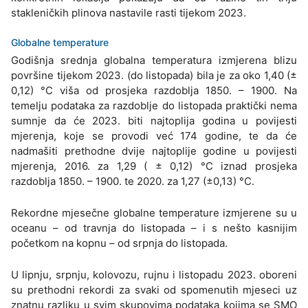
stakleničkih plinova nastavile rasti tijekom 2023.
Globalne temperature
Godišnja srednja globalna temperatura izmjerena blizu
površine tijekom 2023. (do listopada) bila je za oko 1,40 (±
0,12) °C viša od prosjeka razdoblja 1850. – 1900. Na
temelju podataka za razdoblje do listopada praktički nema
sumnje da će 2023. biti najtoplija godina u povijesti
mjerenja, koje se provodi već 174 godine, te da će
nadmašiti prethodne dvije najtoplije godine u povijesti
mjerenja, 2016. za 1,29 ( ± 0,12) °C iznad prosjeka
razdoblja 1850. – 1900. te 2020. za 1,27 (±0,13) °C.
Rekordne mjesečne globalne temperature izmjerene su u
oceanu – od travnja do listopada – i s nešto kasnijim
početkom na kopnu – od srpnja do listopada.
U lipnju, srpnju, kolovozu, rujnu i listopadu 2023. oboreni
su prethodni rekordi za svaki od spomenutih mjeseci uz
znatnu razliku u svim skupovima podataka kojima se SMO