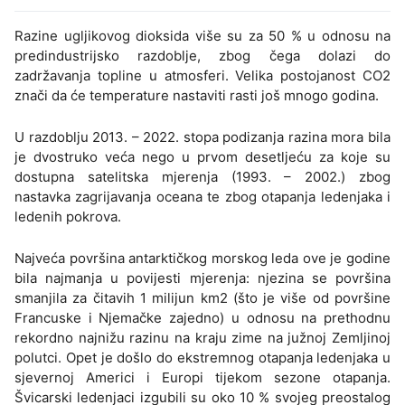
Razine ugljikovog dioksida više su za 50 % u odnosu na
predindustrijsko razdoblje, zbog čega dolazi do
zadržavanja topline u atmosferi. Velika postojanost CO2
znači da će temperature nastaviti rasti još mnogo godina.
U razdoblju 2013. – 2022. stopa podizanja razina mora bila
je dvostruko veća nego u prvom desetljeću za koje su
dostupna satelitska mjerenja (1993. – 2002.) zbog
nastavka zagrijavanja oceana te zbog otapanja ledenjaka i
ledenih pokrova.
Najveća površina antarktičkog morskog leda ove je godine
bila najmanja u povijesti mjerenja: njezina se površina
smanjila za čitavih 1 milijun km2 (što je više od površine
Francuske i Njemačke zajedno) u odnosu na prethodnu
rekordno najnižu razinu na kraju zime na južnoj Zemljinoj
polutci. Opet je došlo do ekstremnog otapanja ledenjaka u
sjevernoj Americi i Europi tijekom sezone otapanja.
Švicarski ledenjaci izgubili su oko 10 % svojeg preostalog