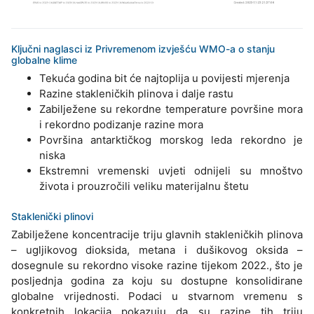
Ključni naglasci iz Privremenom izvješću WMO-a o stanju
globalne klime
Tekuća godina bit će najtoplija u povijesti mjerenja
Razine stakleničkih plinova i dalje rastu
Zabilježene su rekordne temperature površine mora
i rekordno podizanje razine mora
Površina antarktičkog morskog leda rekordno je
niska
Ekstremni vremenski uvjeti odnijeli su mnoštvo
života i prouzročili veliku materijalnu štetu
Staklenički plinovi
Zabilježene koncentracije triju glavnih stakleničkih plinova
– ugljikovog dioksida, metana i dušikovog oksida –
dosegnule su rekordno visoke razine tijekom 2022., što je
posljednja godina za koju su dostupne konsolidirane
globalne vrijednosti. Podaci u stvarnom vremenu s
konkretnih lokacija pokazuju da su razine tih triju