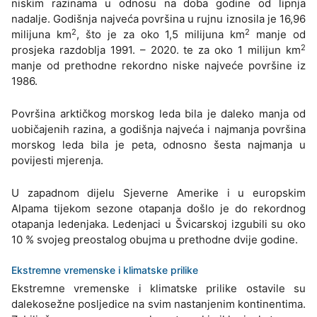
niskim razinama u odnosu na doba godine od lipnja
nadalje. Godišnja najveća površina u rujnu iznosila je 16,96
2
2
milijuna km
, što je za oko 1,5 milijuna km
manje od
2
prosjeka razdoblja 1991. – 2020. te za oko 1 milijun km
manje od prethodne rekordno niske najveće površine iz
1986.
Površina arktičkog morskog leda bila je daleko manja od
uobičajenih razina, a godišnja najveća i najmanja površina
morskog leda bila je peta, odnosno šesta najmanja u
povijesti mjerenja.
U zapadnom dijelu Sjeverne Amerike i u europskim
Alpama tijekom sezone otapanja došlo je do rekordnog
otapanja ledenjaka. Ledenjaci u Švicarskoj izgubili su oko
10 % svojeg preostalog obujma u prethodne dvije godine.
Ekstremne vremenske i klimatske prilike
Ekstremne vremenske i klimatske prilike ostavile su
dalekosežne posljedice na svim nastanjenim kontinentima.