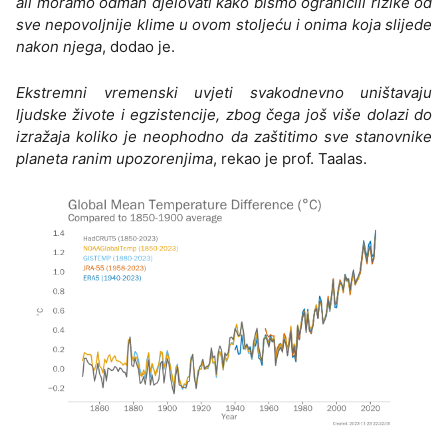
ali moramo odmah djelovati kako bismo ograničili rizike od
sve nepovoljnije klime u ovom stoljeću i onima koja slijede
nakon njega
, dodao je.
Ekstremni vremenski uvjeti svakodnevno uništavaju
ljudske živote i egzistencije, zbog čega još više dolazi do
izražaja koliko je neophodno da zaštitimo sve stanovnike
planeta ranim upozorenjima
, rekao je prof. Taalas.