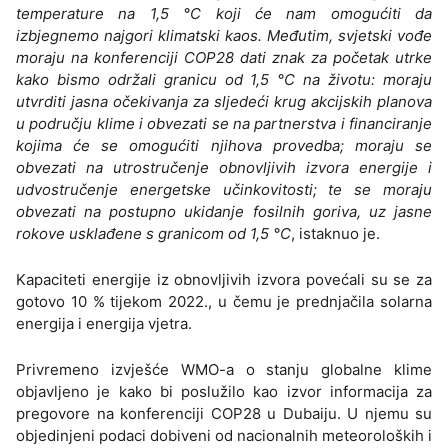
temperature na 1,5 °C koji će nam omogućiti da
izbjegnemo najgori klimatski kaos. Međutim, svjetski vođe
moraju na konferenciji COP28 dati znak za početak utrke
kako bismo održali granicu od 1,5 °C na životu: moraju
utvrditi jasna očekivanja za sljedeći krug akcijskih planova
u području klime i obvezati se na partnerstva i financiranje
kojima će se omogućiti njihova provedba; moraju se
obvezati na utrostručenje obnovljivih izvora energije i
udvostručenje energetske učinkovitosti; te se moraju
obvezati na postupno ukidanje fosilnih goriva, uz jasne
rokove usklađene s granicom od 1,5 °C
, istaknuo je.
Kapaciteti energije iz obnovljivih izvora povećali su se za
gotovo 10 % tijekom 2022., u čemu je prednjačila solarna
energija i energija vjetra.
Privremeno izvješće WMO-a o stanju globalne klime
objavljeno je kako bi poslužilo kao izvor informacija za
pregovore na konferenciji COP28 u Dubaiju. U njemu su
objedinjeni podaci dobiveni od nacionalnih meteoroloških i