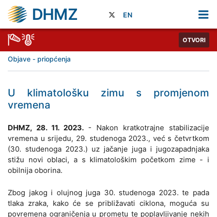
DHMZ
EN
OTVORI
Objave - priopćenja
U klimatološku zimu s promjenom
vremena
DHMZ, 28. 11. 2023.
- Nakon kratkotrajne stabilizacije
vremena u srijedu, 29. studenoga 2023., već s četvrtkom
(30. studenoga 2023.) uz jačanje juga i jugozapadnjaka
stižu novi oblaci, a s klimatološkim početkom zime - i
obilnija oborina.
Zbog jakog i olujnog juga 30. studenoga 2023. te pada
tlaka zraka, kako će se približavati ciklona, moguća su
povremena ograničenja u prometu te poplavljivanje nekih