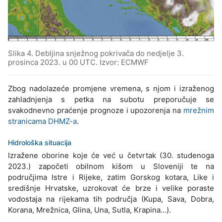
Slika 4. Debljina snježnog pokrivača do nedjelje 3.
prosinca 2023. u 00 UTC. Izvor: ECMWF
Zbog nadolazeće promjene vremena, s njom i izraženog
zahladnjenja s petka na subotu preporučuje se
svakodnevno praćenje prognoze i upozorenja na
mrežnim
stranicama DHMZ-a
.
Hidrološka situacija
Izražene oborine koje će već u četvrtak (30. studenoga
2023.) započeti obilnom kišom u Sloveniji te na
područjima Istre i Rijeke, zatim Gorskog kotara, Like i
središnje Hrvatske, uzrokovat će brze i velike poraste
vodostaja na rijekama tih područja (Kupa, Sava, Dobra,
Korana, Mrežnica, Glina, Una, Sutla, Krapina...).