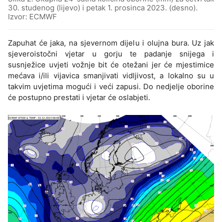
30. studenog (lijevo) i petak 1. prosinca 2023. (desno).
Izvor: ECMWF
Zapuhat će jaka, na sjevernom dijelu i olujna bura. Uz jak
sjeveroistočni vjetar u gorju te padanje snijega i
susnježice uvjeti vožnje bit će otežani jer će mjestimice
mećava i/ili vijavica smanjivati vidljivost, a lokalno su u
takvim uvjetima mogući i veći zapusi. Do nedjelje oborine
će postupno prestati i vjetar će oslabjeti.