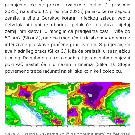
premještat će se preko Hrvatske s petka (1. prosinca
2023.) na subotu (2. prosinca 2023.) pa iako će na zapadu
zemlje, u dijelu Gorskog kotara i riječkog zaleđa, već u
četvrtak biti obilne oborine, petak će u gotovo cijeloj
zemlji biti kišovit. U mnogim će predjelima pasti i više od
50 l/m2 (Slika 2.), na obali moguće i u kratkom vremenu uz
intenzivne pljuskove praćene grmljavinom. S pritjecanjem
sve hladnijeg zraka (Slika 3.) kiša će prelaziti u susnježicu
i snijeg. Do subote ujutro, a osobito tijekom subote snježni
pokrivač nastat će i u nekim nizinama (Slika 4). Stoga
povremeno treba računati na skliske kolnike i poledicu.
Slika 2. Ukupna 24-satna količina oborine (mm) za četvrtak