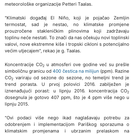
meteorološke organizacije Petteri Taalas.
"Klimatski događaj El Niño, koji je pojačao Zemljin
termostat, sad je nestao, no klimatske promjene
prouzročene stakleničkim plinovima koji zadržavaju
toplinu neće nestati. To znači da nas očekuju novi toplinski
valovi, nove ekstremne kiše i tropski cikloni s potencijalno
većim utjecajem", rekao je g. Taalas.
Koncentracije CO
u atmosferi ove godine već su prešle
2
simboličnu granicu od
400 čestica na milijun
(ppm). Razine
CO
variraju od sezone do sezone, no temeljni trend je
2
trend porasta. U prvoj polovici 2016. zabilježen je
iznenađujući porast: u lipnju 2016. koncentracija CO
2
dosegnula je gotovo 407 ppm, što je 4 ppm više nego u
lipnju 2015.
"Ovi podaci više nego ikad naglašavaju potrebu za
odobrenjem i implementacijom Pariškog sporazuma o
klimatskim promjenama i ubrzanim prelaskom na