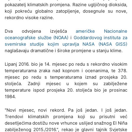
pokazatelj klimatskih promjena. Razine ugljičnog dioksida,
koji pokreću globalno zatopljenje, dosegnule su nove,
rekordno visoke razine.
Dva odvojena izvješća
američke Nacionalne
oceanografske službe (NOAA)
i
Goddardovog instituta za
svemirske studije kojim upravlja NASA (NASA GISS)
naglašavaju dramatične i široke promjene u stanju klime.
Lipanj 2016. bio je 14. mjesec po redu s rekordno visokim
temperaturama zraka nad kopnom i ocenanima, te 378.
mjesec po redu s temperaturama iznad prosjeka 20.
stoljeća. Zadnji mjesec u kojem su zabilježene
temperature ispod prosjeka 20. stoljeća bio je prosinac
1984.
"Novi mjesec, novi rekord. Pa još jedan. I još jedan.
Trendovi klimatskih promjena koji su prisutni već
desetljećima dostižu nove vrhunce uslijed snažnog El Niña
zabilježenog 2015./2016.", rekao je glavni tajnik Svjetske