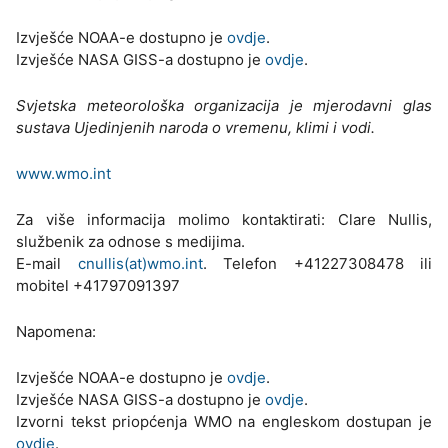
Izvješće NOAA-e dostupno je
ovdje
.
Izvješće NASA GISS-a dostupno je
ovdje
.
Svjetska meteorološka organizacija je mjerodavni glas
sustava Ujedinjenih naroda o vremenu, klimi i vodi.
www.wmo.int
Za više informacija molimo kontaktirati: Clare Nullis,
službenik za odnose s medijima.
E-mail
cnullis(at)wmo.int
. Telefon +41227308478 ili
mobitel +41797091397
Napomena:
Izvješće NOAA-e dostupno je
ovdje
.
Izvješće NASA GISS-a dostupno je
ovdje
.
Izvorni tekst priopćenja WMO na engleskom dostupan je
ovdje
.