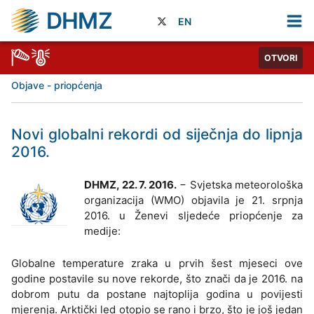
DHMZ
EN
OTVORI
Objave - priopćenja
Novi globalni rekordi od siječnja do lipnja
2016.
DHMZ, 22. 7. 2016.
− Svjetska meteorološka
organizacija (WMO) objavila je 21. srpnja
2016. u Ženevi sljedeće priopćenje za
medije:
Globalne temperature zraka u prvih šest mjeseci ove
godine postavile su nove rekorde, što znači da je 2016. na
dobrom putu da postane najtoplija godina u povijesti
mjerenja. Arktički led otopio se rano i brzo, što je još jedan