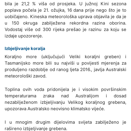
bila je 21,2 % viša od prosjeka. U južnoj Kini sezona
poplava počela je 21. ožujka, 16 dana prije nego što je to
uobičajeno. Kineska meteorološka uprava objavila je da je
u 150 okruga zabilježena rekordna razina oborina.
Vodostaj više od 300 rijeka prešao je razinu za koju se
izdaje upozorenje.
Izbjeljivanje koralja
Koraljno more (uključujući Veliki koraljni greben) i
Tasmanijsko more bili su najviši u povijesti mjerenja za
produljeno razdoblje od ranog ljeta 2016., javlja Australski
meteorološki zavod.
Toplina ovih voda pridonijela je i visokim površinskim
temperaturama zraka nad Australijom i dosad
nezabilježenom izbjeljivanju Velikog koraljnog grebena,
upozorava Australsko neovisno klimatsko vijeće.
I u mnogim drugim dijelovima svijeta zabilježeno je
rašireno izbjeljivanje grebena.