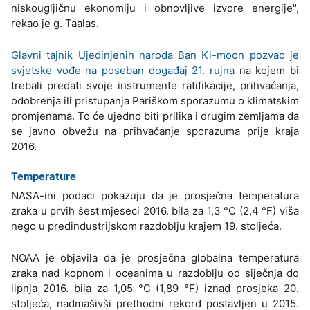
niskougljičnu ekonomiju i obnovljive izvore energije",
rekao je g. Taalas.
Glavni tajnik Ujedinjenih naroda Ban Ki-moon pozvao je
svjetske vođe na poseban događaj 21. rujna
na kojem bi
trebali predati svoje instrumente ratifikacije, prihvaćanja,
odobrenja ili pristupanja Pariškom sporazumu o klimatskim
promjenama. To će ujedno biti prilika i drugim zemljama da
se javno obvežu na prihvaćanje sporazuma prije kraja
2016.
Temperature
NASA-ini podaci pokazuju da je prosječna temperatura
zraka u prvih šest mjeseci 2016. bila za 1,3 °C (2,4 °F) viša
nego u predindustrijskom razdoblju krajem 19. stoljeća.
NOAA je objavila da je prosječna globalna temperatura
zraka nad kopnom i oceanima u razdoblju od siječnja do
lipnja 2016. bila za 1,05 °C (1,89 °F) iznad prosjeka 20.
stoljeća, nadmašivši prethodni rekord postavljen u 2015.