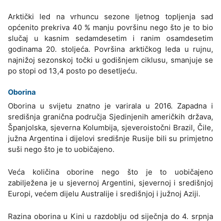
Arktički led na vrhuncu sezone ljetnog topljenja sad
općenito prekriva 40 % manju površinu nego što je to bio
slučaj u kasnim sedamdesetim i ranim osamdesetim
godinama 20. stoljeća. Površina arktičkog leda u rujnu,
najnižoj sezonskoj točki u godišnjem ciklusu, smanjuje se
po stopi od 13,4 posto po desetljeću.
Oborina
Oborina u svijetu znatno je varirala u 2016. Zapadna i
središnja granična područja Sjedinjenih američkih država,
Španjolska, sjeverna Kolumbija, sjeveroistočni Brazil, Čile,
južna Argentina i dijelovi središnje Rusije bili su primjetno
suši nego što je to uobičajeno.
Veća količina oborine nego što je to uobičajeno
zabilježena je u sjevernoj Argentini, sjevernoj i središnjoj
Europi, većem dijelu Australije i središnjoj i južnoj Aziji.
Razina oborina u Kini u razdoblju od siječnja do 4. srpnja