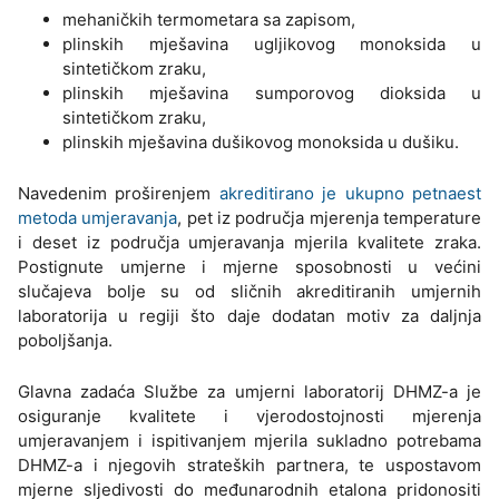
mehaničkih termometara sa zapisom,
plinskih mješavina ugljikovog monoksida u
sintetičkom zraku,
plinskih mješavina sumporovog dioksida u
sintetičkom zraku,
plinskih mješavina dušikovog monoksida u dušiku.
Navedenim proširenjem
akreditirano je ukupno petnaest
metoda umjeravanja
, pet iz područja mjerenja temperature
i deset iz područja umjeravanja mjerila kvalitete zraka.
Postignute umjerne i mjerne sposobnosti u većini
slučajeva bolje su od sličnih akreditiranih umjernih
laboratorija u regiji što daje dodatan motiv za daljnja
poboljšanja.
Glavna zadaća Službe za umjerni laboratorij DHMZ-a je
osiguranje kvalitete i vjerodostojnosti mjerenja
umjeravanjem i ispitivanjem mjerila sukladno potrebama
DHMZ-a i njegovih strateških partnera, te uspostavom
mjerne sljedivosti do međunarodnih etalona pridonositi