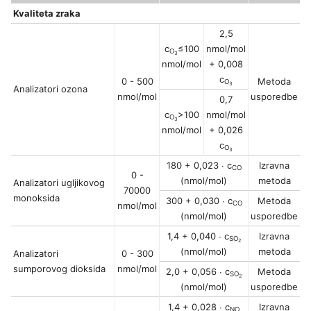
Kvaliteta zraka
2,5
c
≤100
nmol/mol
O
3
nmol/mol
+ 0,008
c
0 - 500
Metoda
O
3
Analizatori ozona
nmol/mol
usporedbe
0,7
c
>100
nmol/mol
O
3
nmol/mol
+ 0,026
c
O
3
180 + 0,023 ∙ c
Izravna
CO
0 -
(nmol/mol)
metoda
Analizatori ugljikovog
70000
monoksida
300 + 0,030 ∙ c
Metoda
CO
nmol/mol
(nmol/mol)
usporedbe
1,4 + 0,040 ∙ c
Izravna
SO
2
(nmol/mol)
metoda
Analizatori
0 - 300
sumporovog dioksida
nmol/mol
2,0 + 0,056 ∙ c
Metoda
SO
2
(nmol/mol)
usporedbe
1,4 + 0,028 ∙ c
Izravna
NO