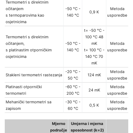
Termometri s direktnim
očitanjem
-50 °C -
Metoda
0,9 K
s termoparovima kao
140 °C
usporedbe
osjetnicima
t= -50 °C -
Termometri s direktnim
100 °C 48
očitanjem,
-50 °C -
mK
Metoda
s platinastim otporničkim
140 °C
t= 100 °C -
usporedbe
osjetnicima
140 °C 70
mK
-20 °C -
Metoda
Stakleni termometri rastezanja
124 mK
50 °C
usporedbe
Platinasti otpornički
-60 °C -
Metoda
24 mK
termometri
200 °C
usporedbe
Mehanički termometri sa
-30 °C -
Metoda
0,5 K
zapisom
60 °C
usporedbe
Mjerno
Umjerna i mjerna
područje
sposobnost (k=2)