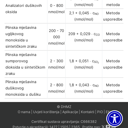
(nmol/mol)
metoda
Analizatori dušikovih
0 - 800
oksida
nmol/mol
2,1 + 0,045 ∙ c
Metoda
NO
(nmol/mol)
usporedbe
Plinska mješavina
200 - 70
ugljikovog
209 + 0,029 ∙ c
Metoda
CO
000
monoksida u
(nmol/mol)
usporedbe
nmol/mol
sintetičkom zraku
Plinska mješavina
sumporovog
2 - 300
1,8 + 0,051 ∙ c
Metoda
SO
2
dioksida u sintetičkom
nmol/mol
(nmol/mol)
usporedbe
zraku
Plinska mješavina
2 - 800
1,8 + 0,043 ∙ c
Metoda
NO
dušikovog
nmol/mol
(nmol/mol)
usporedbe
monoksida u dušiku
© DHMZ
O nama
|
Uvjeti korištenja
|
Aplikacije
|
Kontakti
|
PiO
|
EN
Certifikat sustava upravljanja:
C666382
Potvrde o akreditaciji:
1427
|
1505
|
2365
Pratite nas: