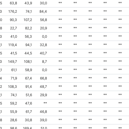
,5
63,8
43,9
30,0
**
**
**
**
**
,3
176,2
74,1
84,4
**
**
**
**
**
,0
90,3
107,2
56,8
**
**
**
**
**
,8
22,7
82,2
20,9
**
**
**
**
**
,3
41,0
56,3
0,0
**
**
**
**
**
,1
119,4
94,1
32,8
**
**
**
**
**
,5
41,5
44,5
40,7
**
**
**
**
**
,3
149,7
108,1
8,7
**
**
**
**
**
,1
61,1
58,9
0,0
**
**
**
**
**
,4
71,9
67,4
66,8
**
**
**
**
**
,2
108,3
91,4
48,7
**
**
**
**
**
,1
74,1
51,6
29,9
**
**
**
**
**
,5
59,2
47,6
**
**
**
**
**
**
,1
55,9
61,7
46,8
**
**
**
**
**
,8
28,6
30,8
39,0
**
**
**
**
**
,3
98,6
169,4
51,0
**
**
**
**
**