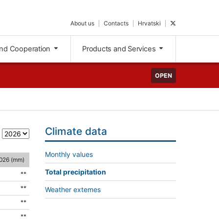
About us
Contacts
Hrvatski
nd Cooperation
Products and Services
OPEN
Climate data
t
Monthly values
026 (mm)
Total precipitation
**
**
Weather extemes
**
**