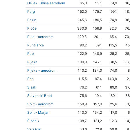
Osijek - Klisa aerodrom
65,0
53,1
51,9
16
Parg
152,0
175,7
99,1
48
Pazin
145,6
186,5
74,9
36
Ploče
330,6
156,9
32,3
76
Pula - aerodrom
120,3
201,1
65,4
70
Puntijarka
90,2
89,1
115,5
45
Rab
122,9
148,9
25,2
25
Rijeka
190,9
242,1
30,5
13
Rijeka - aerodrom
140,2
134,0
74,0
8
Senj
115,5
97,4
143,9
12
Sisak
76,2
61,1
89,0
37
Slavonski Brod
75,6
19,4
80,1
38
Split - aerodrom
158,9
197,0
25,6
3
Split - Marjan
140,0
154,2
17,0
6
Šibenik
108,7
131,2
12,3
14
Varaždin
81,6
72,9
59,9
9