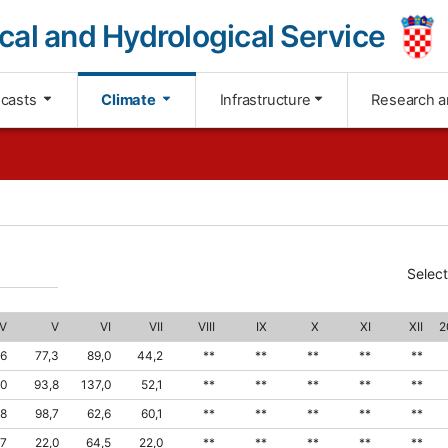
cal and Hydrological Service
ecasts
Climate
Infrastructure
Research a
Selec
IV
V
VI
VII
VIII
IX
X
XI
XII
2
,6
77,3
89,0
44,2
**
**
**
**
**
,0
93,8
137,0
52,1
**
**
**
**
**
,8
98,7
62,6
60,1
**
**
**
**
**
,7
22,0
64,5
22,0
**
**
**
**
**