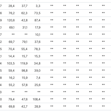
,7
28,4
37,7
3,3
**
**
**
**
**
,6
76,2
62,3
73,5
**
**
**
**
**
,9
120,6
42,8
87,4
**
**
**
**
**
,1
69,1
31,1
17,9
**
**
**
**
**
,7
**
**
10,1
**
**
**
**
**
,2
69,7
79,1
37,6
**
**
**
**
**
,5
70,4
55,4
78,3
**
**
**
**
**
,1
14,4
15,7
15,3
**
**
**
**
**
,4
103,5
119,9
34,8
**
**
**
**
**
,5
59,4
98,8
39,0
**
**
**
**
**
,8
16,2
15,9
7,4
**
**
**
**
**
,4
55,2
57,8
25,6
**
**
**
**
**
,3
**
**
**
**
**
**
**
**
,0
79,4
47,6
108,4
**
**
**
**
**
,6
69,8
42,7
28,9
**
**
**
**
**