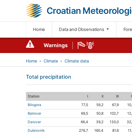
Croatian Meteorologi
Home
Data and Observations
For
Warnings
Home
Climate
Climate data
Total precipitation
Station
I
II
III
Bilogora
77,5
59,2
67,9
10
Bjelovar
69,5
50,8
102,7
12
Daruvar
66,4
39,2
130,0
32
Dubrovnik
276,7
160,4
81,6
11