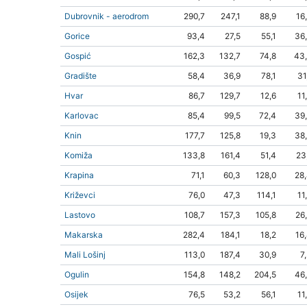
Dubrovnik - aerodrom
290,7
247,1
88,9
16
Gorice
93,4
27,5
55,1
36
Gospić
162,3
132,7
74,8
43
Gradište
58,4
36,9
78,1
31
Hvar
86,7
129,7
12,6
11
Karlovac
85,4
99,5
72,4
39
Knin
177,7
125,8
19,3
38
Komiža
133,8
161,4
51,4
23
Krapina
71,1
60,3
128,0
28
Križevci
76,0
47,3
114,1
11
Lastovo
108,7
157,3
105,8
26
Makarska
282,4
184,1
18,2
16
Mali Lošinj
113,0
187,4
30,9
7
Ogulin
154,8
148,2
204,5
46
Osijek
76,5
53,2
56,1
11