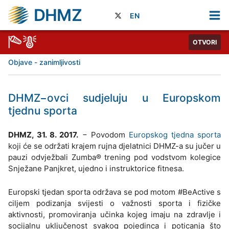
DHMZ
EN
OTVORI
Objave - zanimljivosti
DHMZ−ovci sudjeluju u Europskom
tjednu sporta
DHMZ, 31. 8. 2017.
− Povodom
Europskog tjedna sporta
koji će se održati krajem rujna djelatnici DHMZ-a su jučer u
pauzi odvježbali Zumba® trening pod vodstvom kolegice
Snježane Panjkret, ujedno i instruktorice fitnesa.
Europski tjedan sporta održava se pod motom #BeActive s
ciljem podizanja svijesti o važnosti sporta i fizičke
aktivnosti, promoviranja učinka kojeg imaju na zdravlje i
socijalnu uključenost svakog pojedinca i poticanja što