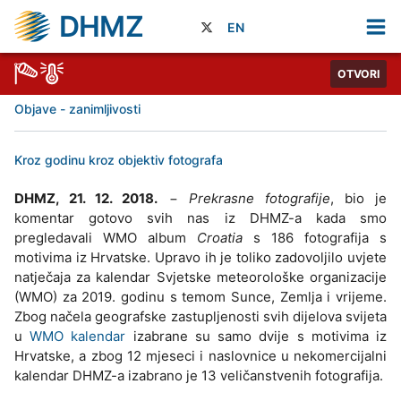
DHMZ
EN
OTVORI
Objave - zanimljivosti
Kroz godinu kroz objektiv fotografa
DHMZ, 21. 12. 2018.
−
Prekrasne fotografije
, bio je
komentar gotovo svih nas iz DHMZ-a kada smo
pregledavali WMO album
Croatia
s 186 fotografija s
motivima iz Hrvatske. Upravo ih je toliko zadovoljilo uvjete
natječaja za kalendar Svjetske meteorološke organizacije
(WMO) za 2019. godinu s temom Sunce, Zemlja i vrijeme.
Zbog načela geografske zastupljenosti svih dijelova svijeta
u
WMO kalendar
izabrane su samo dvije s motivima iz
Hrvatske, a zbog 12 mjeseci i naslovnice u nekomercijalni
kalendar DHMZ-a izabrano je 13 veličanstvenih fotografija.