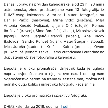
Danas, upravo na prvi dan kalendarske, a od 23 h i 23 min i
astronomske, zime predstavljamo vam 13 fotografija iz
DHMZ-ovog kalendara. Autorice i autori fotografija su
Danijel Palčić (naslovna), Mirna Vidić (siječanj), Maja
Antonia Knezić (veljača), Ljiljana Olić (ožujak), Romeo
Ibrišević (travanj), Šime Barešić (svibanj), Miroslava Novak
(lipanj), Boris Jagetić-Daraboš (srpanj), Ana Ricov
(kolovoz), Sandro Puncet (rujan), Matej Štegar (listopad),
Ivica Jureša (studeni) i Krešimir Kufrin (prosinac). Ovom
prilikom još jednom zahvaljujemo autoricama i autorima na
dopuštenju objave fotografija u kalendaru.
Ljepota je u oku promatrača. Umjetnik kada je ugleda
napravi svjedočanstvo o njoj za sve nas. I od tog nam
svjedočanstva barem na trenutak zastane dah, možda baš
jednako dugo koliko i umjetniku fotografu kada snima.
Ljepota je u oku promatrača i
objektivu fotografa
.
DHMZ kalendar za 2019. godinu
[ pdf ]