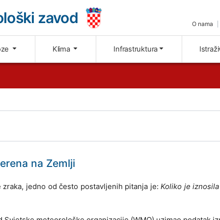
loški zavod
O nama
oze
Klima
Infrastruktura
Istraž
erena na Zemlji
 zraka, jedno od često postavljenih pitanja je:
Koliko je iznosila
d Svjetske meteorološke organizacije (WMO) uzimao podatak iz