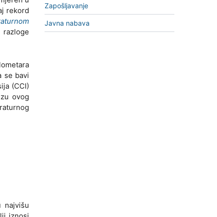
Zapošljavanje
aj rekord
raturnom
Javna nabava
i razloge
ilometara
a se bavi
ija (CCI)
izu ovog
eraturnog
 najvišu
i iznosi