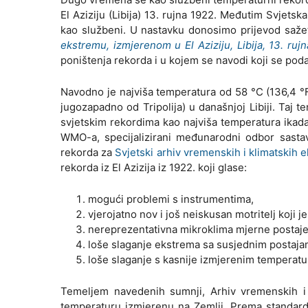
El Aziziju (Libija) 13. rujna 1922. Međutim Svjets
kao službeni. U nastavku donosimo prijevod saž
ekstremu, izmjerenom u El Aziziju, Libija, 13. ruj
poništenja rekorda i u kojem se navodi koji se pod
Navodno je najviša temperatura od 58 °C (136,4 °F)
jugozapadno od Tripolija) u današnjoj Libiji. Taj t
svjetskim rekordima kao najviša temperatura ikada 
WMO-a, specijalizirani međunarodni odbor sastav
rekorda za
Svjetski arhiv vremenskih i klimatski
rekorda iz El Azizija iz 1922. koji glase:
mogući problemi s instrumentima,
vjerojatno nov i još neiskusan motritelj koji j
nereprezentativna mikroklima mjerne postaje
loše slaganje ekstrema sa susjednim postaja
loše slaganje s kasnije izmjerenim temperatu
Temeljem navedenih sumnji, Arhiv vremenskih i
temperaturu izmjerenu na Zemlji. Prema standard