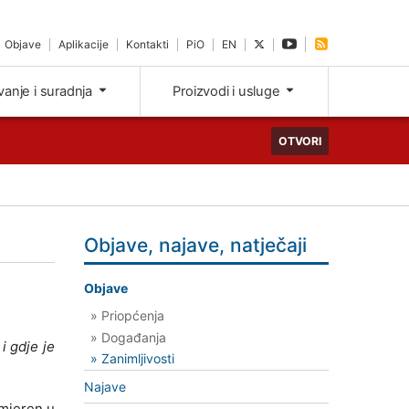
Objave
Aplikacije
Kontakti
PiO
EN
ivanje i suradnja
Proizvodi i usluge
OTVORI
Objave, najave, natječaji
Objave
» Priopćenja
» Događanja
 i gdje je
» Zanimljivosti
Najave
mjeren u