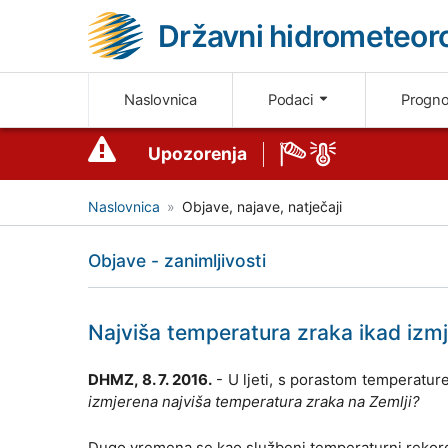
Državni hidrometeoro
Naslovnica
Podaci
Progn
Upozorenja
Naslovnica
Objave, najave, natječaji
Objave - zanimljivosti
Najviša temperatura zraka ikad izmj
DHMZ, 8. 7. 2016.
- U ljeti, s porastom temperature
izmjerena najviša temperatura zraka na Zemlji?
Dugo vremena se kao službeni temperaturni rekor