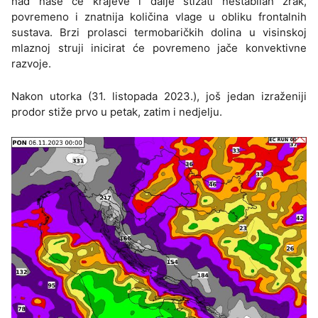
nad naše će krajeve i dalje stizati nestabilan zrak,
povremeno i znatnija količina vlage u obliku frontalnih
sustava. Brzi prolasci termobaričkih dolina u visinskoj
mlaznoj struji inicirat će povremeno jače konvektivne
razvoje.
Nakon utorka (31. listopada 2023.), još jedan izraženiji
prodor stiže prvo u petak, zatim i nedjelju.