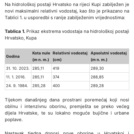
Na hidrološkoj postaji Hrvatsko na rijeci Kupi zabilježen je
novi maksimalni relativni vodostaj, kao što je prikazano na
Tablici 1. u usporedbi s ranije zabilježenim vrijednostima:
Tablica 1.
Prikaz ekstrema vodostaja na hidrološkoj postaji
Hrvatsko, Kupa
Kota nule
Relativni vodostaj
Apsolutni vodostaj
Godina
(m n. m.)
(cm)
(m n. m.)
31. 10. 2023.
285,11
419
289,30
11. 1. 2016.
285,11
374
288,85
24. 9. 1984.
285,28
400
289,28
Tijekom današnjeg dana prostrani poremećaj koji nosi
obilnu i intenzivnu oborinu, premješta se preko većeg
dijela Hrvatske, te su lokalno moguće bujične i urbane
poplave.
Nastavak tjedna donosi nove oborine u Hrvatskoj i