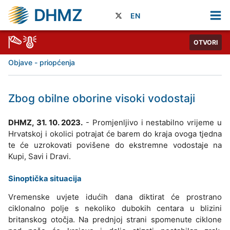
DHMZ
EN
OTVORI
Objave - priopćenja
Zbog obilne oborine visoki vodostaji
DHMZ, 31. 10. 2023.
- Promjenljivo i nestabilno vrijeme u
Hrvatskoj i okolici potrajat će barem do kraja ovoga tjedna
te će uzrokovati povišene do ekstremne vodostaje na
Kupi, Savi i Dravi.
Sinoptička situacija
Vremenske uvjete idućih dana diktirat će prostrano
ciklonalno polje s nekoliko dubokih centara u blizini
britanskog otočja. Na prednjoj strani spomenute ciklone