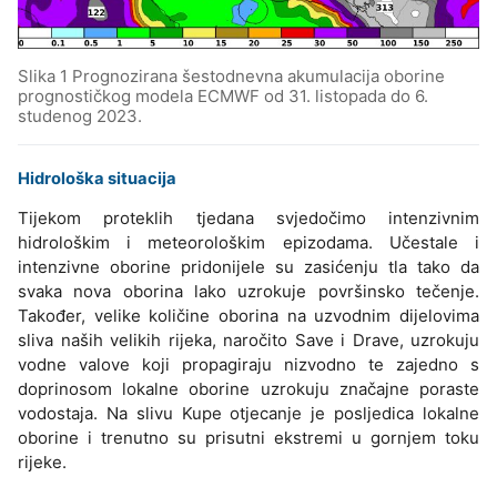
Slika 1 Prognozirana šestodnevna akumulacija oborine
prognostičkog modela ECMWF od 31. listopada do 6.
studenog 2023.
Hidrološka situacija
Tijekom proteklih tjedana svjedočimo intenzivnim
hidrološkim i meteorološkim epizodama. Učestale i
intenzivne oborine pridonijele su zasićenju tla tako da
svaka nova oborina lako uzrokuje površinsko tečenje.
Također, velike količine oborina na uzvodnim dijelovima
sliva naših velikih rijeka, naročito Save i Drave, uzrokuju
vodne valove koji propagiraju nizvodno te zajedno s
doprinosom lokalne oborine uzrokuju značajne poraste
vodostaja. Na slivu Kupe otjecanje je posljedica lokalne
oborine i trenutno su prisutni ekstremi u gornjem toku
rijeke.