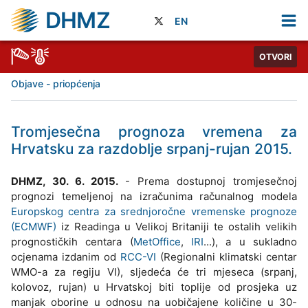
DHMZ
EN
OTVORI
Objave - priopćenja
Tromjesečna prognoza vremena za
Hrvatsku za razdoblje srpanj-rujan 2015.
DHMZ, 30. 6. 2015.
- Prema dostupnoj tromjesečnoj
prognozi temeljenoj na izračunima računalnog modela
Europskog centra za srednjoročne vremenske prognoze
(ECMWF)
iz Readinga u Velikoj Britaniji te ostalih velikih
prognostičkih centara (
MetOffice
,
IRI
...), a u sukladno
ocjenama izdanim od
RCC-VI
(Regionalni klimatski centar
WMO-a za regiju VI), sljedeća će tri mjeseca (srpanj,
kolovoz, rujan) u Hrvatskoj biti toplije od prosjeka uz
manjak oborine u odnosu na uobičajene količine u 30-