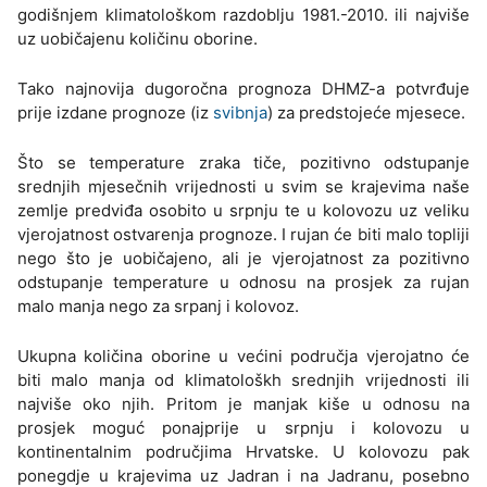
godišnjem klimatološkom razdoblju 1981.-2010. ili najviše
uz uobičajenu količinu oborine.
Tako najnovija dugoročna prognoza DHMZ-a potvrđuje
prije izdane prognoze (iz
svibnja
) za predstojeće mjesece.
Što se temperature zraka tiče, pozitivno odstupanje
srednjih mjesečnih vrijednosti u svim se krajevima naše
zemlje predviđa osobito u srpnju te u kolovozu uz veliku
vjerojatnost ostvarenja prognoze. I rujan će biti malo topliji
nego što je uobičajeno, ali je vjerojatnost za pozitivno
odstupanje temperature u odnosu na prosjek za rujan
malo manja nego za srpanj i kolovoz.
Ukupna količina oborine u većini područja vjerojatno će
biti malo manja od klimatološkh srednjih vrijednosti ili
najviše oko njih. Pritom je manjak kiše u odnosu na
prosjek moguć ponajprije u srpnju i kolovozu u
kontinentalnim područjima Hrvatske. U kolovozu pak
ponegdje u krajevima uz Jadran i na Jadranu, posebno