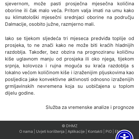
sjevernom, može pasti prosječna mjesečna količina
oborine ili čak malo veća. Pritom valja imati na umu kako
su klimatološki mjesečni srednjaci oborine na području
Dalmacije, osobito južne, razmjerno mali.
Iako se tijekom sljedeća tri mjeseca predviđa toplije od
prosjeka, to ne znači kako ne može biti kraćih hladnijih
razdoblja. Također, bez obzira na prognoziranu količinu
kiše uglavnom manju od prosjeka ili oko njega, tijekom
srpnja, kolovoza i rujna moguća su kraća razdoblja s
lokalno većom količinom kiše i izraženijim pljuskovima kao
posljedica jake konvektivne aktivnosti odnosno izraženijih
grmljavinskih nevremena koja su uobičajena u toplom
dijelu godine.
Služba za vremenske analize i prognoze
© DHMZ
O nama
|
Uvjeti korištenja
|
Aplikacije
|
Kontakti
|
PiO
|
EN