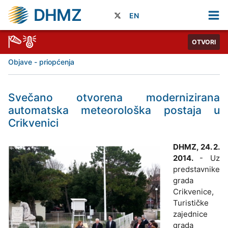
DHMZ
EN
OTVORI
Objave - priopćenja
Svečano otvorena modernizirana
automatska meteorološka postaja u
Crikvenici
DHMZ, 24. 2.
2014.
- Uz
predstavnike
grada
Crikvenice,
Turističke
zajednice
grada