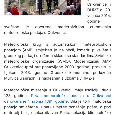
Crikvenice i
DHMZ-a 20.
veljače 2014.
godine
svečano je otvorena modernizirana automatska
meteorološka postaja u Crikvenici.
Meteorološki krug s automatskom meteorološkom
postajom (AMP) smješten je na obali, između plivališta i
gradskog parka, i uređen u skladu sa standardima Svjetske
meteorološke organizacije (WMO). Modernizaciju AMP
Crikvenica (prvi put postavljene 2003. godine) provelo je
tijekom 2013. godine Gradsko komunalno poduzeće
Murvica u suradnji s nadležnim službama DHMZ-a.
Meteorološka mjerenja u Crikvenici imaju tradiciju dugu
123 godine.
Prva meteorološka postaja u Crikvenici
osnovana je 1. srpnja 1891. godine
. Bila je to klimatološka
postaja smještena u parku ispred današnje pošte, a prvi
motritelj bio je ljekarnik Ivan Polić. Lokacija klimatološke