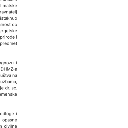
Klimatske
avnatelj
istaknuo
alnost do
ergetske
prirode i
a predmet
ognozu i
i DHMZ-a
ruštva na
službama,
e dr. sc.
vremenske
podloge i
a opasne
 civilne