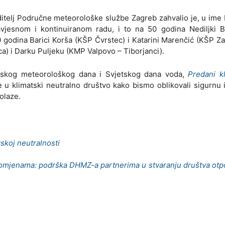
itelj Područne meteorološke službe Zagreb zahvalio je, u im
vjesnom i kontinuiranom radu, i to na 50 godina Nediljki 
 godina Barici Korša (KŠP Čvrstec) i Katarini Marenčić (KŠP Za
a) i Darku Puljeku (KMP Valpovo – Tiborjanci).
etskog meteorološkog dana i Svjetskog dana voda,
Predani k
e u klimatski neutralno društvo kako bismo oblikovali sigurnu 
olaze.
skoj neutralnosti
romjenama: podrška DHMZ-a partnerima u stvaranju društva otp