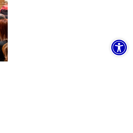
oračun
Zapošljavanje