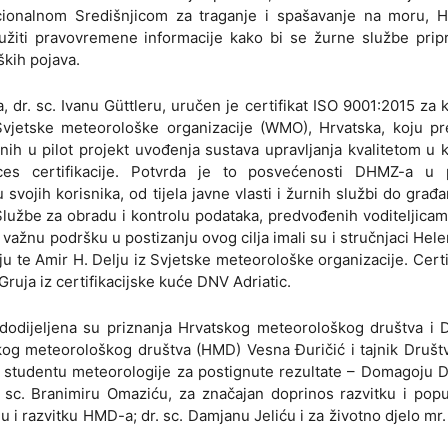
ionalnom Središnjicom za traganje i spašavanje na moru, H
ti pravovremene informacije kako bi se žurne službe pripr
ških pojava.
dr. sc. Ivanu Güttleru, uručen je certifikat ISO 9001:2015 za 
vjetske meteorološke organizacije (WMO), Hrvatska, koju pre
ih u pilot projekt uvođenja sustava upravljanja kvalitetom u 
ces certifikacije. Potvrda je to posvećenosti DHMZ-a u 
svojih korisnika, od tijela javne vlasti i žurnih službi do građ
Službe za obradu i kontrolu podataka, predvođenih voditeljica
, važnu podršku u postizanju ovog cilja imali su i stručnjaci Hel
u te Amir H. Delju iz Svjetske meteorološke organizacije. Certi
ruja iz certifikacijske kuće DNV Adriatic.
 dodijeljena su priznanja Hrvatskog meteorološkog društva i
og meteorološkog društva (HMD) Vesna Đuričić i tajnik Društv
ja: studentu meteorologije za postignute rezultate – Domagoju 
sc. Branimiru Omaziću, za značajan doprinos razvitku i popul
 i razvitku HMD-a; dr. sc. Damjanu Jeliću i za životno djelo mr. 