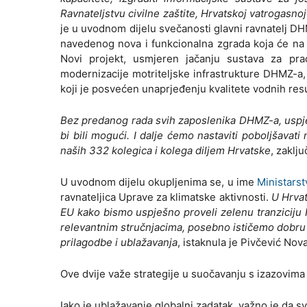
Ravnateljstvu civilne zaštite, Hrvatskoj vatrogas
je u uvodnom dijelu svečanosti glavni ravnatelj DHM
navedenog nova i funkcionalna zgrada koja će na j
Novi projekt, usmjeren jačanju sustava za prać
modernizacije motriteljske infrastrukture DHMZ-a,
koji je posvećen unaprjeđenju kvalitete vodnih res
Bez predanog rada svih zaposlenika DHMZ-a, uspje
bi bili mogući. I dalje ćemo nastaviti poboljšavati
naših 332 kolegica i kolega diljem Hrvatske
, zaklju
U uvodnom dijelu okupljenima se, u ime
Ministarst
ravnateljica Uprave za klimatske aktivnosti.
U Hrvat
EU kako bismo uspješno proveli zelenu tranziciju 
relevantnim stručnjacima, posebno ističemo dobru
prilagodbe i ublažavanja
, istaknula je Pivčević Nov
Ove dvije važe strategije u suočavanju s izazovima
Iako je ublažavanje globalni zadatak, važno je da s