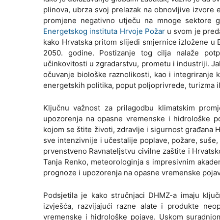
plinova, ubrza svoj prelazak na obnovljive izvore
promjene negativno utječu na mnoge sektore gos
Energetskog instituta Hrvoje Požar
u svom je pred
kako Hrvatska pritom slijedi smjernice izložene u
2050. godine. Postizanje tog cilja nalaže potp
učinkovitosti u zgradarstvu, prometu i industriji. J
očuvanje biološke raznolikosti, kao i integriranje
energetskih politika, poput poljoprivrede, turizma il
Ključnu važnost za prilagodbu klimatskim promj
upozorenja na opasne vremenske i hidrološke po
kojom se štite životi, zdravlje i sigurnost građana 
sve intenzivnije i učestalije poplave, požare, su
prvenstveno Ravnateljstvu civilne zaštite i Hrvatsk
Tanja Renko, meteorologinja s impresivnim akadem
prognoze i upozorenja na opasne vremenske poja
Podsjetila je kako stručnjaci DHMZ-a imaju ključ
izvješća, razvijajući razne alate i produkte n
vremenske i hidrološke pojave. Uskom suradnjom