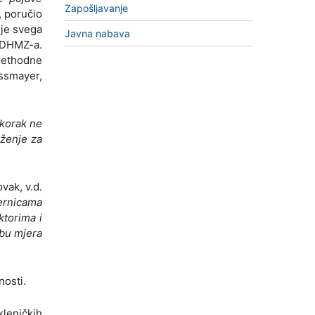
Zapošljavanje
, poručio
nje svega
Javna nabava
e DHMZ-a.
rethodne
ossmayer,
 korak ne
uženje za
ovak, v.d.
jernicama
ktorima i
dbu mjera
nosti.
kleničkih