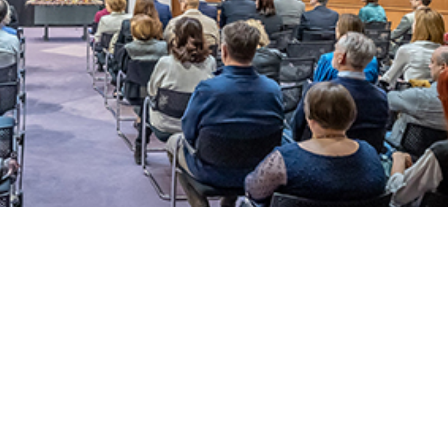
Upozorenja
Objave
Pr