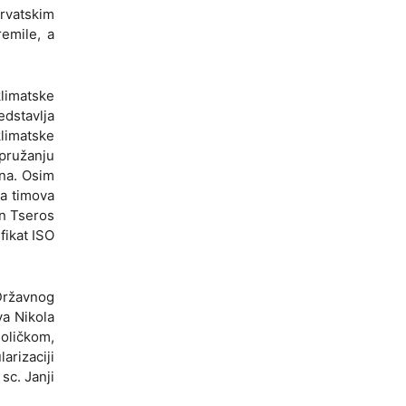
rvatskim
emile, a
klimatske
dstavlja
klimatske
pružanju
ana. Osim
ma timova
en Tseros
fikat ISO
 Državnog
a Nikola
Doličkom,
arizaciji
sc. Janji