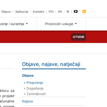
Objave
Aplikacije
Kontakti
PiO
EN
ivanje i suradnja
Proizvodi i usluge
OTVORI
Objave, najave, natječaji
Objave
» Priopćenja
» Događanja
ktoru za
» Zanimljivosti
 projekt
ačunalne
Najave
e pojave