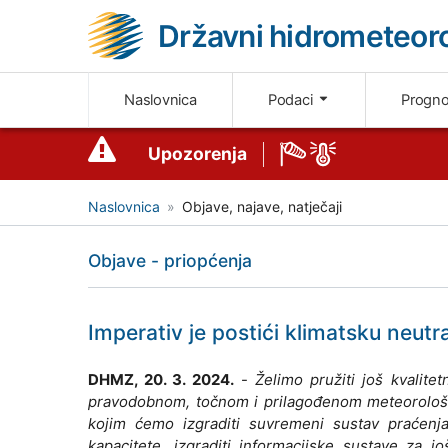
Državni hidrometeoro
Naslovnica
Podaci
Progn
Upozorenja
Naslovnica
Objave, najave, natječaji
Objave - priopćenja
Imperativ je postići klimatsku neutr
DHMZ, 20. 3. 2024.
-
Želimo pružiti još kvalit
pravodobnom, točnom i prilagođenom meteorološk
kojim ćemo izgraditi suvremeni sustav praćenja
kapacitete, izgraditi informacijske sustave za