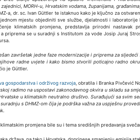
noj zajednici, MORH-u, Hrvatskim vodama, županijama, građanima
Z-a, dr. sc. Ivan Güttler te istaknuo kako je ključno za ostvare
ednom mjestu objediniti sve službe, djelatnosti i laboratorij
enje klimatskih promjena, predstavlja prirodni nastavak p
 a priprema se u suradnji s Institutom za vode Josip Juraj Str
ursa.
šan završetak jedne faze modernizacije i priprema za sljedeći
 njihove radne uvjete i kako bismo stvorili poticajno radno okr
čio je Güttler.
va gospodarstva i održivog razvoja
, obratila i Branka Pivčević N
skoj radimo na uspostavi zakonodavnog okvira u skladu sa sm
Hrvatske u klimatskih neutralno društvo. Surađujući sa svim se
 suradnju s DHMZ-om čija je podrška važna za uspješnu prove
ak.
 klimatskim promjena bile su i tema središnjih predavanja sveča
vaka država, pa tako i Hrvatska, doprinese smanjenju emisija sta