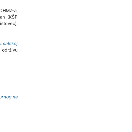
e DHMZ-a,
Ban (KŠP
istovec),
limatskoj
i održivu
ornog na