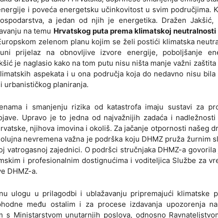
 energije i poveća energetsku učinkovitost u svim područjima. 
podarstva, a jedan od njih je energetika. Dražen Jakšić, r
avanju na temu
Hrvatskog puta prema klimatskoj neutralnosti
 Europskom zelenom planu kojim se želi postići klimatska neutr
uni prijelaz na obnovljive izvore energije, poboljšanje en
akšić je naglasio kako na tom putu nisu ništa manje važni zaštita 
 klimatskih aspekata i u ona područja koja do nedavno nisu bil
i urbanističkog planiranja.
enama i smanjenju rizika od katastrofa imaju sustavi za pr
jave. Upravo je to jedna od najvažnijih zadaća i nadležnost
Hrvatske, njihova imovina i okoliš. Za jačanje otpornosti našeg d
še, olujna nevremena važna je podrška koju DHMZ pruža žurnim 
oj vatrogasnoj zajednici. O podršci stručnjaka DHMZ-a govorila j
skim i profesionalnim dostignućima i voditeljica Službe za 
ve DHMZ-a.
nu ulogu u prilagodbi i ublažavanju pripremajući klimatske 
eophodne među ostalim i za procese izdavanja upozorenja n
 s Ministarstvom unutarnjih poslova, odnosno Ravnateljstvom