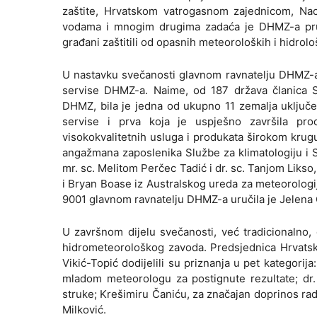
zaštite, Hrvatskom vatrogasnom zajednicom, Nac
vodama i mnogim drugima zadaća je DHMZ-a pruži
građani zaštitili od opasnih meteoroloških i hidrolo
U nastavku svečanosti glavnom ravnatelju DHMZ-a, 
servise DHMZ-a. Naime, od 187 država članica S
DHMZ, bila je jedna od ukupno 11 zemalja uključen
servise i prva koja je uspješno završila pro
visokokvalitetnih usluga i produkata širokom krugu 
angažmana zaposlenika Službe za klimatologiju i 
mr. sc. Melitom Perčec Tadić i dr. sc. Tanjom Likso
i Bryan Boase iz Australskog ureda za meteorologij
9001 glavnom ravnatelju DHMZ-a uručila je Jelena G
U završnom dijelu svečanosti, već tradicionalno,
hidrometeorološkog zavoda. Predsjednica Hrvatsk
Vikić-Topić dodijelili su priznanja u pet kategori
mladom meteorologu za postignute rezultate; dr. 
struke; Krešimiru Čaniću, za značajan doprinos radu
Milković.