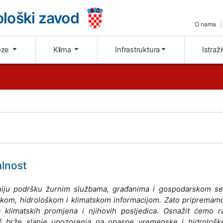
loški zavod
O nama
oze
Klima
Infrastruktura
Istraž
alnost
etniju podršku žurnim službama, građanima i gospodarskom se
om, hidrološkom i klimatskom informacijom. Zato pripremamo
 klimatskih promjena i njihovih posljedica. Osnažit ćemo r
 još brže slanje upozorenja na opasne vremenske i hidrološk