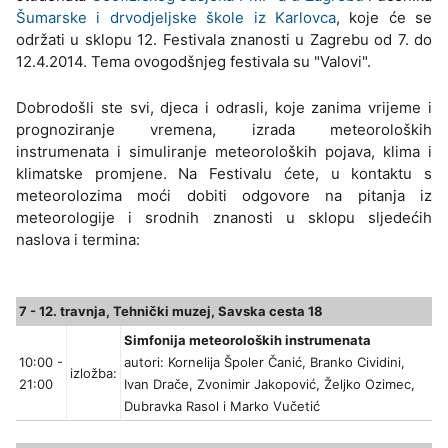
Šumarske i drvodjeljske škole iz Karlovca
, koje će se
održati u sklopu 12. Festivala znanosti u Zagrebu od 7. do
12.4.2014. Tema ovogodšnjeg festivala su "Valovi".
Dobrodošli ste svi, djeca i odrasli, koje zanima vrijeme i
prognoziranje vremena, izrada meteoroloških
instrumenata i simuliranje meteoroloških pojava, klima i
klimatske promjene. Na Festivalu ćete, u kontaktu s
meteorolozima moći dobiti odgovore na pitanja iz
meteorologije i srodnih znanosti u sklopu sljedećih
naslova i termina:
7 - 12. travnja, Tehnički muzej, Savska cesta 18
Simfonija meteoroloških instrumenata
10:00 -
autori: Kornelija Špoler Čanić, Branko Cividini,
izložba:
21:00
Ivan Drače, Zvonimir Jakopović, Željko Ozimec,
Dubravka Rasol i Marko Vučetić