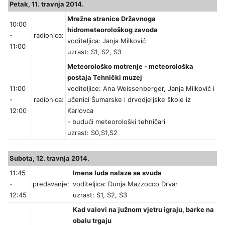
Petak, 11. travnja 2014.
Mrežne stranice Državnoga
10:00
hidrometeorološkog zavoda
-
radionica:
voditeljica: Janja Milković
11:00
uzrast: S1, S2, S3
Meteorološko motrenje - meteorološka
postaja Tehnički muzej
11:00
voditeljice: Ana Weissenberger, Janja Milković i
-
radionica:
učenici Šumarske i drvodjeljske škole iz
12:00
Karlovca
- budući meteorološki tehničari
uzrast: S0,S1,S2
Subota, 12. travnja 2014.
11:45
Imena luda nalaze se svuda
-
predavanje:
voditeljica: Dunja Mazzocco Drvar
12:45
uzrast: S1, S2, S3
Kad valovi na južnom vjetru igraju, barke na
obalu trgaju