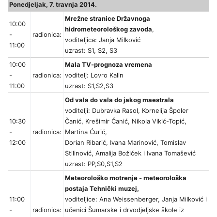
Ponedjeljak, 7. travnja 2014.
Mrežne stranice Državnoga
10:00
hidrometeorološkog zavoda
,
-
radionica:
voditeljica: Janja Milković
11:00
uzrast: S1, S2, S3
10:00
Mala TV-prognoza vremena
-
radionica:
voditelj: Lovro Kalin
11:00
uzrast: S1,S2,S3
Od vala do vala do jakog maestrala
voditelji: Dubravka Rasol, Kornelija Špoler
10:30
Čanić, Krešimir Čanić, Nikola Vikić-Topić,
-
radionica:
Martina Ćurić,
12:00
Dorian Ribarić, Ivana Marinović, Tomislav
Stilinović, Amalija Božiček i Ivana Tomašević
uzrast: PP,S0,S1,S2
Meteorološko motrenje - meteorološka
postaja Tehnički muzej,
11:00
voditeljice: Ana Weissenberger, Janja Milković i
-
radionica:
učenici Šumarske i drvodjeljske škole iz