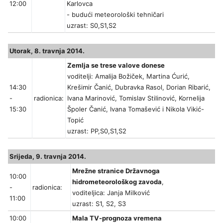
12:00
Karlovca
- budući meteorološki tehničari
uzrast: S0,S1,S2
Utorak, 8. travnja 2014.
Zemlja se trese valove donese
voditelji: Amalija Božiček, Martina Ćurić,
14:30
Krešimir Čanić, Dubravka Rasol, Dorian Ribarić,
-
radionica:
Ivana Marinović, Tomislav Stilinović, Kornelija
15:30
Špoler Čanić, Ivana Tomašević i Nikola Vikić-
Topić
uzrast: PP,S0,S1,S2
Srijeda, 9. travnja 2014.
Mrežne stranice Državnoga
10:00
hidrometeorološkog zavoda
,
-
radionica:
voditeljica: Janja Milković
11:00
uzrast: S1, S2, S3
10:00
Mala TV-prognoza vremena