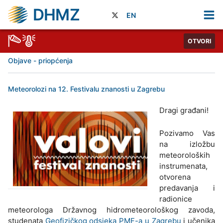
DHMZ
EN
OTVORI
Objave - priopćenja
Meteorolozi na 12. Festivalu znanosti u Zagrebu
Dragi građani!
Pozivamo Vas
na izložbu
meteoroloških
instrumenata,
otvorena
predavanja i
radionice
meteorologa Državnog hidrometeorološkog zavoda,
studenata
Geofizičkog odsjeka PMF-a u Zagrebu
i učenika