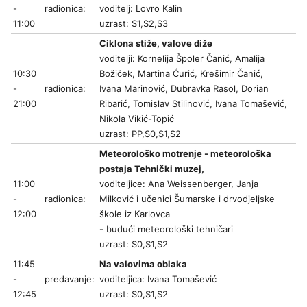
-
radionica:
voditelj: Lovro Kalin
11:00
uzrast: S1,S2,S3
Ciklona stiže, valove diže
voditelji: Kornelija Špoler Čanić, Amalija
10:30
Božiček, Martina Ćurić, Krešimir Čanić,
-
radionica:
Ivana Marinović, Dubravka Rasol, Dorian
21:00
Ribarić, Tomislav Stilinović, Ivana Tomašević,
Nikola Vikić-Topić
uzrast: PP,S0,S1,S2
Meteorološko motrenje - meteorološka
postaja Tehnički muzej,
11:00
voditeljice: Ana Weissenberger, Janja
-
radionica:
Milković i učenici Šumarske i drvodjeljske
12:00
škole iz Karlovca
- budući meteorološki tehničari
uzrast: S0,S1,S2
11:45
Na valovima oblaka
-
predavanje:
voditeljica: Ivana Tomašević
12:45
uzrast: S0,S1,S2