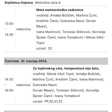
Knjižnica Gajnice
, Meksička ulica 6
Mala meteorološka radionica
voditelji: Amalija Božiček, Martina Ćurić,
Krešimir Čanić, Dubravka Rasol, Dorian
13:00
Ribarić,
-
radionica:
Ivana Marinović, Tomislav Stilinović, Kornelija
14:30
Špoler Čanić, Ivana Tomašević i Nikola Vikić-
Topić
uzrast: S2
Četvrtak, 10. travnja 2014.
Za toplinskog vala, temperatura nije šala,
voditelji: Nikola Vikić-Topić, Amalija Božiček,
14:30
Martina Ćurić, Krešimir Čanić, Ivana Marinović,
-
radionica:
Dubravka Rasol,
16:00
Dorian Ribarić, Tomislav Stilinović, Kornelija
Špoler Čanić i Ivana Tomašević
uzrast: PP,S0,S1,S2