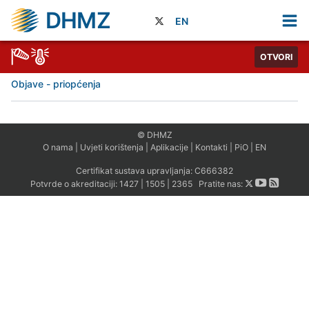
DHMZ
EN
OTVORI
Objave - priopćenja
© DHMZ
O nama
|
Uvjeti korištenja
|
Aplikacije
|
Kontakti
|
PiO
|
EN
Certifikat sustava upravljanja:
C666382
Potvrde o akreditaciji:
1427
|
1505
|
2365
Pratite nas: