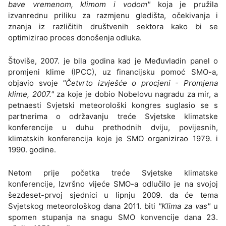
bave vremenom, klimom i vodom"
koja je pružila
izvanrednu priliku za razmjenu gledišta, očekivanja i
znanja iz različitih društvenih sektora kako bi se
optimizirao proces donošenja odluka.
Štoviše, 2007. je bila godina kad je Međuvladin panel o
promjeni klime (IPCC), uz financijsku pomoć SMO-a,
objavio svoje
"Četvrto izvješće o procjeni - Promjena
klime, 2007."
za koje je dobio Nobelovu nagradu za mir, a
petnaesti Svjetski meteorološki kongres suglasio se s
partnerima o održavanju treće Svjetske klimatske
konferencije u duhu prethodnih dviju, povijesnih,
klimatskih konferencija koje je SMO organizirao 1979. i
1990. godine.
Netom prije početka treće Svjetske klimatske
konferencije, Izvršno vijeće SMO-a odlučilo je na svojoj
šezdeset-prvoj sjednici u lipnju 2009. da će tema
Svjetskog meteorološkog dana 2011. biti
"Klima za vas"
u
spomen stupanja na snagu SMO konvencije dana 23.