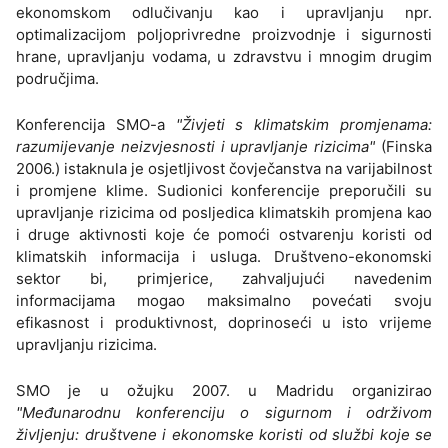
ekonomskom odlučivanju kao i upravljanju npr.
optimalizacijom poljoprivredne proizvodnje i sigurnosti
hrane, upravljanju vodama, u zdravstvu i mnogim drugim
područjima.
Konferencija SMO-a
"Živjeti s klimatskim promjenama:
razumijevanje neizvjesnosti i upravljanje rizicima"
(Finska
2006.) istaknula je osjetljivost čovječanstva na varijabilnost
i promjene klime. Sudionici konferencije preporučili su
upravljanje rizicima od posljedica klimatskih promjena kao
i druge aktivnosti koje će pomoći ostvarenju koristi od
klimatskih informacija i usluga. Društveno-ekonomski
sektor bi, primjerice, zahvaljujući navedenim
informacijama mogao maksimalno povećati svoju
efikasnost i produktivnost, doprinoseći u isto vrijeme
upravljanju rizicima.
SMO je u ožujku 2007. u Madridu organizirao
"Međunarodnu konferenciju o sigurnom i održivom
življenju: društvene i ekonomske koristi od službi koje se