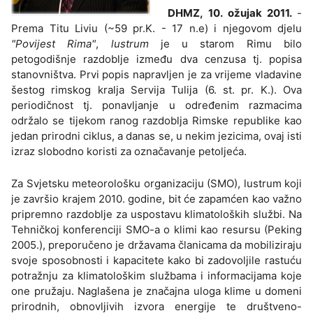
DHMZ, 10. ožujak 2011.
-
Prema Titu Liviu (~59 pr.K. - 17 n.e) i njegovom djelu
"Povijest Rima"
,
lustrum
je u starom Rimu bilo
petogodišnje razdoblje između dva cenzusa tj. popisa
stanovništva. Prvi popis napravljen je za vrijeme vladavine
šestog rimskog kralja Servija Tulija (6. st. pr. K.). Ova
periodičnost tj. ponavljanje u određenim razmacima
održalo se tijekom ranog razdoblja Rimske republike kao
jedan prirodni ciklus, a danas se, u nekim jezicima, ovaj isti
izraz slobodno koristi za označavanje petoljeća.
Za Svjetsku meteorološku organizaciju (SMO), lustrum koji
je završio krajem 2010. godine, bit će zapamćen kao važno
pripremno razdoblje za uspostavu klimatoloških službi. Na
Tehničkoj konferenciji SMO-a o klimi kao resursu (Peking
2005.), preporučeno je državama članicama da mobiliziraju
svoje sposobnosti i kapacitete kako bi zadovoljile rastuću
potražnju za klimatološkim službama i informacijama koje
one pružaju. Naglašena je značajna uloga klime u domeni
prirodnih, obnovljivih izvora energije te društveno-