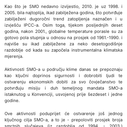
Kao što je SMO nedavno izvijestio, 2010. je uz 1998. i
2005. bila najtoplija, ikad zabilježena godina, što potvrđuje
zabilježeni dugoročni trend zatopljenja naznačen i u
izvješću IPCC-a. Osim toga, tijekom posljednjih deset
godina, nakon 2001., globalne temperature porasle su za
gotovo pola stupnja u odnosu na prosjek od 1961.-1990. i
najviše su ikad zabilježene za neko desetogodišnje
razdoblje od kada su započela instrumentalna klimatska
mjerenja.
Aktivnosti SMO-a u području klime danas se prepoznaju
kao ključni doprinos sigurnosti i dobrobiti ljudi te
ostvarenju ekonomskih dobiti za svo čovječanstvo te
potvrđuju misiju i duh temeljnog mandata SMO-a
istaknutog u Konvenciji, usvojenoj prije šezdeset i jedne
godine.
Ove aktivnosti poduprijet će ostvarenje još jednog
ključnog cilja SMO-a, a to je - prepoloviti prosjek broja
smrtnih slučajeva (iz razdoblja od 1994. - 2003.)