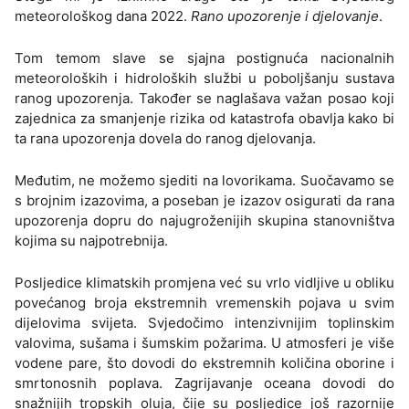
meteorološkog dana 2022.
Rano upozorenje i djelovanje
.
Tom temom slave se sjajna postignuća nacionalnih
meteoroloških i hidroloških službi u poboljšanju sustava
ranog upozorenja. Također se naglašava važan posao koji
zajednica za smanjenje rizika od katastrofa obavlja kako bi
ta rana upozorenja dovela do ranog djelovanja.
Međutim, ne možemo sjediti na lovorikama. Suočavamo se
s brojnim izazovima, a poseban je izazov osigurati da rana
upozorenja dopru do najugroženijih skupina stanovništva
kojima su najpotrebnija.
Posljedice klimatskih promjena već su vrlo vidljive u obliku
povećanog broja ekstremnih vremenskih pojava u svim
dijelovima svijeta. Svjedočimo intenzivnijim toplinskim
valovima, sušama i šumskim požarima. U atmosferi je više
vodene pare, što dovodi do ekstremnih količina oborine i
smrtonosnih poplava. Zagrijavanje oceana dovodi do
snažnijih tropskih oluja, čije su posljedice još razornije