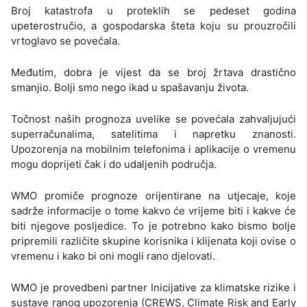
Broj katastrofa u proteklih se pedeset godina
upeterostručio, a gospodarska šteta koju su prouzročili
vrtoglavo se povećala.
Međutim, dobra je vijest da se broj žrtava drastično
smanjio. Bolji smo nego ikad u spašavanju života.
Točnost naših prognoza uvelike se povećala zahvaljujući
superračunalima, satelitima i napretku znanosti.
Upozorenja na mobilnim telefonima i aplikacije o vremenu
mogu doprijeti čak i do udaljenih područja.
WMO promiče prognoze orijentirane na utjecaje, koje
sadrže informacije o tome kakvo će vrijeme biti i kakve će
biti njegove posljedice. To je potrebno kako bismo bolje
pripremili različite skupine korisnika i klijenata koji ovise o
vremenu i kako bi oni mogli rano djelovati.
WMO je provedbeni partner Inicijative za klimatske rizike i
sustave ranog upozorenja (CREWS, Climate Risk and Early