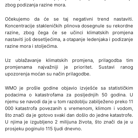
zbog podizanja razine mora.
Očekujemo da će se taj negativni trend nastaviti.
Koncentracije stakleničkih plinova dosegnule su rekordne
razine, zbog čega će se učinci klimatskih promjena
nastaviti još desetljećima, a otapanje ledenjaka i podizanje
razine mora i stoljećima.
Uz ublažavanje klimatskih promjena, prilagodba tim
promjenama najvažniji je prioritet. Sustavi ranog
upozorenja moćan su način prilagodbe.
WMO je prošle godine objavio izvješće sa statističkim
podacima o katastrofama za posljednjih 50 godina. U
njemu se navodi da je u tom razdoblju zabilježeno preko 11
000 katastrofa povezanih s vremenom, klimom i vodom,
što znači da je gotovo svaki dan došlo do jedne katastrofe.
U njima je izgubljeno 2 milijuna života, što znači da je u
prosjeku poginulo 115 ljudi dnevno.