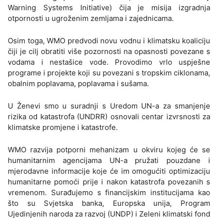
Warning Systems Initiative) čija je misija izgradnja
otpornosti u ugroženim zemljama i zajednicama.
Osim toga, WMO predvodi novu vodnu i klimatsku koaliciju
čiji je cilj obratiti više pozornosti na opasnosti povezane s
vodama i nestašice vode. Provodimo vrlo uspješne
programe i projekte koji su povezani s tropskim ciklonama,
obalnim poplavama, poplavama i sušama.
U Ženevi smo u suradnji s Uredom UN-a za smanjenje
rizika od katastrofa (UNDRR) osnovali centar izvrsnosti za
klimatske promjene i katastrofe.
WMO razvija potporni mehanizam u okviru kojeg će se
humanitarnim agencijama UN-a pružati pouzdane i
mjerodavne informacije koje će im omogućiti optimizaciju
humanitarne pomoći prije i nakon katastrofa povezanih s
vremenom. Surađujemo s financijskim institucijama kao
što su Svjetska banka, Europska unija, Program
Ujedinjenih naroda za razvoj (UNDP) i Zeleni klimatski fond