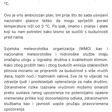
°C.
Ovo je vrlo ambiciozan plan, tim prije što do sada usvojeni
nacionalni planovi teško da mogu spriječiti porast
temperature niži od 3 °C. Pa ipak, imamo i znanje i alate
koji su nam potrebni kako bismo se suočili s budućnosti
pred nama.
Svjetska meteorološka organizacija (WMO) kao i
nacionalne meteorološke i hidrološke službe imaju
značajnu ulogu u izgradnji društva s kvalitetnom klimom.
Kako zbog prošlih tako i zbog budućih emisija stakleničkih
plinova moramo se pripremiti za budućnost s više vrućih
dana, toplih noći i toplinskih valova. Sve će to utjecati na
zdravlje ljudi i predstavljati opterećenje za naše društvo.
Zdravstvene rizike izazvane vrućinom možemo smanjiti
preko sustava ranog upozorenja na potencijalno opasne
vremenske prilike koji donositeljima odluka, zdravstvenim
službama kao i javnosti uopće pružaju pravovremena
upozorenja.