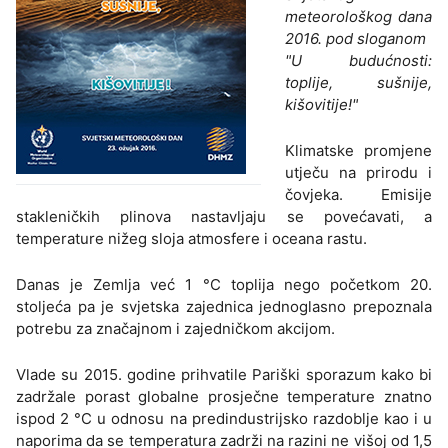
meteorološkog dana
2016. pod sloganom
"U budućnosti:
toplije, sušnije,
kišovitije!"
Klimatske promjene
utječu na prirodu i
čovjeka. Emisije
stakleničkih plinova nastavljaju se povećavati, a
temperature nižeg sloja atmosfere i oceana rastu.
Danas je Zemlja već 1 °C toplija nego početkom 20.
stoljeća pa je svjetska zajednica jednoglasno prepoznala
potrebu za značajnom i zajedničkom akcijom.
Vlade su 2015. godine prihvatile Pariški sporazum kako bi
zadržale porast globalne prosječne temperature znatno
ispod 2 °C u odnosu na predindustrijsko razdoblje kao i u
naporima da se temperatura zadrži na razini ne višoj od 1,5