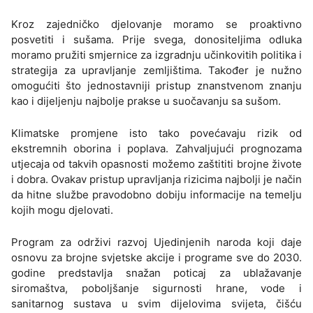
Kroz zajedničko djelovanje moramo se proaktivno
posvetiti i sušama. Prije svega, donositeljima odluka
moramo pružiti smjernice za izgradnju učinkovitih politika i
strategija za upravljanje zemljištima. Također je nužno
omogućiti što jednostavniji pristup znanstvenom znanju
kao i dijeljenju najbolje prakse u suočavanju sa sušom.
Klimatske promjene isto tako povećavaju rizik od
ekstremnih oborina i poplava. Zahvaljujući prognozama
utjecaja od takvih opasnosti možemo zaštititi brojne živote
i dobra. Ovakav pristup upravljanja rizicima najbolji je način
da hitne službe pravodobno dobiju informacije na temelju
kojih mogu djelovati.
Program za održivi razvoj Ujedinjenih naroda koji daje
osnovu za brojne svjetske akcije i programe sve do 2030.
godine predstavlja snažan poticaj za ublažavanje
siromaštva, poboljšanje sigurnosti hrane, vode i
sanitarnog sustava u svim dijelovima svijeta, čišću