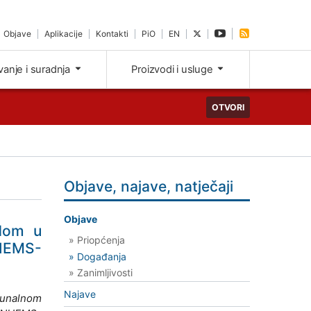
Objave
Aplikacije
Kontakti
PiO
EN
ivanje i suradnja
Proizvodi i usluge
OTVORI
Objave, najave, natječaji
Objave
adom u
» Priopćenja
NHEMS-
» Događanja
» Zanimljivosti
Najave
čunalnom