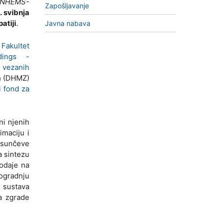
 ENHEMS-
Zapošljavanje
. svibnja
atiji
.
Javna nabava
u
Fakultet
dings -
e vezanih
m
(DHMZ)
 fond za
ni njenih
imaciju i
 sunčeve
a sintezu
odaje na
dogradnju
 sustava
a zgrade