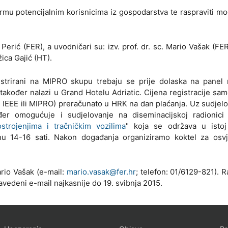
formu potencijalnim korisnicima iz gospodarstva te raspraviti m
Perić (FER), a uvodničari su: izv. prof. dr. sc. Mario Vašak (FER)
žica Gajić (HT).
gistrirani na MIPRO skupu trebaju se prije dolaska na panel
 također nalazi u Grand Hotelu Adriatic. Cijena registracije sa
IEEE ili MIPRO) preračunato u HRK na dan plaćanja. Uz sudjel
ođer omogućuje i sudjelovanje na diseminacijskoj radionici 
trojenjima i tračničkim vozilima
" koja se održava u istoj
u 14-16 sati. Nakon događanja organiziramo koktel za osvj
Mario Vašak (e-mail:
mario.vasak@fer.hr
; telefon: 01/6129-821). R
vedeni e-mail najkasnije do 19. svibnja 2015.