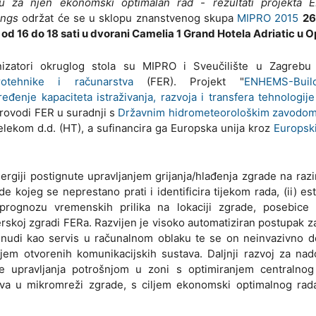
ku za njen ekonomski optimalan rad - rezultati projekta
ings
održat će se u sklopu znanstvenog skupa
MIPRO 2015
26
 od 16 do 18 sati u dvorani Camelia 1 Grand Hotela Adriatic u Op
nizatori okruglog stola su MIPRO i Sveučilište u Zagreb
trotehnike i računarstva
(FER). Projekt "
ENHEMS-Buil
eđenje kapaciteta istraživanja, razvoja i transfera tehnologij
provodi FER u suradnji s
Državnim hidrometeorološkim zavodo
Telekom d.d. (HT), a sufinancira ga Europska unija kroz
Europski
giji postignute upravljanjem grijanja/hlađenja zgrade na razi
e kojeg se neprestano prati i identificira tijekom rada, (ii) est
) prognozu vremenskih prilika na lokaciji zgrade, posebice
skoj zgradi FERa. Razvijen je visoko automatiziran postupak z
 nudi kao servis u računalnom oblaku te se on neinvazivno d
njem otvorenih komunikacijskih sustava. Daljnji razvoj za na
je upravljanja potrošnjom u zoni s optimiranjem centralnog
kova u mikromreži zgrade, s ciljem ekonomski optimalnog rad