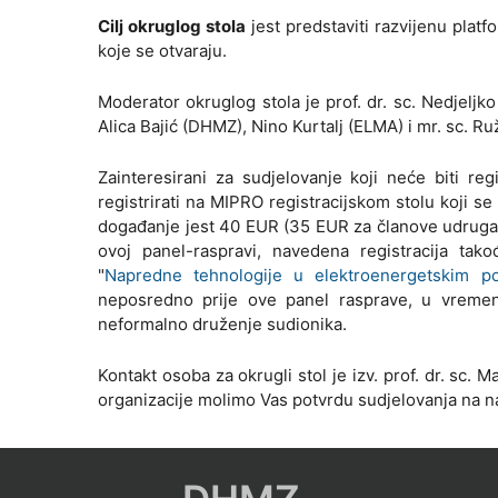
Cilj okruglog stola
jest predstaviti razvijenu plat
koje se otvaraju.
Moderator okruglog stola je prof. dr. sc. Nedjeljko 
Alica Bajić (DHMZ), Nino Kurtalj (ELMA) i mr. sc. Ru
Zainteresirani za sudjelovanje koji neće biti re
registrirati na MIPRO registracijskom stolu koji se
događanje jest 40 EUR (35 EUR za članove udruga 
ovoj panel-raspravi, navedena registracija tak
"
Napredne tehnologije u elektroenergetskim pos
neposredno prije ove panel rasprave, u vremen
neformalno druženje sudionika.
Kontakt osoba za okrugli stol je izv. prof. dr. sc. 
organizacije molimo Vas potvrdu sudjelovanja na na