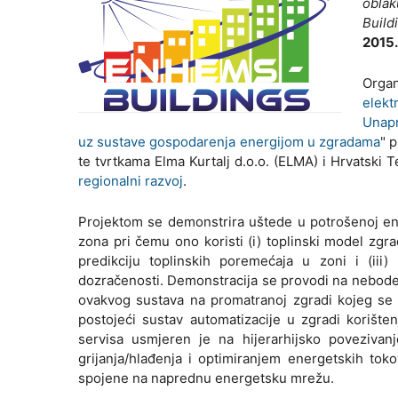
obla
Build
2015.
Orga
elek
Unapr
uz sustave gospodarenja energijom u zgradama
" 
te tvrtkama Elma Kurtalj d.o.o. (ELMA) i Hrvatski 
regionalni razvoj
.
Projektom se demonstrira uštede u potrošenoj ener
zona pri čemu ono koristi (i) toplinski model zgrad
predikciju toplinskih poremećaja u zoni i (iii
dozračenosti. Demonstracija se provodi na neboder
ovakvog sustava na promatranoj zgradi kojeg se
postojeći sustav automatizacije u zgradi korište
servisa usmjeren je na hijerarhijsko povezivan
grijanja/hlađenja i optimiranjem energetskih to
spojene na naprednu energetsku mrežu.