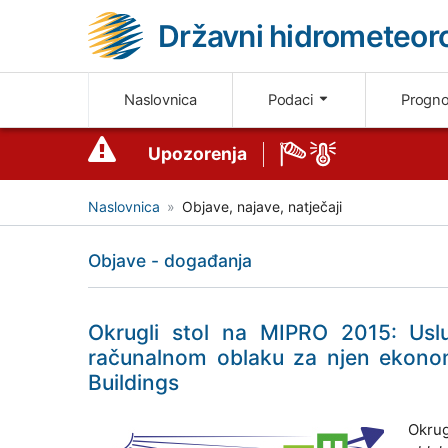
Državni hidrometeoro
Naslovnica
Podaci
Progn
Upozorenja
Naslovnica
Objave, najave, natječaji
Objave - događanja
Okrugli stol na MIPRO 2015: Usl
računalnom oblaku za njen ekonom
Buildings
Okrug