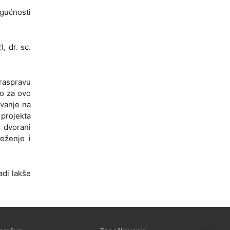
ogućnosti
, dr. sc.
 raspravu
mo za ovo
ovanje na
projekta
 dvorani
eženje i
adi lakše