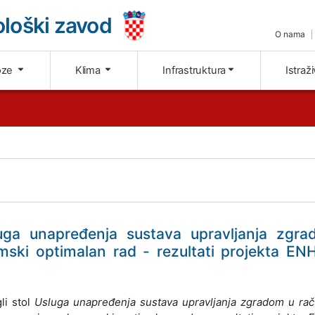
loški zavod
O nama
oze
Klima
Infrastruktura
Istraž
uga unapređenja sustava upravljanja zgr
ski optimalan rad - rezultati projekta E
li stol
Usluga unapređenja sustava upravljanja zgradom u ra