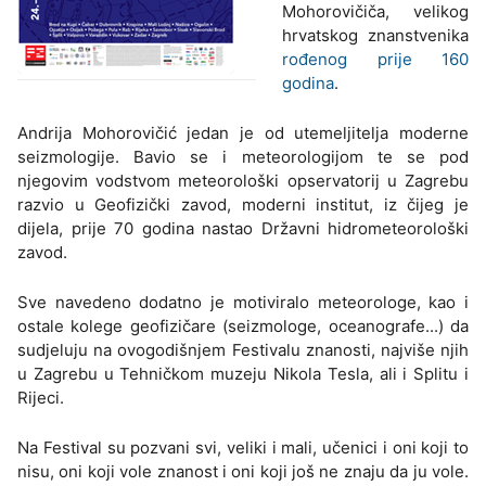
Mohorovičiča, velikog
hrvatskog znanstvenika
rođenog prije 160
godina
.
Andrija Mohorovičić jedan je od utemeljitelja moderne
seizmologije. Bavio se i meteorologijom te se pod
njegovim vodstvom meteorološki opservatorij u Zagrebu
razvio u Geofizički zavod, moderni institut, iz čijeg je
dijela, prije 70 godina nastao Državni hidrometeorološki
zavod.
Sve navedeno dodatno je motiviralo meteorologe, kao i
ostale kolege geofizičare (seizmologe, oceanografe...) da
sudjeluju na ovogodišnjem Festivalu znanosti, najviše njih
u Zagrebu u Tehničkom muzeju Nikola Tesla, ali i Splitu i
Rijeci.
Na Festival su pozvani svi, veliki i mali, učenici i oni koji to
nisu, oni koji vole znanost i oni koji još ne znaju da ju vole.