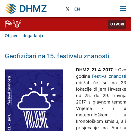
DHMZ
EN
OTVORI
Objave - događanja
Geofizičari na 15. festivalu znanosti
DHMZ, 21. 4. 2017.
- Ove
godine
Festival znanosti
održat će se na 23
lokacije diljem Hrvatske
od 25. do 29. travnja
2017. s glavnom temom
Vrijeme - i u
meteorološkom i u
kronološkom smislu, a i
prisjećanje na Andriju