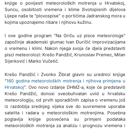
knjige o povijesti meteoroloških motrenja u Hrvatskoj,
Suncu, osobitosti vremena i klime životopisnih dijelova
Lijepe naše te "plovospise" o portićima Jadranskog mora u
kojima upoznajemo ribare i njihovu kužinu.
I ove godine program "Na Griču uz pisce meteorologe"
započinje akademski glumac Ivan Đuričić improvizacijama
o vremenu i klimi. Nakon njega svoja će djela predstaviti
pisci meteorolozi: Krešo Pandžić, Krunoslav Premec, Milan
Sijerković i Marko Vučetić.
Krešo Pandžić i Zvonko Žibrat glavni su urednici knjige
"
160 godina meteoroloških motrenja i njihova primjena u
Hrvatskoj
". Ovo novo izdanje DHMZ-a, koje će predstaviti
Krešo Pandžić, donosi sveobuhvatan uvid u hrvatsku
meteorologiju, od prvih sporadičnih zapisa o vremenu još
iz razdoblja srednjeg vijeka sve do suvremene uporabe
satelita i radara u meteorološkim motrenjima. Posebna
poglavlja knjige posvećena su primjeni podataka
meteoroloških motrenja za analizu i prognozu vremena i