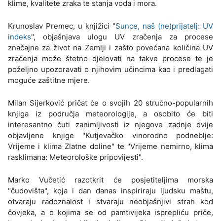
klime, kvalitete zraka te stanja voda i mora.
Krunoslav Premec, u knjižici "
Sunce, naš (ne)prijatelj: UV
indeks
", objašnjava ulogu UV zračenja za procese
značajne za život na Zemlji i zašto povećana količina UV
zračenja može štetno djelovati na takve procese te je
poželjno upozoravati o njihovim učincima kao i predlagati
moguće zaštitne mjere.
Milan Sijerković pričat će o svojih 20 stručno-popularnih
knjiga iz područja meteorologije, a osobito će biti
interesantno čuti zanimljivosti iz njegove zadnje dvije
objavljene knjige "Kutjevačko vinorodno podneblje:
Vrijeme i klima Zlatne doline" te "Vrijeme nemirno, klima
rasklimana: Meteorološke pripovijesti".
Marko Vučetić razotkrit će posjetiteljima morska
"čudovišta", koja i dan danas inspiriraju ljudsku maštu,
otvaraju radoznalost i stvaraju neobjašnjivi strah kod
čovjeka, a o kojima se od pamtivijeka isprepliću priče,