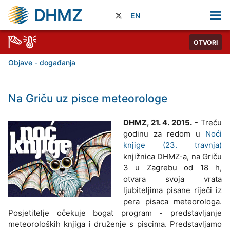
DHMZ
EN
OTVORI
Objave - događanja
Na Griču uz pisce meteorologe
DHMZ, 21. 4. 2015.
- Treću
godinu za redom u
Noći
knjige (23. travnja)
knjižnica DHMZ-a, na Griču
3 u Zagrebu od 18 h,
otvara svoja vrata
ljubiteljima pisane riječi iz
pera pisaca meteorologa.
Posjetitelje očekuje bogat program - predstavljanje
meteoroloških knjiga i druženje s piscima. Predstavljamo