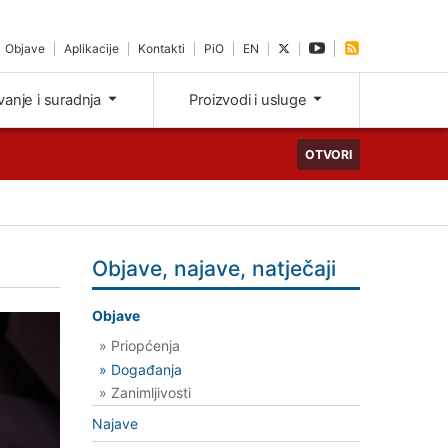
Objave
Aplikacije
Kontakti
PiO
EN
ivanje i suradnja
Proizvodi i usluge
OTVORI
Objave, najave, natječaji
Objave
» Priopćenja
» Događanja
» Zanimljivosti
Najave