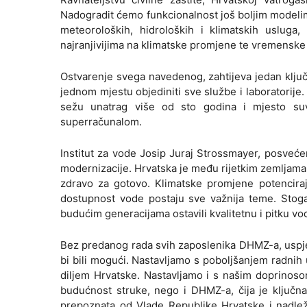
Nadogradit ćemo funkcionalnost još boljim modelim
meteoroloških, hidroloških i klimatskih usluga,
najranjivijima na klimatske promjene te vremenske
Ostvarenje svega navedenog, zahtijeva jedan klju
jednom mjestu objediniti sve službe i laboratorije.
sežu unatrag više od sto godina i mjesto su
superračunalom.
Institut za vode Josip Juraj Strossmayer, posvećen
modernizacije. Hrvatska je među rijetkim zemljama
zdravo za gotovo. Klimatske promjene potenciraj
dostupnost vode postaju sve važnija teme. Stoga
budućim generacijama ostavili kvalitetnu i pitku vo
Bez predanog rada svih zaposlenika DHMZ-a, uspje
bi bili mogući. Nastavljamo s poboljšanjem radnih 
diljem Hrvatske. Nastavljamo i s našim doprinoso
budućnost struke, nego i DHMZ-a, čija je ključna 
prepoznata od Vlade Republike Hrvatske i nadlež