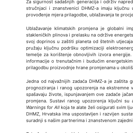
Za sigurnost sadašnjih generacija i održiv napre
stručnjaci i znanstvenici DHMZ-a imaju ključnu u
provođenje mjera prilagodbe, ublažavanja te procj
Ublažavanje klimatskih promjena je globalni im
stakleničkih plinova i prelasku na održive energets
svoj doprinos u zaštiti planeta od štetnih utjecaj
pružaju ključnu podršku optimizaciji elektroene
temelje za korištenje obnovljivih izvora energije
informacije o trenutačnim i budućim energetskim r
prilagodbu proizvodnje hrane promjenama u okoliš
Jedna od najvažnijih zadaća DHMZ-a je zaštita g
prognoziranja i ranog upozorenja na ekstremne vr
spašavaju živote, ispunjavanjem ove zadaće jačam
promjena. Sustavi ranog upozorenja ključni su a
Warnings for All
koja te alate želi osigurati svim l
DHMZ, Hrvatska ima uspostavljen i razvijen sust
suradnji s našim partnerima i znanstvenom zajednico