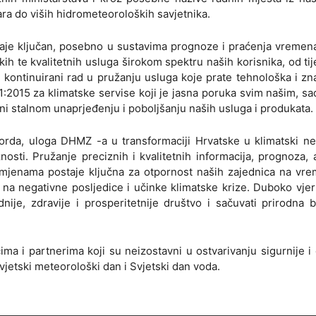
ra do viših hidrometeoroloških savjetnika.
ostaje ključan, posebno u sustavima prognoze i praćenja vremena
h te kvalitetnih usluga širokom spektru naših korisnika, od tij
i kontinuirani rad u pružanju usluga koje prate tehnološka i z
1:2015 za klimatske servise koji je jasna poruka svim našim, sa
i stalnom unaprjeđenju i poboljšanju naših usluga i produkata.
korda, uloga DHMZ -a u transformaciji Hrvatske u klimatski ne
osti. Pružanje preciznih i kvalitetnih informacija, prognoza, 
omjenama postaje ključna za otpornost naših zajednica na vr
 na negativne posljedice i učinke klimatske krize. Duboko vje
ije, zdravije i prosperitetnije društvo i sačuvati prirodna 
a i partnerima koji su neizostavni u ostvarivanju sigurnije i 
jetski meteorološki dan i Svjetski dan voda.