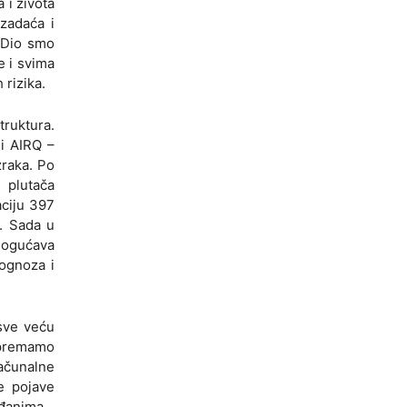
 i života
zadaća i
. Dio smo
 i svima
 rizika.
truktura.
 i AIRQ –
zraka. Po
 plutača
aciju 397
a. Sada u
mogućava
rognoza i
 sve veću
ipremamo
računalne
e pojave
ađanima…