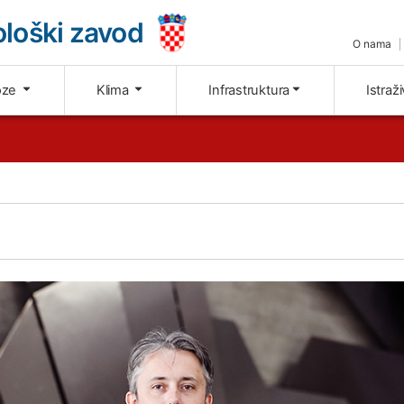
loški zavod
O nama
oze
Klima
Infrastruktura
Istraž