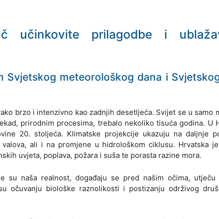
č učinkovite prilagodbe i ublaža
m Svjetskog meteorološkog dana i Svjetsko
ovako brzo i intenzivno kao zadnjih desetljeća. Svijet se u samo 
nekad, prirodnim procesima, trebalo nekoliko tisuća godina. U 
vine 20. stoljeća. Klimatske projekcije ukazuju na daljnje 
 valova, ali i na promjene u hidrološkom ciklusu. Hrvatska je
skih uvjeta, poplava, požara i suša te porasta razine mora.
ene su naša realnost, događaju se pred našim očima, utječu
su očuvanju biološke raznolikosti i postizanju održivog dru