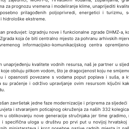
a za prognozu vremena i modeliranje klime, unaprijediti kvalit
 posebno prilagođenih poljoprivredi, energetici i turizmu, s
 i hidrološke ekstreme.
čan preduvjet: izgradnju nove i funkcionalne zgrade DHMZ-a, k
 Zgrada koja će biti centralno mjesto za pohranu arhivskih mjer
vremenog informacijsko-komunikacijskog centra opremljen
 unaprjeđenju kvalitete vodnih resursa, naš je partner u sljed
 koje obiluju pitkom vodom, što je dragocjenost koju ne smijem
u i opasnosti povezane s vodama poput poplava i suša, a kva
 su praćenje i održivo upravljanje ovim resursom ključni ka
du.
šan završetak jedne faze modernizacije i priprema za sljedeći
uvjeta i stvaranjem poticajnog okruženja za naših 332 kolegica
m u oblikovanju nove generacije stručnjaka jer time gradimo
i specifična uloga u društvu po prvi put u novijoj hrvatskoj 
nih ministarstava i kroz posebne nazive radnih mjesta iz na