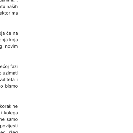
etu naših
ektorima
oja će na
enja koja
og novim
ećoj fazi
o uzimati
liteta i
ko bismo
 korak ne
 i kolega
, ne samo
povijesti
šeg užeg