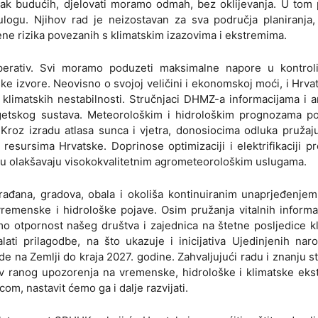
dak budućih, djelovati moramo odmah, bez oklijevanja. U tom
logu. Njihov rad je neizostavan za sva područja planiranja,
ene rizika povezanih s klimatskim izazovima i ekstremima.
perativ. Svi moramo poduzeti maksimalne napore u kontroli
ke izvore. Neovisno o svojoj veličini i ekonomskoj moći, i Hrva
a klimatskih nestabilnosti. Stručnjaci DHMZ-a informacijama i 
rgetskog sustava. Meteorološkim i hidrološkim prognozama pos
. Kroz izradu atlasa sunca i vjetra, donosiocima odluka pružaj
esursima Hrvatske. Doprinose optimizaciji i elektrifikaciji p
u olakšavaju visokokvalitetnim agrometeorološkim uslugama.
rađana, gradova, obala i okoliša kontinuiranim unaprjeđenjem
emenske i hidrološke pojave. Osim pružanja vitalnih informa
o otpornost našeg društva i zajednica na štetne posljedice k
lati prilagodbe, na što ukazuje i inicijativa Ujedinjenih na
jude na Zemlji do kraja 2027. godine. Zahvaljujući radu i znanju s
av ranog upozorenja na vremenske, hidrološke i klimatske eks
m, nastavit ćemo ga i dalje razvijati.