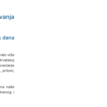
vanja
g dana
malo više
Hrvatskoj
povećanje
, pritom,
 na naše
štvenog i