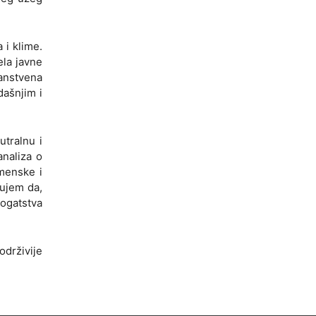
 i klime.
ela javne
nanstvena
dašnjim i
utralnu i
analiza o
emenske i
rujem da,
bogatstva
održivije