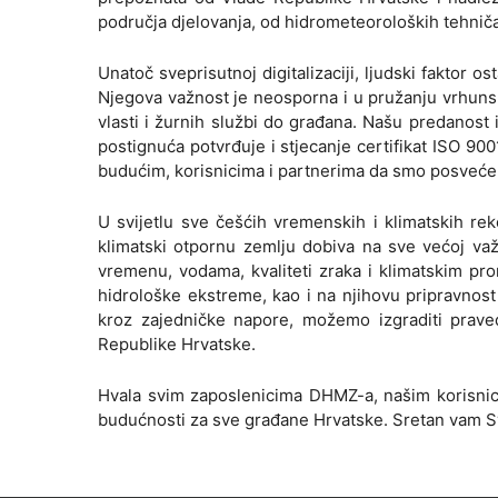
područja djelovanja, od hidrometeoroloških tehniča
Unatoč sveprisutnoj digitalizaciji, ljudski faktor 
Njegova važnost je neosporna i u pružanju vrhunski
vlasti i žurnih službi do građana. Našu predanost 
postignuća potvrđuje i stjecanje certifikat ISO 900
budućim, korisnicima i partnerima da smo posvećen
U svijetlu sve češćih vremenskih i klimatskih re
klimatski otpornu zemlju dobiva na sve većoj važn
vremenu, vodama, kvaliteti zraka i klimatskim pr
hidrološke ekstreme, kao i na njihovu pripravnost
kroz zajedničke napore, možemo izgraditi pravedn
Republike Hrvatske.
Hvala svim zaposlenicima DHMZ-a, našim korisnicim
budućnosti za sve građane Hrvatske. Sretan vam Sv