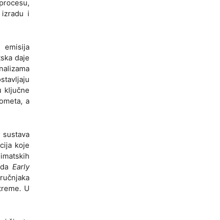
 procesu,
 izradu i
 emisija
tska daje
analizama
tavljaju
u ključne
rometa, a
 sustava
cija koje
limatskih
roda
Early
tručnjaka
treme. U