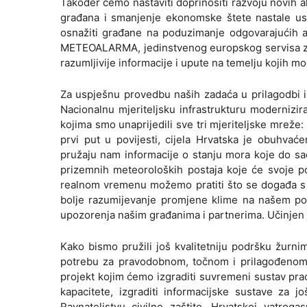
Također ćemo nastaviti doprinositi razvoju novih al
građana i smanjenje ekonomske štete nastale usl
osnažiti građane na poduzimanje odgovarajućih akc
METEOALARMA, jedinstvenog europskog servisa za
razumljivije informacije i upute na temelju kojih mog
Za uspješnu provedbu naših zadaća u prilagodbi i u
Nacionalnu mjeriteljsku infrastrukturu modernizi
kojima smo unaprijedili sve tri mjeriteljske mreže:
prvi put u povijesti, cijela Hrvatska je obuhva
pružaju nam informacije o stanju mora koje do sa
prizemnih meteoroloških postaja koje će svoje po
realnom vremenu možemo pratiti što se događa s
bolje razumijevanje promjene klime na našem podru
upozorenja našim građanima i partnerima. Učinjen je 
Kako bismo pružili još kvalitetniju podršku žurn
potrebu za pravodobnom, točnom i prilagođenom
projekt kojim ćemo izgraditi suvremeni sustav pra
kapacitete, izgraditi informacijske sustave za
Ravnateljstvu civilne zaštite, Hrvatskoj vatro