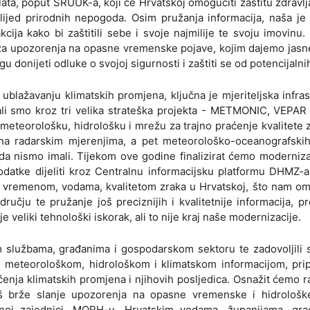
ata, poput SRUUK-a, koji će Hrvatskoj omogućiti zaštitu zdravlja
ijed prirodnih nepogoda. Osim pružanja informacija, naša je 
ija kako bi zaštitili sebe i svoje najmilije te svoju imovinu
 upozorenja na opasne vremenske pojave, kojim dajemo jasne
u donijeti odluke o svojoj sigurnosti i zaštiti se od potencijalnih
blažavanju klimatskih promjena, ključna je mjeriteljska infras
rali smo kroz tri velika strateška projekta - METMONIC, VEPAR
 meteorološku, hidrološku i mrežu za trajno praćenje kvalitete 
ćena radarskim mjerenjima, a pet meteorološko-oceanografskih
da nismo imali. Tijekom ove godine finalizirat ćemo moderniz
datke dijeliti kroz Centralnu informacijsku platformu DHMZ-
 vremenom, vodama, kvalitetom zraka u Hrvatskoj, što nam o
čju te pružanje još preciznijih i kvalitetnije informacija, p
veliki tehnološki iskorak, ali to nije kraj naše modernizacije.
im službama, građanima i gospodarskom sektoru te zadovoljili
 meteorološkom, hidrološkom i klimatskom informacijom, pr
ćenja klimatskih promjena i njihovih posljedica. Osnažit ćemo 
 još brže slanje upozorenja na opasne vremenske i hidrološk
gasnoj zajednici, MORH-u, Hrvatskim vodama, županijama, gr