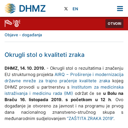
DHMZ
EN
OTVORI
Objave - događanja
Okrugli stol o kvaliteti zraka
DHMZ, 14. 10. 2019.
- Okrugli stol o rezultatima i značenju
EU strukturnog projekta
AIRQ − Proširenje i modernizacija
državne mreže za trajno praćenje kvalitete zraka
kojeg
DHMZ provodi u partnerstvu s
Institutom za medicinska
istraživanja i medicinu rada (IMI)
održat će se
u Bolu na
Braču 16. listopada 2019. s početkom u 12 h
. Ovo
događanje je otvoreno za javnost i na programu je prvog
dana nacionalnog znanstveno-stručnog skupa s
međunarodnim sudjelovanjem
“ZAŠTITA ZRAKA 2019“
.