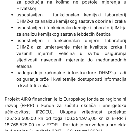
za područja na kojima ne postoje mjerenja u
Hrvatskoj
uspostavljen i funkcionalan kemijski laboratorij
DHMZ-a za analizu kemijskog sastava oborine i zraka
uspostavljen i funkcionalan kemijski laboratorij IMI-ja
za analizu kemijskog sastava lebdećih čestica
uspostavljen i funkcionalan umjerni laboratorij
DHMZ-a za umjeravanje mjerila kvalitete zraka i
vezanih mjernih veličina u svrhu osiguranja
sljedivosti navedenih mjerenja do međunarodnih
etalona
nadogradnja računalne infrastrukture DHMZ-a radi
osiguranja brže i kvalitetnije dostupnosti informacija
o kvaliteti zraka
Projekt AIRQ financiran je iz Europskog fonda za regionalni
razvoj (EFRR) i Fonda za zaštitu okoliša i energetsku
učinkovitost (FZOEU). Ukupna vrijednost projekta:
125.123.500,00 kn od toga 106.354.975,00 kn iz EFRR i
18.768.525,00 kn iz FZOEU. Razdoblje provođenja projekta