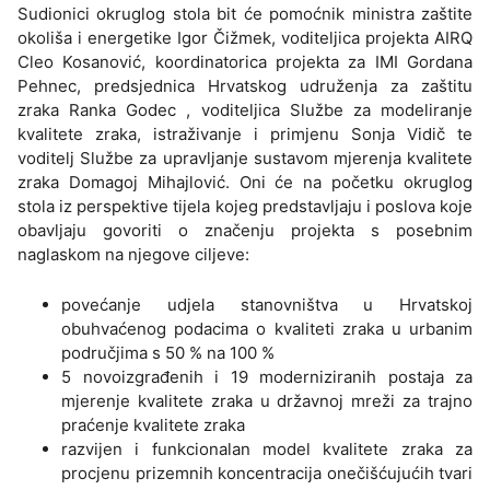
Sudionici okruglog stola bit će pomoćnik ministra zaštite
okoliša i energetike Igor Čižmek, voditeljica projekta AIRQ
Cleo Kosanović, koordinatorica projekta za IMI Gordana
Pehnec, predsjednica Hrvatskog udruženja za zaštitu
zraka Ranka Godec , voditeljica Službe za modeliranje
kvalitete zraka, istraživanje i primjenu Sonja Vidič te
voditelj Službe za upravljanje sustavom mjerenja kvalitete
zraka Domagoj Mihajlović. Oni će na početku okruglog
stola iz perspektive tijela kojeg predstavljaju i poslova koje
obavljaju govoriti o značenju projekta s posebnim
naglaskom na njegove ciljeve:
povećanje udjela stanovništva u Hrvatskoj
obuhvaćenog podacima o kvaliteti zraka u urbanim
područjima s 50 % na 100 %
5 novoizgrađenih i 19 moderniziranih postaja za
mjerenje kvalitete zraka u državnoj mreži za trajno
praćenje kvalitete zraka
razvijen i funkcionalan model kvalitete zraka za
procjenu prizemnih koncentracija onečišćujućih tvari