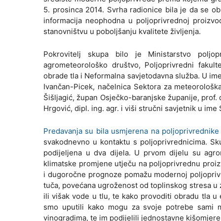
5. prosinca 2014. Svrha radionice bila je da se o
informacija neophodna u poljoprivrednoj proizvo
stanovništvu u poboljšanju kvalitete življenja.
Pokrovitelj skupa bilo je Ministarstvo poljo
agrometeorološko društvo, Poljoprivredni fakul
obrade tla i Neformalna savjetodavna služba. U im
Ivančan-Picek, načelnica Sektora za meteorološka i
Šišljagić, župan Osječko-baranjske županije, prof. 
Hrgović, dipl. ing. agr. i viši stručni savjetnik u i
Predavanja su bila usmjerena na poljoprivrednike
svakodnevno u kontaktu s poljoprivrednicima. Sku
podijeljena u dva dijela. U prvom dijelu su agr
klimatske promjene utječu na poljoprivrednu proi
i dugoročne prognoze pomažu modernoj poljopriv
tuča, povećana ugroženost od toplinskog stresa u zr
ili višak vode u tlu, te kako provoditi obradu tl
smo uputili kako mogu za svoje potrebe sami mje
vinogradima, te im podijelili jednostavne kišomjere