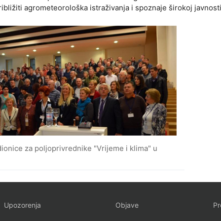
ibližiti agrometeorološka istraživanja i spoznaje širokoj javnosti
onice za poljoprivrednike "Vrijeme i klima" u
Upozorenja
Objave
Pr