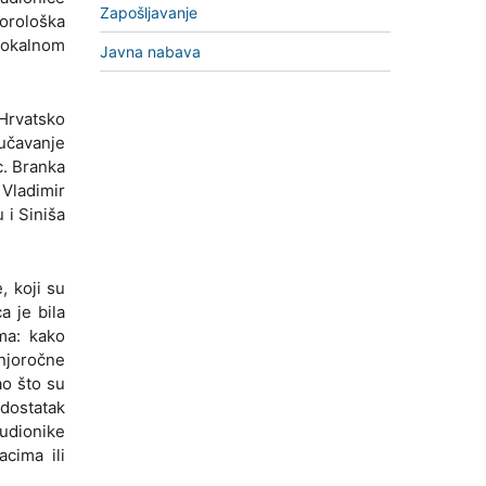
Zapošljavanje
eorološka
lokalnom
Javna nabava
Hrvatsko
učavanje
c. Branka
 Vladimir
 i Siniša
 koji su
a je bila
ma: kako
dnjoročne
o što su
edostatak
sudionike
cima ili