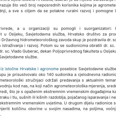
brazuje što veći broj neposrednih korisnika kojima je agromet
dnji, a sve s ciljem da se potakne ruralni razvoj i pomogne 
privrede, a u organizaciji su pomogli i suorganizatori: 
tet u Osijeku, Savjetodavna služba, Hrvatsko društvo za pro
e Državnog hidrometeorološkog zavoda skup je pozdravila dr. s
straživanja i razvoj. Potom su se sudionicima obratili dr. sc.
dr. sc. Vlado Guberac, dekan Poljoprivrednog fakulteta u Osijeku
me Savjetodavne službe.
 iz istočne Hrvatske i agronome
posebice Savjetodavne službe,
pu je prisustvovalo oko 140 sudionika a cjelodnevna radionic
ometeorološki stručnjaci održali predavanja s aktualnim tema
zvodnju kod nas, na koji način agrometeorološka mjerenja, sre
redi, što je s opaženim ekstremnim vremenskim događajima ka
aku i tlu, sušnih ili kišnih razdoblja, pojačanog isparavanja i n
a u ekstremnim vremenskim uvjetima. U drugom dijelu radionice 
riti količinu oborine u svojim nasadima, na poljima, voćnja
.