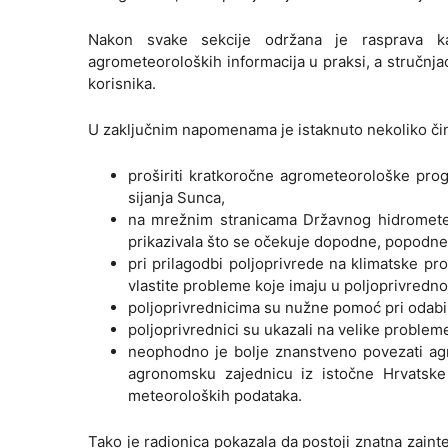
Nakon svake sekcije održana je rasprava kak
agrometeoroloških informacija u praksi, a stručnja
korisnika.
U zaključnim napomenama je istaknuto nekoliko čin
proširiti kratkoročne agrometeorološke pro
sijanja Sunca,
na mrežnim stranicama Državnog hidromete
prikazivala što se očekuje dopodne, popodne 
pri prilagodbi poljoprivrede na klimatske pro
vlastite probleme koje imaju u poljoprivredno
poljoprivrednicima su nužne pomoć pri odabir
poljoprivrednici su ukazali na velike problem
neophodno je bolje znanstveno povezati ag
agronomsku zajednicu iz istočne Hrvatske
meteoroloških podataka.
Tako je radionica pokazala da postoji znatna zain