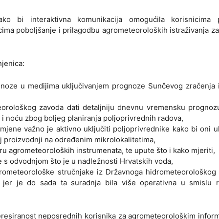
o bi interaktivna komunikacija omogućila korisnicima 
cima poboljšanje i prilagodbu agrometeoroloških istraživanja z
jenica:
gnoze u medijima uključivanjem prognoze Sunčevog zračenja i 
orološkog zavoda dati detaljniju dnevnu vremensku prognozu
i noću zbog boljeg planiranja poljoprivrednih radova,
mjene važno je aktivno uključiti poljoprivrednike kako bi oni u
j proizvodnji na određenim mikrolokalitetima,
u agrometeoroloških instrumenata, te upute što i kako mjeriti,
e s odvodnjom što je u nadležnosti Hrvatskih voda,
rometeorološke stručnjake iz Državnoga hidrometeorološkog 
 jer je do sada ta suradnja bila više operativna u smislu 
teresiranost neposrednih korisnika za agrometeorološkim infor