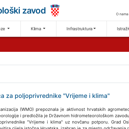
loški zavod
O nama
oze
Klima
Infrastruktura
Istraž
 za poljoprivrednike "Vrijeme i klima"
nizacija (WMO) prepoznala je aktivnost hrvatskih agrometeo
eteorologije i predložila je Državnom hidrometeorološkom zavo
oprivrednike "Vrijeme i klima" uz novčanu potporu. Grad Osi
tira cijela istočna Hrvatska, izabran je za mjesto održavanja 