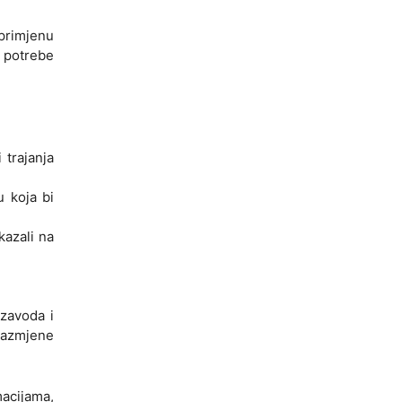
primjenu
a potrebe
trajanja
 koja bi
kazali na
zavoda i
razmjene
macijama,