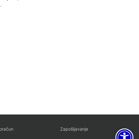
.
oračun
Zapošljavanje