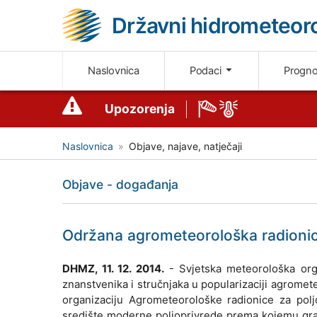
Državni hidrometeoro
Naslovnica
Podaci
Progn
Upozorenja
Naslovnica
Objave, najave, natječaji
Objave - događanja
Održana agrometeorološka radionica
DHMZ, 11. 12. 2014.
- Svjetska meteorološka orga
znanstvenika i stručnjaka u popularizaciji agrom
organizaciju Agrometeorološke radionice za polj
središte moderne poljoprivrede prema kojemu gravi