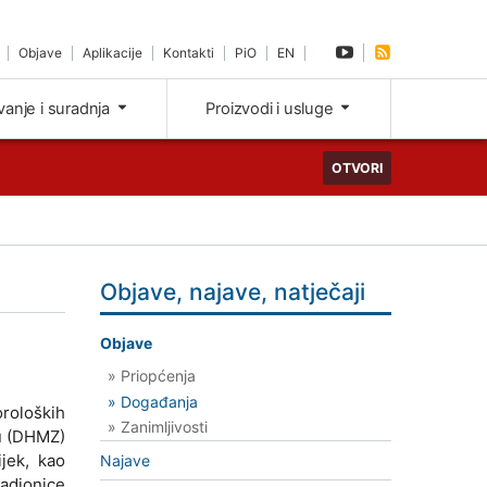
Objave
Aplikacije
Kontakti
PiO
EN
ivanje i suradnja
Proizvodi i usluge
OTVORI
Objave, najave, natječaji
Objave
» Priopćenja
» Događanja
roloških
» Zanimljivosti
du (DHMZ)
jek, kao
Najave
radionice