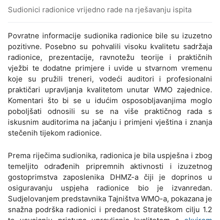
Sudionici radionice vrijedno rade na rješavanju ispita
Povratne informacije sudionika radionice bile su izuzetno
pozitivne. Posebno su pohvalili visoku kvalitetu sadržaja
radionice, prezentacije, ravnotežu teorije i praktičnih
vježbi te dodatne primjere i uvide u stvarnom vremenu
koje su pružili treneri, vodeći auditori i profesionalni
praktičari upravljanja kvalitetom unutar WMO zajednice.
Komentari što bi se u idućim osposobljavanjima moglo
poboljšati odnosili su se na više praktičnog rada s
iskusnim auditorima na jačanju i primjeni vještina i znanja
stečenih tijekom radionice.
Prema riječima sudionika, radionica je bila uspješna i zbog
temeljito odrađenih pripremnih aktivnosti i izuzetnog
gostoprimstva zaposlenika DHMZ-a čiji je doprinos u
osiguravanju uspjeha radionice bio je izvanredan.
Sudjelovanjem predstavnika Tajništva WMO-a, pokazana je
snažna podrška radionici i predanost Strateškom cilju 1.2