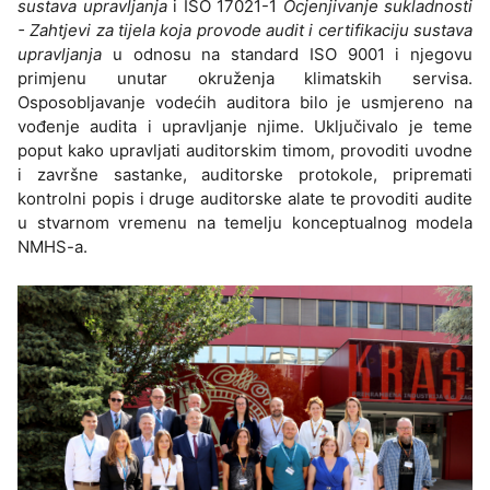
sustava upravljanja
i ISO 17021-1
Ocjenjivanje sukladnosti
- Zahtjevi za tijela koja provode audit i certifikaciju sustava
upravljanja
u odnosu na standard ISO 9001 i njegovu
primjenu unutar okruženja klimatskih servisa.
Osposobljavanje vodećih auditora bilo je usmjereno na
vođenje audita i upravljanje njime. Uključivalo je teme
poput kako upravljati auditorskim timom, provoditi uvodne
i završne sastanke, auditorske protokole, pripremati
kontrolni popis i druge auditorske alate te provoditi audite
u stvarnom vremenu na temelju konceptualnog modela
NMHS-a.