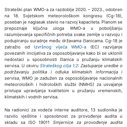
Strateški plan WMO-a za razdoblje 2020. – 2023., odobren
na 18. Svjetskom meteorološkom kongresu (Cg-18),
poseban je naglasak stavio na razvoj kapaciteta. Planom se
prepoznaje ključna uloga WMO-a u poboljšanju
razumijevanja specifičnih potreba svake zemlje u razvoju i
podupiranju suradnje među državama članicama. Cg-18 je
zatražio od
Izvršnog vijeća WMO-a
(EC) razvijanje
povezanih inicijativa za osposobljavanje kako bi se uklonili
nedostaci u sposobnosti članica u pružanju klimatskih
servisa. U okviru
Strateškog cilja 1.2
: Zastupanje uredbe o
podržavanju politika i odluka klimatskih informacija i
servisa
, WMO je zadužen za osposobljavanje nacionalnih
meteoroloških i hidroloških službi (NMHS) za usvajanje
pristupa upravljanja kvalitetom u pružanju vremenskih,
klimatskih i vodnih servisa.
Na radionici za vodeće interne auditore, 13 sudionika je
razvilo vještine i sposobnost za provođenje audita u
skladu sa ISO 19011
Smjernice za provođenje audita