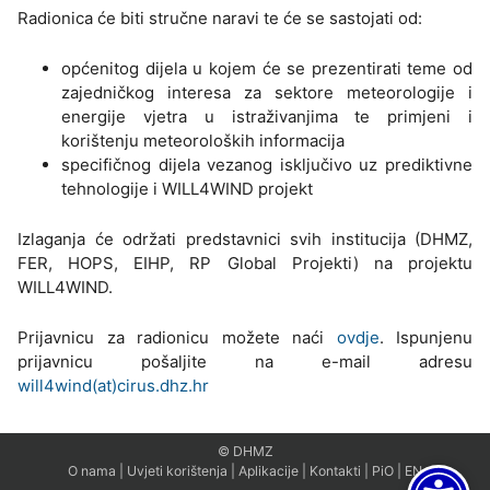
Radionica će biti stručne naravi te će se sastojati od:
općenitog dijela u kojem će se prezentirati teme od
zajedničkog interesa za sektore meteorologije i
energije vjetra u istraživanjima te primjeni i
korištenju meteoroloških informacija
specifičnog dijela vezanog isključivo uz prediktivne
tehnologije i WILL4WIND projekt
Izlaganja će održati predstavnici svih institucija (DHMZ,
FER, HOPS, EIHP, RP Global Projekti) na projektu
WILL4WIND.
Prijavnicu za radionicu možete naći
ovdje
. Ispunjenu
prijavnicu pošaljite na e-mail adresu
will4wind(at)cirus.dhz.hr
© DHMZ
O nama
|
Uvjeti korištenja
|
Aplikacije
|
Kontakti
|
PiO
|
EN