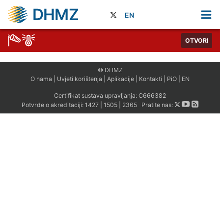
DHMZ
EN
OTVORI
© DHMZ
O nama
|
Uvjeti korištenja
|
Aplikacije
|
Kontakti
|
PiO
|
EN
Certifikat sustava upravljanja:
C666382
Potvrde o akreditaciji:
1427
|
1505
|
2365
Pratite nas: