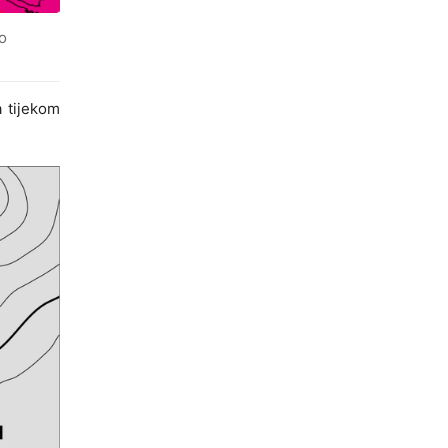
o
a tijekom