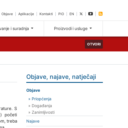
Objave
Aplikacije
Kontakti
PiO
EN
ivanje i suradnja
Proizvodi i usluge
OTVORI
Objave, najave, natječaji
Objave
» Priopćenja
» Događanja
rature. S
» Zanimljivosti
) početi
om, treba
Najave
ma.