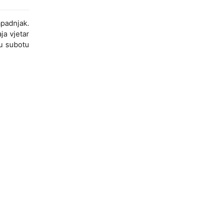
apadnjak.
a vjetar
 u subotu