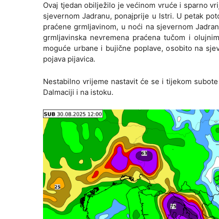
Ovaj tjedan obilježilo je većinom vruće i sparno v
sjevernom Jadranu, ponajprije u Istri. U petak po
praćene grmljavinom, u noći na sjevernom Jadranu
grmljavinska nevremena praćena tučom i olujnim 
moguće urbane i bujične poplave, osobito na sjev
pojava pijavica.
Nestabilno vrijeme nastavit će se i tijekom subo
Dalmaciji i na istoku.