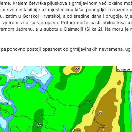
rijeme. Krajem četvrtka pljuskova s grmljavinom već lokalno mož
tom sve nestabilnije uz mjestimičnu kišu, ponegdje i izražene 
, zatim u Gorskoj Hrvatskoj, a od sredine dana i drugdje. Mj
vjetrom vrlo su vjerojatna. Pritom može pasti obilna kiša uz
ernom Jadranu, a u subotu u Dalmaciji (Slika 2). Na moru je
te pa ponovno postoji opasnost od grmljavinskih nevremena, u