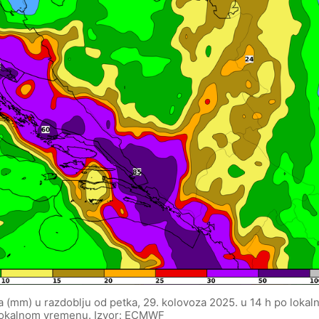
a (mm) u razdoblju od petka, 29. kolovoza 2025. u 14 h po loka
 lokalnom vremenu. Izvor: ECMWF