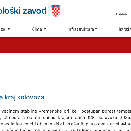
loški zavod
O nama
oze
Klima
Infrastruktura
Istraž
 kraj kolovoza
u većinom stabilne vremenske prilike i postupan porast tempe
a, atmosfera će se danas krajem dana (28. kolovoza 2025.
, mjestimice će biti obilnije kiše i izraženih pljuskova s grmljavin
e praćeno tučom, olujnim vjetrom, na Jadranu moguće i pijavica