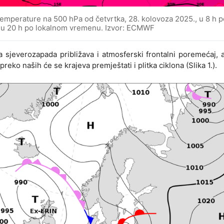
 temperature na 500 hPa od četvrtka, 28. kolovoza 2025., u 8 h p
, u 20 h po lokalnom vremenu. Izvor: ECMWF
 sjeverozapada približava i atmosferski frontalni poremećaj, 
eko naših će se krajeva premještati i plitka ciklona (Slika 1.).