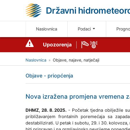
Državni hidrometeoro
Naslovnica
Podaci
Progn
Upozorenja
Naslovnica
Objave, najave, natječaji
Objave - priopćenja
Nova izražena promjena vremena za
DHMZ, 28. 8. 2025.
- Početak tjedna obilježile s
približavanjem frontalnih poremećaja sa zapad
destabilizirati. U petak i subotu, 29. i 30. kolovoza
biti pripravan i na grmljavinsko nevrijeme ponegdj