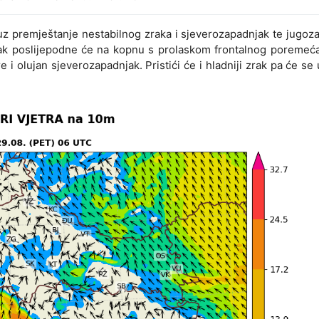
, uz premještanje nestabilnog zraka i sjeverozapadnjak te jugoz
k poslijepodne će na kopnu s prolaskom frontalnog poremećaj
 i olujan sjeverozapadnjak. Pristići će i hladniji zrak pa će se