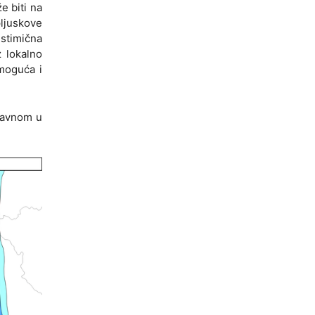
e biti na
pljuskove
estimična
 lokalno
 moguća i
glavnom u