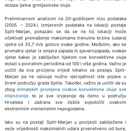
dolaze ljetne grmljavinske oluje.
Preliminarnom analizom na 20-godišnjem nizu podataka
(2005. – 2024.) izmjerenih podataka na lokaciji postaje
Split-Marjan, pokazalo se da se na toj lokaciji može
očekivati premašenje maksimalne trenutne brzine (udara)
vjetra od 35,7 m/s gotovo svake godine. Međutim, ako se
promatra vjetar iz smjera zapada ili sjeverozapada, ovakav
vjetar kakav je zabilježen tijekom ove konvektivne oluje
dolazi s povratnim periodima od 100 i više godina. Važno je
uočiti da ova procjena vrijedi lokalno za postaju Split-
Marjan pa ne opisuje nužno vjerojatnost iste pojave u
širem području grada Splita. Također, važno je uočiti da su
zbog
klimatskih promjena ovakve konvektivne oluje sve
intenzivnije
te je sve izvjesnije da ćemo u području
Hrvatske i Jadrana sve češće svjedočiti ovakvim
ekstremnim vremenskim nepogodama.
Iako su na postaji Split-Marjan u povijesti zabilježene i
veće vrijednosti maksimalnih udara prvenstveno od bure,