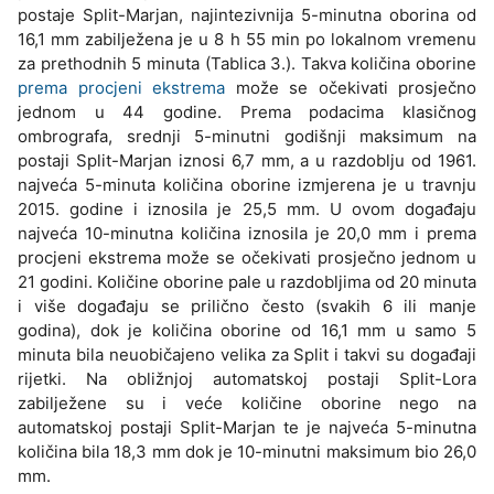
postaje Split-Marjan, najintezivnija 5-minutna oborina od
16,1 mm zabilježena je u 8 h 55 min po lokalnom vremenu
za prethodnih 5 minuta (Tablica 3.). Takva količina oborine
prema procjeni ekstrema
može se očekivati prosječno
jednom u 44 godine. Prema podacima klasičnog
ombrografa, srednji 5-minutni godišnji maksimum na
postaji Split-Marjan iznosi 6,7 mm, a u razdoblju od 1961.
najveća 5-minuta količina oborine izmjerena je u travnju
2015. godine i iznosila je 25,5 mm. U ovom događaju
najveća 10-minutna količina iznosila je 20,0 mm i prema
procjeni ekstrema može se očekivati prosječno jednom u
21 godini. Količine oborine pale u razdobljima od 20 minuta
i više događaju se prilično često (svakih 6 ili manje
godina), dok je količina oborine od 16,1 mm u samo 5
minuta bila neuobičajeno velika za Split i takvi su događaji
rijetki. Na obližnjoj automatskoj postaji Split-Lora
zabilježene su i veće količine oborine nego na
automatskoj postaji Split-Marjan te je najveća 5-minutna
količina bila 18,3 mm dok je 10-minutni maksimum bio 26,0
mm.