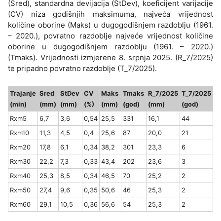
(Sred), standardna devijacija (StDev), koeficijent varijacije
(CV) niza godišnjih maksimuma, najveća vrijednost
količine oborine (Maks) u dugogodišnjem razdoblju (1961.
– 2020.), povratno razdoblje najveće vrijednost količine
oborine u dugogodišnjem razdoblju (1961. – 2020.)
(Tmaks). Vrijednosti izmjerene 8. srpnja 2025. (R_7/2025)
te pripadno povratno razdoblje (T_7/2025).
Trajanje
Sred
StDev
CV
Maks
Tmaks
R_7/2025
T_7/2025
(min)
(mm)
(mm)
(%)
(mm)
(god)
(mm)
(god)
Rxm5
6,7
3,6
0,54
25,5
331
16,1
44
Rxm10
11,3
4,5
0,4
25,6
87
20,0
21
Rxm20
17,8
6,1
0,34
38,2
301
23,3
6
Rxm30
22,2
7,3
0,33
43,4
202
23,6
3
Rxm40
25,3
8,5
0,34
46,5
70
25,2
2
Rxm50
27,4
9,6
0,35
50,6
46
25,3
2
Rxm60
29,1
10,5
0,36
56,6
54
25,3
2