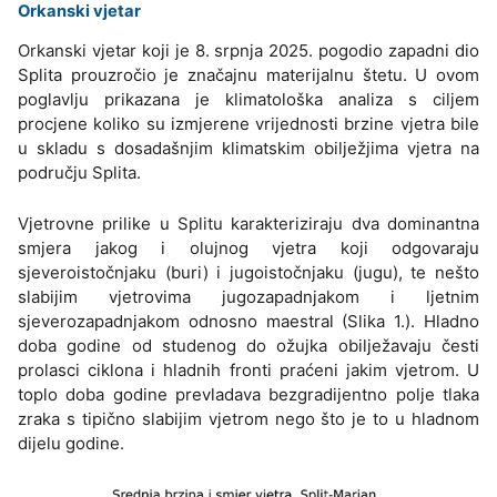
Orkanski vjetar
Orkanski vjetar koji je 8. srpnja 2025. pogodio zapadni dio
Splita prouzročio je značajnu materijalnu štetu. U ovom
poglavlju prikazana je klimatološka analiza s ciljem
procjene koliko su izmjerene vrijednosti brzine vjetra bile
u skladu s dosadašnjim klimatskim obilježjima vjetra na
području Splita.
Vjetrovne prilike u Splitu karakteriziraju dva dominantna
smjera jakog i olujnog vjetra koji odgovaraju
sjeveroistočnjaku (buri) i jugoistočnjaku (jugu), te nešto
slabijim vjetrovima jugozapadnjakom i ljetnim
sjeverozapadnjakom odnosno maestral (Slika 1.). Hladno
doba godine od studenog do ožujka obilježavaju česti
prolasci ciklona i hladnih fronti praćeni jakim vjetrom. U
toplo doba godine prevladava bezgradijentno polje tlaka
zraka s tipično slabijim vjetrom nego što je to u hladnom
dijelu godine.