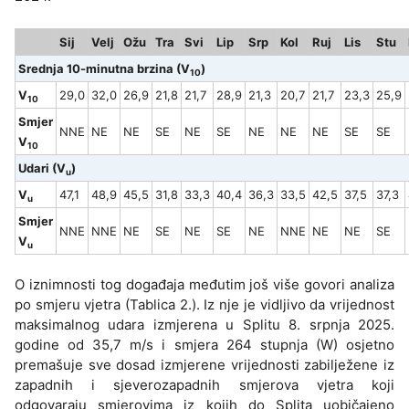
Sij
Velj
Ožu
Tra
Svi
Lip
Srp
Kol
Ruj
Lis
Stu
Srednja 10-minutna brzina (V
)
10
V
29,0
32,0
26,9
21,8
21,7
28,9
21,3
20,7
21,7
23,3
25,9
10
Smjer
NNE
NE
NE
SE
NE
SE
NE
NE
NE
SE
SE
V
10
Udari (V
)
u
V
47,1
48,9
45,5
31,8
33,3
40,4
36,3
33,5
42,5
37,5
37,3
u
Smjer
NNE
NNE
NE
SE
NE
SE
NE
NNE
NE
NE
SE
V
u
O iznimnosti tog događaja međutim još više govori analiza
po smjeru vjetra (Tablica 2.). Iz nje je vidljivo da vrijednost
maksimalnog udara izmjerena u Splitu 8. srpnja 2025.
godine od 35,7 m/s i smjera 264 stupnja (W) osjetno
premašuje sve dosad izmjerene vrijednosti zabilježene iz
zapadnih i sjeverozapadnih smjerova vjetra koji
odgovaraju smjerovima iz kojih do Splita uobičajeno