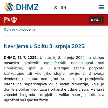
DHMZ
EN
OTVORI
Objave - priopćenja
Nevrijeme u Splitu 8. srpnja 2025.
DHMZ, 11. 7. 2025.
U utorak, 8. srpnja 2025., u sklopu
nastavka
izraženih atmosferskih nestabilnosti nad
Hrvatskom
, Split je u jutarnjim satima pogodilo
kratkotrajno, ali vrlo jako olujno nevrijeme. U svega
dvadesetak minuta nad grad se s mora premjestila
intenzivna superćelijska oluja malih dimenzija, koja je
donijela obilnu kišu, tuču i orkanske udare vjetra. Marjan i
zapadni dio grada pretrpjeli su veliku materijalnu štetu, a
ugroženi su i ljudski životi.