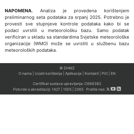
NAPOMENA.
Analiza je provedena korištenjem
preliminarnog seta podataka za srpanj 2025. Potrebno je
provesti sve stupnjeve kontrole podataka kako bi se
podaci uvrstili u meteorološku bazu. Samo podatak
verificiran u skladu sa standardima Svjetske meteorološke
organizacije (WMO) može se uvrstiti u službenu bazu
meteoroloških podataka.
© DHMZ
O nama
|
Uvjeti korištenja
|
Aplikacije
|
Kontakti
|
PiO
|
EN
Certifikat sustava upravljanja:
C666382
Potvrde o akreditaciji:
1427
|
1505
|
2365
Pratite nas: