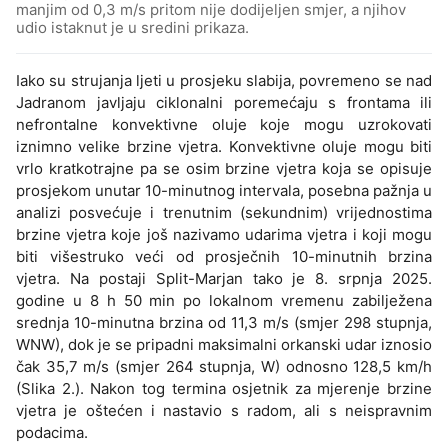
manjim od 0,3 m/s pritom nije dodijeljen smjer, a njihov
udio istaknut je u sredini prikaza.
Iako su strujanja ljeti u prosjeku slabija, povremeno se nad
Jadranom javljaju ciklonalni poremećaju s frontama ili
nefrontalne konvektivne oluje koje mogu uzrokovati
iznimno velike brzine vjetra. Konvektivne oluje mogu biti
vrlo kratkotrajne pa se osim brzine vjetra koja se opisuje
prosjekom unutar 10-minutnog intervala, posebna pažnja u
analizi posvećuje i trenutnim (sekundnim) vrijednostima
brzine vjetra koje još nazivamo udarima vjetra i koji mogu
biti višestruko veći od prosječnih 10-minutnih brzina
vjetra. Na postaji Split-Marjan tako je 8. srpnja 2025.
godine u 8 h 50 min po lokalnom vremenu zabilježena
srednja 10-minutna brzina od 11,3 m/s (smjer 298 stupnja,
WNW), dok je se pripadni maksimalni orkanski udar iznosio
čak 35,7 m/s (smjer 264 stupnja, W) odnosno 128,5 km/h
(Slika 2.). Nakon tog termina osjetnik za mjerenje brzine
vjetra je oštećen i nastavio s radom, ali s neispravnim
podacima.