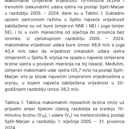
Maksimalne izmjerene vrijednosti 10-minutne brzine i
trenutnih (sekundnih) udara vjetra na postaji Split-Marjan
u razdoblju 2005. – 2024. dane su u Tablici 1. Sukladno
općem vjetrovnom režimu u Splitu najveće vrijednosti
zabilježene su od bure (smjerovi NNE i NE) i juga (smjer
SE), i to u svim mjesecima od siječnja do prosinca bez
iznimke. U cjelokupnom razdoblju 2005. – 2024.
maksimalna vrijednost udara bure iznosi 48,9 m/s a juga
40,4 m/s tako da vrijednost orkanskih udara vjetra
izmjerenih u Splitu 8. srpnja ne spada u najveće izmjerene
brzine vjetra u povijesti mjerenja na toj lokaciji. Međutim,
izmjeren maksimalni udar vjetra (35,7 m/s) na postaji Split-
Marjan vrlo je blizak najvećim izmjerenim vrijednostima u
srpnju, u kojem najveća zabilježena vrijednost u 20-
godišnjem razdoblju iznosi 36,3 m/s.
Tablica 1. Tablica maksimalnih mjesečnih brzina (m/s) uz
pripadni smjer tijekom cijelog razdoblja za srednju 10-
minutnu brzinu (V
), i udare (V
) na meteorološkoj postaji
10
u
Split-Marjan u razdoblju 1. siječnja 2005. – 31. prosinca
2024.