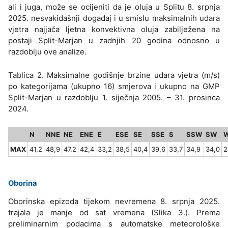
ali i juga, može se ocijeniti da je oluja u Splitu 8. srpnja
2025. nesvakidašnji događaj i u smislu maksimalnih udara
vjetra najjača ljetna konvektivna oluja zabilježena na
postaji Split-Marjan u zadnjih 20 godina odnosno u
razdoblju ove analize.
Tablica 2. Maksimalne godišnje brzine udara vjetra (m/s)
po kategorijama (ukupno 16) smjerova i ukupno na GMP
Split-Marjan u razdoblju 1. siječnja 2005. – 31. prosinca
2024.
N
NNE
NE
ENE
E
ESE
SE
SSE
S
SSW
SW
MAX
41,2
48,9
47,2
42,4
33,2
38,5
40,4
39,6
33,7
34,9
34,0
2
Oborina
Oborinska epizoda tijekom nevremena 8. srpnja 2025.
trajala je manje od sat vremena (Slika 3.). Prema
preliminarnim podacima s automatske meteorološke