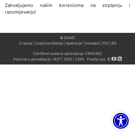
Zahvaljujemo našim korisnicima na strpljenju i
razumijevanju!
© DHMZ
O nama
|
Uvjeti korištenja
|
Aplikacije
|
Kontakti
|
PiO
|
EN
Certifikat sustava upravljanja:
C666382
Potvrde o akreditaciji:
1427
|
1505
|
2365
Pratite nas: