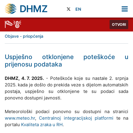
DHMZ
EN
OTVORI
Objave - priopćenja
Uspješno otklonjene poteškoće u
prijenosu podataka
DHMZ, 4. 7. 2025.
- Poteškoće koje su nastale 2. srpnja
2025. kada je došlo do prekida veze s dijelom automatskih
postaja, uspješno su otklonjene te su podaci sada
ponovno dostupni javnosti.
Meteorološki podaci ponovno su dostupni na stranici
www.meteo.hr
,
Centralnoj integracijskoj platformi
te na
portalu
Kvaliteta zraka u RH
.