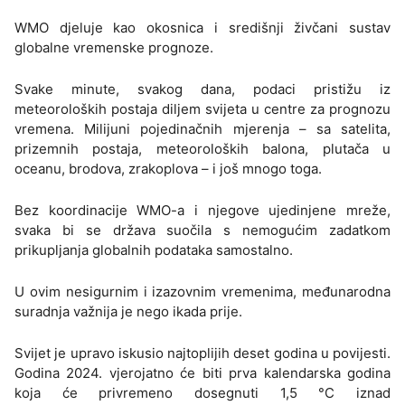
WMO djeluje kao okosnica i središnji živčani sustav
globalne vremenske prognoze.
Svake minute, svakog dana, podaci pristižu iz
meteoroloških postaja diljem svijeta u centre za prognozu
vremena. Milijuni pojedinačnih mjerenja – sa satelita,
prizemnih postaja, meteoroloških balona, plutača u
oceanu, brodova, zrakoplova – i još mnogo toga.
Bez koordinacije WMO-a i njegove ujedinjene mreže,
svaka bi se država suočila s nemogućim zadatkom
prikupljanja globalnih podataka samostalno.
U ovim nesigurnim i izazovnim vremenima, međunarodna
suradnja važnija je nego ikada prije.
Svijet je upravo iskusio najtoplijih deset godina u povijesti.
Godina 2024. vjerojatno će biti prva kalendarska godina
koja će privremeno dosegnuti 1,5 °C iznad