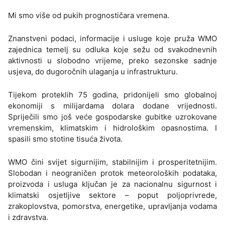
Mi smo više od pukih prognostičara vremena.
Znanstveni podaci, informacije i usluge koje pruža WMO
zajednica temelj su odluka koje sežu od svakodnevnih
aktivnosti u slobodno vrijeme, preko sezonske sadnje
usjeva, do dugoročnih ulaganja u infrastrukturu.
Tijekom proteklih 75 godina, pridonijeli smo globalnoj
ekonomiji s milijardama dolara dodane vrijednosti.
Spriječili smo još veće gospodarske gubitke uzrokovane
vremenskim, klimatskim i hidrološkim opasnostima. I
spasili smo stotine tisuća života.
WMO čini svijet sigurnijim, stabilnijim i prosperitetnijim.
Slobodan i neograničen protok meteoroloških podataka,
proizvoda i usluga ključan je za nacionalnu sigurnost i
klimatski osjetljive sektore – poput poljoprivrede,
zrakoplovstva, pomorstva, energetike, upravljanja vodama
i zdravstva.