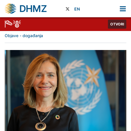
DHMZ
EN
OTVORI
Objave - događanja