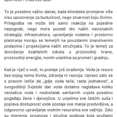
To je posebno važno danas, kada klimatske promjene više
nisu upozorenje za budućnost, nego stvarnost koju živimo.
Prilagodba ne može biti samo reakcija na pojedine
nepogode, nego mora postati dio naših nacionalnih
strategija. Infrastruktura, upravljanje vodama i prostorno
planiranje moraju se temeljiti na pouzdanim znanstvenim
podacima i projekcijama naših stručnjaka. To je temelj za
donošenje kvalitetnih odluka u proizvodnji hrane,
proizvodnji energije, novim uvjetima za promet i gradnju.
Kad je riječ o vodi, to postaje još izraženije. Voda je resurs
bez kojeg nema života, zdravlja ni razvoja. Upravo zato se
s pravom ističe da „gdje voda teče, raste jednakost“, a
ovogodišnji Svjetski dan voda dodatno naglašava koliko
nestašica vode i nedostatak sanitarnih uvjeta posebno
pogađaju žene i djevojčice. U uvjetima sve češćih suša i
poplava dostupnost vode postaje sve manje predvidljiva, a
odgovorno upravljanje vodnim resursima sve važnije. Zato
su mjerenja, prognoze i stručne podloge koje pružamo