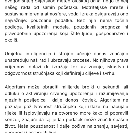
ovogodišnjeg Svjetskog meteorološkog dana, nego temelj
našeg rada od samih početaka. Motriteljske mreže i
sustavna mjerenja atmosfere, voda i zraka osiguravaju ono
najvažnije: pouzdane podatke. Bez njih nema točnih
podloga, kvalitetnih modela, pouzdanih prognoza ni
pravodobnih upozorenja koja štite ljude, gospodarstvo i
okoliš.
Umjetna inteligencija i strojno učenje danas značajno
unapređuju naš rad i ubrzavaju procese. No njihova prava
vrijednost dolazi do izražaja tek uz znanje, iskustvo i
odgovornost stručnjaka koji definiraju ciljeve i svrhu.
Algoritam može obraditi milijarde brojki u sekundi, ali
odluku o aktiviranju crvenog upozorenja i razumijevanje
njezinih posljedica i dalje donosi čovjek. Algoritam ne
poznaje požrtvovnost stručnjaka koji izlaze na nabujale
rijeke ili isplovljavaju na otvoreno more kako bi popravili
senzor, znajući da taj jedan podatak može značiti spašen
život. Naša pouzdanost i dalje počiva na znanju, savjesti,
upornosti i hrabrosti ljudi.