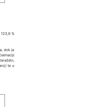
 123,9 %
a, dok je
Dalmaciji
Varaždin,
enj) te u