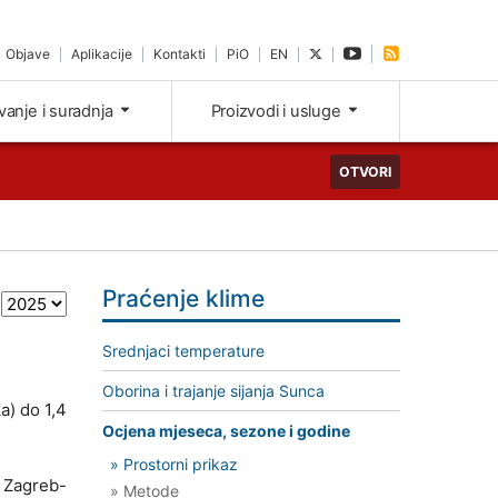
Objave
Aplikacije
Kontakti
PiO
EN
ivanje i suradnja
Proizvodi i usluge
OTVORI
Praćenje klime
Srednjaci temperature
Oborina i trajanje sijanja Sunca
a) do 1,4
Ocjena mjeseca, sezone i godine
» Prostorni prikaz
, Zagreb-
» Metode