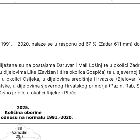
 1991. – 2020. nalaze se u rasponu od 67 % (Zadar 611 mm) do
ilježene su na postajama Daruvar i Mali Lošinj te u okolici Zadr
 dijelovima Like (Zavižan i šira okolica Gospića) te u sjevernoj 
u okolici Osijeka, u dijelovima središnje Hrvatske (Bjelovar, 
tske, u dijelovima sjevernog Hrvatskog primorja (Pazin, Rab, S
šno je bilo u okolici Rijeke i Ploča.