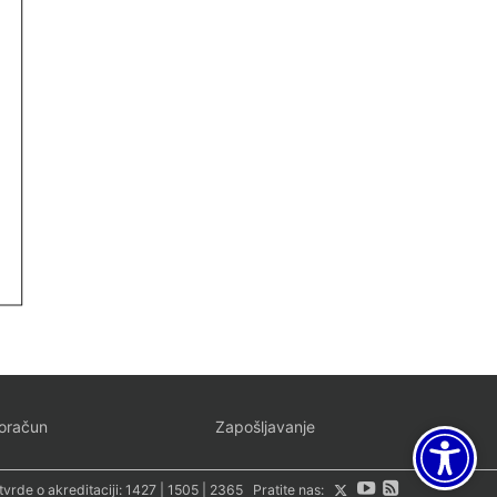
oračun
Zapošljavanje
tvrde o akreditaciji:
1427
|
1505
|
2365
Pratite nas: