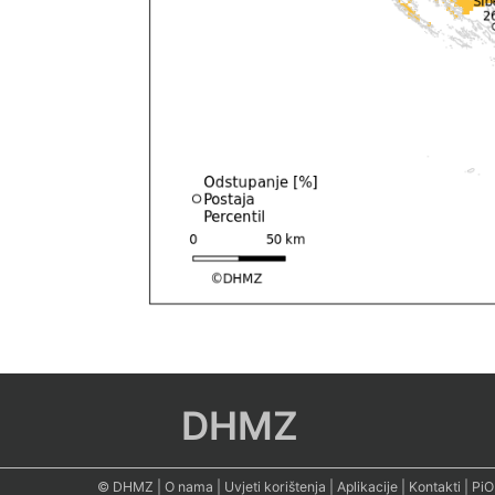
DHMZ
© DHMZ
|
O nama
|
Uvjeti korištenja
|
Aplikacije
|
Kontakti
|
PiO