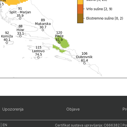
Upozorenja
Objave
Pr
|
EN
Certifikat sustava upravljanja:
C666382
| Po