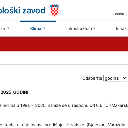
loški zavod
O nama
oze
Klima
Infrastruktura
Istraž
Odaberite
025. GODINI
 normalu 1991. – 2020. nalaze se u rasponu od 0,6 °C (Makarsk
e topla u dijelovima središnje Hrvatske (Bjelovar, Varaždin