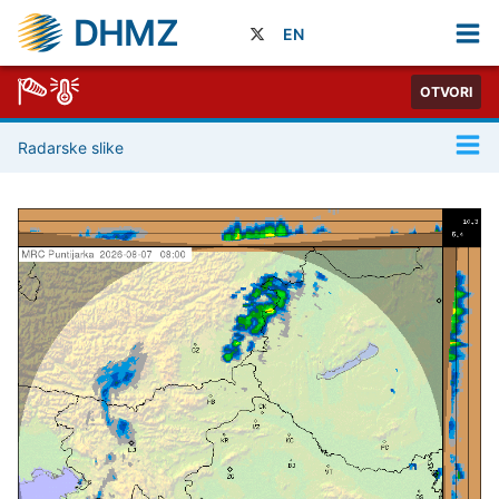
DHMZ
EN
OTVORI
Radarske slike