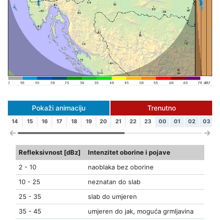
Pokaži animaciju
Trenutno
14
15
16
17
18
19
20
21
22
23
00
01
02
03
Refleksivnost [dBz]
Intenzitet oborine i pojave
2 - 10
naoblaka bez oborine
10 - 25
neznatan do slab
25 - 35
slab do umjeren
35 - 45
umjeren do jak, moguća grmljavina