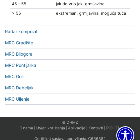
45 - 55
jak do vrlo jak, grmljavina
> 55
ekstreman, grmljavina, moguća tuča
Radar kompozit
MRC Gradište
MRC Bilogora
MRC Puntijarka
MRC Goli
MRC Debeljak
MRC Uljenje
© DHMZ
O nama
|
Uvjeti korištenja
|
Aplikacije
|
Kontakti
|
PiO
|
EN
Certifikat sustava upravljanja:
C666382