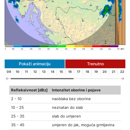
Pokaži animaciju
Trenutno
09
10
11
12
13
14
15
16
17
18
19
20
21
22
Refleksivnost [dBz]
Intenzitet oborine i pojave
2 - 10
naoblaka bez oborine
10 - 25
neznatan do slab
25 - 35
slab do umjeren
35 - 45
umjeren do jak, moguća grmljavina