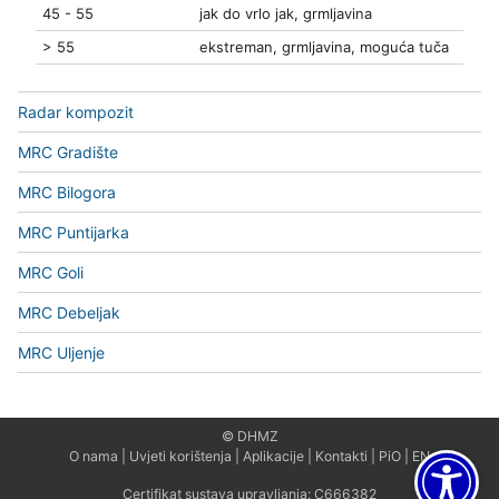
45 - 55
jak do vrlo jak, grmljavina
> 55
ekstreman, grmljavina, moguća tuča
Radar kompozit
MRC Gradište
MRC Bilogora
MRC Puntijarka
MRC Goli
MRC Debeljak
MRC Uljenje
© DHMZ
O nama
|
Uvjeti korištenja
|
Aplikacije
|
Kontakti
|
PiO
|
EN
Certifikat sustava upravljanja:
C666382