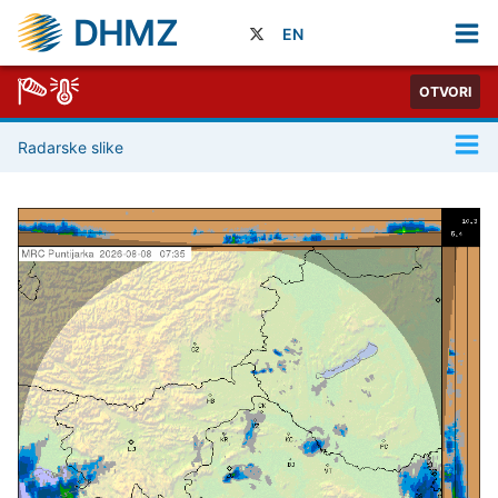
DHMZ
EN
OTVORI
Radarske slike