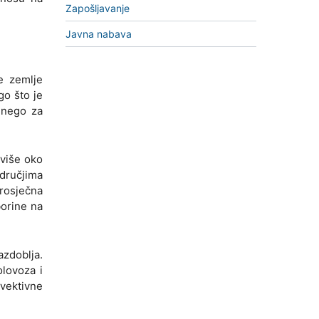
Zapošljavanje
Javna nabava
e zemlje
go što je
 nego za
jviše oko
dručjima
rosječna
borine na
azdoblja.
olovoza i
nvektivne