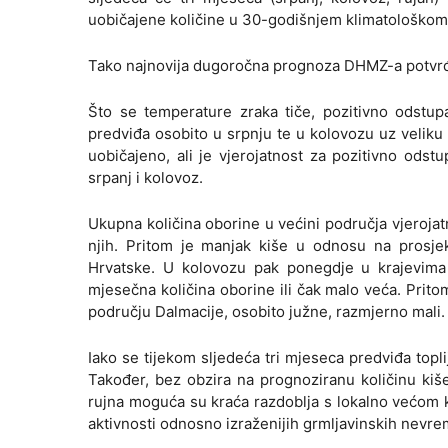
uobičajene količine u 30-godišnjem klimatološkom r
Tako najnovija dugoročna prognoza DHMZ-a potvrđu
Što se temperature zraka tiče, pozitivno odstup
predviđa osobito u srpnju te u kolovozu uz veliku v
uobičajeno, ali je vjerojatnost za pozitivno od
srpanj i kolovoz.
Ukupna količina oborine u većini područja vjerojatn
njih. Pritom je manjak kiše u odnosu na prosje
Hrvatske. U kolovozu pak ponegdje u krajevima
mjesečna količina oborine ili čak malo veća. Prito
području Dalmacije, osobito južne, razmjerno mali.
Iako se tijekom sljedeća tri mjeseca predviđa topli
Također, bez obzira na prognoziranu količinu kiš
rujna moguća su kraća razdoblja s lokalno većom k
aktivnosti odnosno izraženijih grmljavinskih nevre