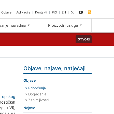
Objave
Aplikacije
Kontakti
PiO
EN
ivanje i suradnja
Proizvodi i usluge
OTVORI
Objave, najave, natječaji
Objave
» Priopćenja
» Događanja
uropskog
» Zanimljivosti
nostičkih
giju VI),
Najave
dnosu na