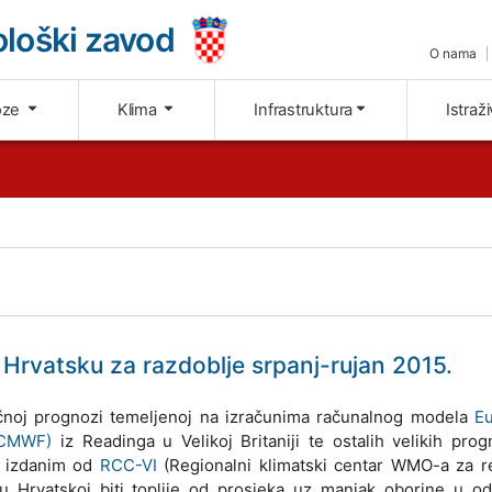
loški zavod
O nama
oze
Klima
Infrastruktura
Istraž
rvatsku za razdoblje srpanj-rujan 2015.
noj prognozi temeljenoj na izračunima računalnog modela
E
ECMWF)
iz Readinga u Velikoj Britaniji te ostalih velikih prog
a izdanim od
RCC-VI
(Regionalni klimatski centar WMO-a za re
) u Hrvatskoj biti toplije od prosjeka uz manjak oborine u o