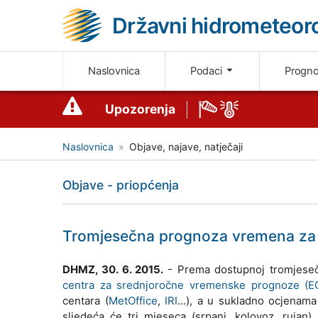
Državni hidrometeoro
Naslovnica
Podaci
Progn
Upozorenja
Naslovnica
Objave, najave, natječaji
Objave - priopćenja
Tromjesečna prognoza vremena za H
DHMZ, 30. 6. 2015.
- Prema dostupnoj tromjeseč
centra za srednjoročne vremenske prognoze (
centara (
MetOffice
,
IRI
...), a u sukladno ocjenam
sljedeća će tri mjeseca (srpanj, kolovoz, rujan