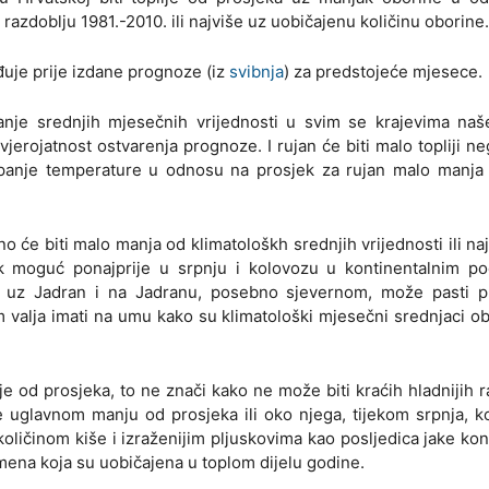
azdoblju 1981.-2010. ili najviše uz uobičajenu količinu oborine.
je prije izdane prognoze (iz
svibnja
) za predstojeće mjesece.
anje srednjih mjesečnih vrijednosti u svim se krajevima naš
jerojatnost ostvarenja prognoze. I rujan će biti malo topliji ne
stupanje temperature u odnosu na prosjek za rujan malo manja
o će biti malo manja od klimatološkh srednjih vrijednosti ili na
k moguć ponajprije u srpnju i kolovozu u kontinentalnim po
 uz Jadran i na Jadranu, posebno sjevernom, može pasti p
m valja imati na umu kako su klimatološki mjesečni srednjaci o
je od prosjeka, to ne znači kako ne može biti kraćih hladnijih r
e uglavnom manju od prosjeka ili oko njega, tijekom srpnja, k
oličinom kiše i izraženijim pljuskovima kao posljedica jake ko
mena koja su uobičajena u toplom dijelu godine.