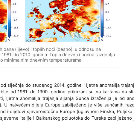
h dana (lijevo) i toplih noći (desno), u odnosu na
d 1981. do 2010. godina. Topla dnevna i noćna razdoblja
no minimalnim dnevnim temperaturama.
od siječnja do studenog 2014. godine i ljetna anomalija trajanj
lje od 1961. do 1990. godine prikazani su na kartama na sli
eti, ljetna anomalija trajanja sijanja Sunca izraženija je od an
o). U najvećem dijelu Europe zabilježeno je više sunčanih raz
d i dijelovi sjeveroistočne Europe (uglavnom Finska, Poljska i
jeverne Italije i Balkanskog poluotoka do Turske zabilježeno