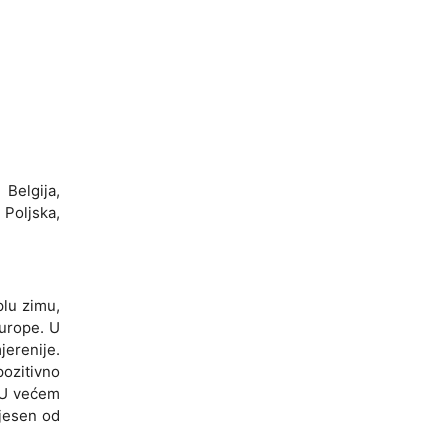
 Belgija,
Poljska,
plu zimu,
Europe. U
jerenije.
pozitivno
. U većem
 jesen od