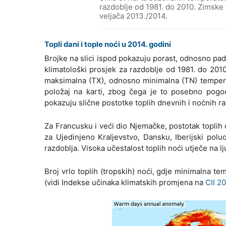
razdoblje od 1981. do 2010. Zimske
veljača 2013./2014.
Topli dani i tople noći u 2014. godini
Brojke na slici ispod pokazuju porast, odnosno pad
klimatološki prosjek za razdoblje od 1981. do 20
maksimalna (TX), odnosno minimalna (TN) temperatu
položaj na karti, zbog čega je to posebno pogod
pokazuju slične postotke toplih dnevnih i noćnih ra
Za Francusku i veći dio Njemačke, postotak toplih 
za Ujedinjeno Kraljevstvo, Dansku, Iberijski polu
razdoblja. Visoka učestalost toplih noći utječe na l
Broj vrlo toplih (tropskih) noći, gdje minimalna 
(vidi Indekse učinaka klimatskih promjena na
CII 2