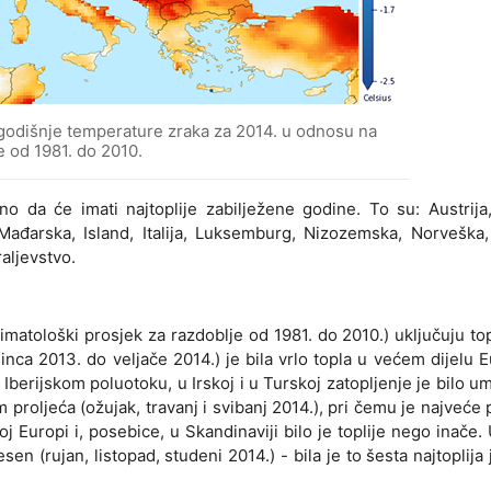
 godišnje temperature zraka za 2014. u odnosu na
e od 1981. do 2010.
o da će imati najtoplije zabilježene godine. To su: Austrija,
ađarska, Island, Italija, Luksemburg, Nizozemska, Norveška, 
aljevstvo.
atološki prosjek za razdoblje od 1981. do 2010.) uključuju to
inca 2013. do veljače 2014.) je bila vrlo topla u većem dijelu 
a Iberijskom poluotoku, u Irskoj i u Turskoj zatopljenje je bilo um
 proljeća (ožujak, travanj i svibanj 2014.), pri čemu je najveće 
j Europi i, posebice, u Skandinaviji bilo je toplije nego inače
sen (rujan, listopad, studeni 2014.) - bila je to šesta najtoplija