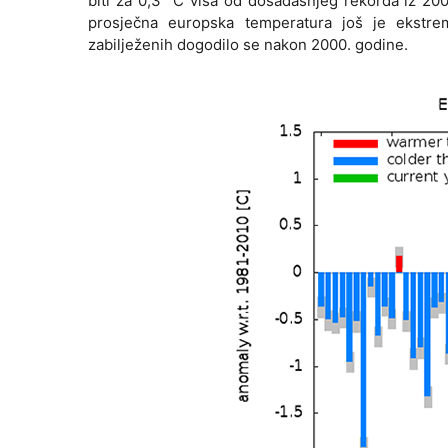
biti za 0,3 °C viša od dosadašnjeg rekorda iz 20
prosječna europska temperatura još je ekstrem
zabilježenih dogodilo se nakon 2000. godine.