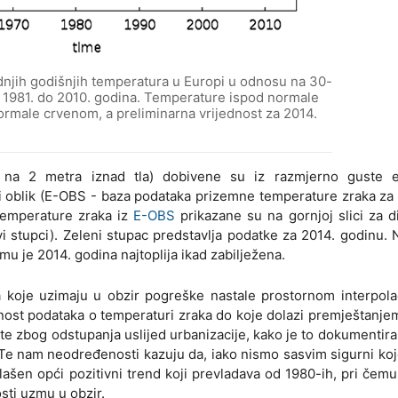
ednjih godišnjih temperatura u Europi u odnosu na 30-
d 1981. do 2010. godina. Temperature ispod normale
rmale crvenom, a preliminarna vrijednost za 2014.
 na 2 metra iznad tla) dobivene su iz razmjerno guste 
 oblik (E-OBS - baza podataka prizemne temperature zraka za
temperature zraka iz
E-OBS
prikazane su na gornjoj slici za 
i stupci). Zeleni stupac predstavlja podatke za 2014. godinu. N
mu je 2014. godina najtoplija ikad zabilježena.
 koje uzimaju u obzir pogreške nastale prostornom interpola
st podataka o temperaturi zraka do koje dolazi premještanje
, te zbog odstupanja uslijed urbanizacije, kako je to dokumentir
 Te nam neodređenosti kazuju da, iako nismo sasvim sigurni ko
aglašen opći pozitivni trend koji prevladava od 1980-ih, pri čemu
sti uzmu u obzir.