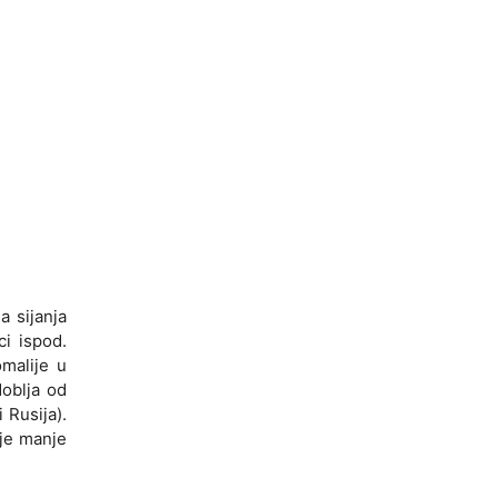
a sijanja
ci ispod.
omalije u
doblja od
 Rusija).
 je manje