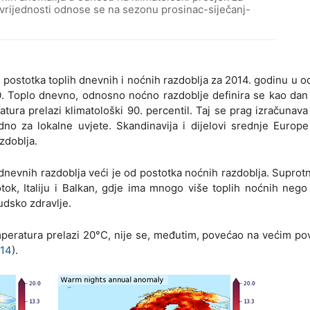
 vrijednosti odnose se na sezonu prosinac-siječanj-
 postotka toplih dnevnih i noćnih razdoblja za 2014. godinu u 
10. Toplo dnevno, odnosno noćno razdoblje definira se kao da
ra prelazi klimatološki 90. percentil. Taj se prag izračunava
no za lokalne uvjete. Skandinavija i dijelovi srednje Europe
zdoblja.
dnevnih razdoblja veći je od postotka noćnih razdoblja. Suprotn
otok, Italiju i Balkan, gdje ima mnogo više toplih noćnih neg
judsko zdravlje.
temperatura prelazi 20°C, nije se, međutim, povećao na većim p
014
).