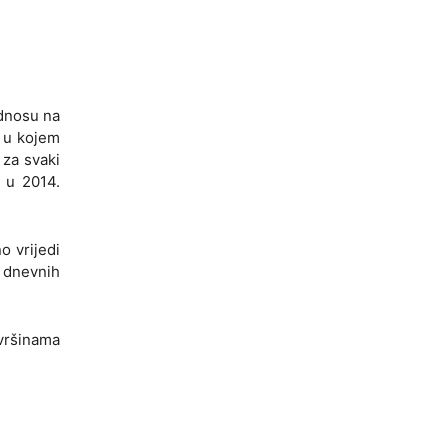
odnosu na
n u kojem
 za svaki
 u 2014.
o vrijedi
o dnevnih
ovršinama