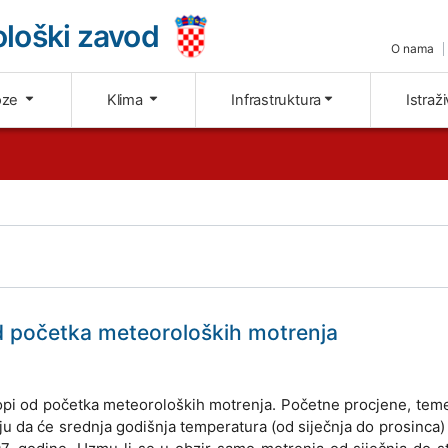
loški zavod
O nama
oze
Klima
Infrastruktura
Istraž
od početka meteoroloških motrenja
uropi od početka meteoroloških motrenja. Početne procjene, tem
u da će srednja godišnja temperatura (od siječnja do prosinca)