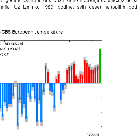
07. godine. Uzmu li se u obzir samo motrenja od siječnja do 
nija. Uz iznimku 1989. godine, svih deset najtoplijih god