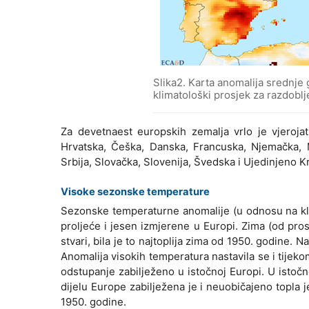
Slika2. Karta anomalija srednje
klimatološki prosjek za razdoblj
Za devetnaest europskih zemalja vrlo je vjerojatn
Hrvatska, Češka, Danska, Francuska, Njemačka, M
Srbija, Slovačka, Slovenija, Švedska i Ujedinjeno Kr
Visoke sezonske temperature
Sezonske temperaturne anomalije (u odnosu na klim
proljeće i jesen izmjerene u Europi. Zima (od pros
stvari, bila je to najtoplija zima od 1950. godine. N
Anomalija visokih temperatura nastavila se i tijekom
odstupanje zabilježeno u istočnoj Europi. U istočno
dijelu Europe zabilježena je i neuobičajeno topla je
1950. godine.