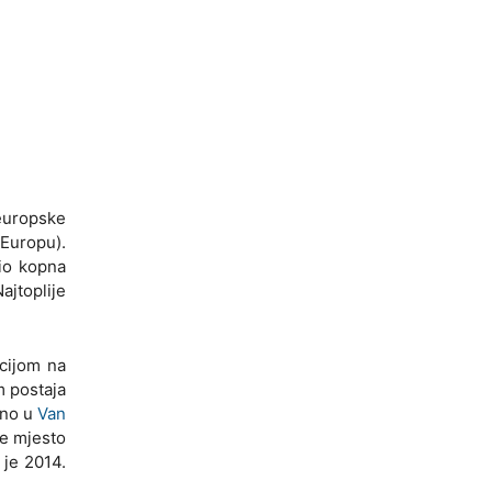
europske
 Europu).
dio kopna
ajtoplije
cijom na
m postaja
ano u
Van
je mjesto
 je 2014.