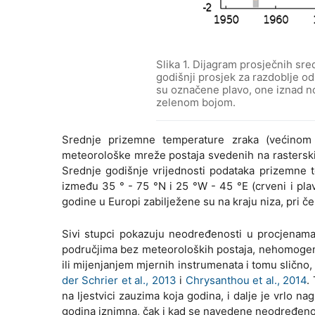
Slika 1. Dijagram prosječnih sr
godišnji prosjek za razdoblje o
su označene plavo, one iznad no
zelenom bojom.
Srednje prizemne temperature zraka (većinom
meteorološke mreže postaja svedenih na rasterski
Srednje godišnje vrijednosti podataka prizemne 
između 35 ° - 75 °N i 25 °W - 45 °E (crveni i plav
godine u Europi zabilježene su na kraju niza, pri če
Sivi stupci pokazuju neodređenosti u procjenama
područjima bez meteoroloških postaja, nehomogeno
ili mijenjanjem mjernih instrumenata i tomu slično
der Schrier et al., 2013
i
Chrysanthou et al., 2014
.
na ljestvici zauzima koja godina, i dalje je vrlo n
godina iznimna, čak i kad se navedene neodređeno