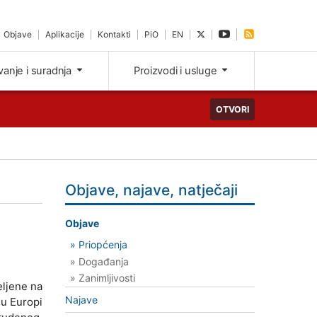
Objave
Aplikacije
Kontakti
PiO
EN
ivanje i suradnja
Proizvodi i usluge
OTVORI
Objave, najave, natječaji
Objave
» Priopćenja
» Događanja
» Zanimljivosti
eljene na
Najave
 u Europi