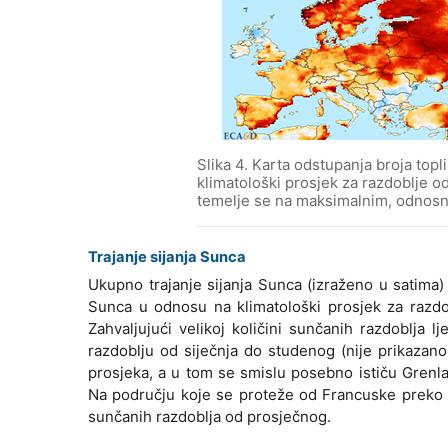
Slika 4. Karta odstupanja broja topli
klimatološki prosjek za razdoblje o
temelje se na maksimalnim, odnos
Trajanje sijanja Sunca
Ukupno trajanje sijanja Sunca (izraženo u satima) 
Sunca u odnosu na klimatološki prosjek za razdob
Zahvaljujući velikoj količini sunčanih razdoblja lj
razdoblju od siječnja do studenog (nije prikazan
prosjeka, a u tom se smislu posebno ističu Grenlan
Na području koje se proteže od Francuske preko s
sunčanih razdoblja od prosječnog.