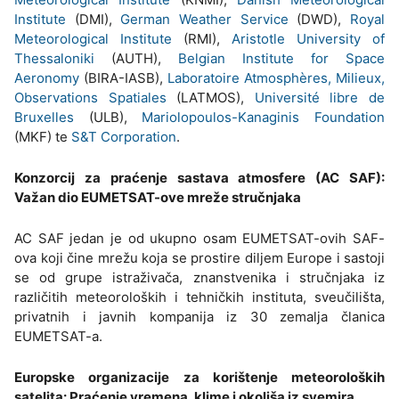
Institute
(DMI),
German Weather Service
(DWD),
Royal
Meteorological Institute
(RMI),
Aristotle University of
Thessaloniki
(AUTH),
Belgian Institute for Space
Aeronomy
(BIRA-IASB),
Laboratoire Atmosphères, Milieux,
Observations Spatiales
(LATMOS),
Université libre de
Bruxelles
(ULB),
Mariolopoulos-Kanaginis Foundation
(MKF) te
S&T Corporation
.
Konzorcij za praćenje sastava atmosfere (AC SAF):
Važan dio EUMETSAT-ove mreže stručnjaka
AC SAF jedan je od ukupno osam EUMETSAT-ovih SAF-
ova koji čine mrežu koja se prostire diljem Europe i sastoji
se od grupe istraživača, znanstvenika i stručnjaka iz
različitih meteoroloških i tehničkih instituta, sveučilišta,
privatnih i javnih kompanija iz 30 zemalja članica
EUMETSAT-a.
Europske organizacije za korištenje meteoroloških
satelita: Praćenje vremena, klime i okoliša iz svemira