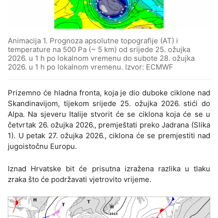
Animacija 1. Prognoza apsolutne topografije (AT) i
temperature na 500 Pa (~ 5 km) od srijede 25. ožujka
2026. u 1 h po lokalnom vremenu do subote 28. ožujka
2026. u 1 h po lokalnom vremenu. Izvor: ECMWF
Prizemno će hladna fronta, koja je dio duboke ciklone nad
Skandinavijom, tijekom srijede 25. ožujka 2026. stići do
Alpa. Na sjeveru Italije stvorit će se ciklona koja će se u
četvrtak 26. ožujka 2026., premještati preko Jadrana (Slika
1). U petak 27. ožujka 2026., ciklona će se premjestiti nad
jugoistočnu Europu.
Iznad Hrvatske bit će prisutna izražena razlika u tlaku
zraka što će podržavati vjetrovito vrijeme.