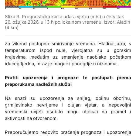
Slika 3. Prognostička karta udara vjetra (m/s) u četvrtak
26. ožujka 2026. u 13 h po lokalnom vremenu. Izvor: Aladin
(4 km)
Za vikend postupno smirivanje vremena. Hladna jutra, s
temperaturom ispod nule, vjerojatna su u gorskim
krajevima, međutim uz smanjenje naoblake početkom
idućeg tjedna, mraz je moguć i ponegdje u nizinama.
Pratiti upozorenja i prognoze te postupati prema
preporukama nadležnih službi
Na snazi su upozorenja za snijeg, obilnu oborinu,
grmljavinsko nevrijeme i olujan vjetar, a nepovoljni
vremenski uvjeti osobito mogu utjecati na promet i
aktivnosti na otvorenom.
Preporučujemo redovito praćenje prognoza i upozorenja