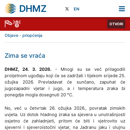
DHMZ
EN
OTVORI
Objave - priopćenja
Zima se vraća
DHMZ, 24. 3. 2026.
- Mnogi su se već prilagodili
proljetnom ugođaju koji će se zadržati i tijekom srijede 25.
ožujka 2026. Prevladavat će sunčano, zapuhat će
jugozapadni vjetar i jugo, a i temperatura zraka bi
ponegdje mogla dosegnuti 20 °C.
No, već u četvrtak 26. ožujka 2026., povratak zimskih
uvjeta. Uz dotok hladnog zraka sa sjevera u unutrašnjosti
osjetno će zahladnjeti, pritom će biti i vjetrovito uz
sjeverni i sjeveroistočni vjetar, na Jadranu jaku i olujnu