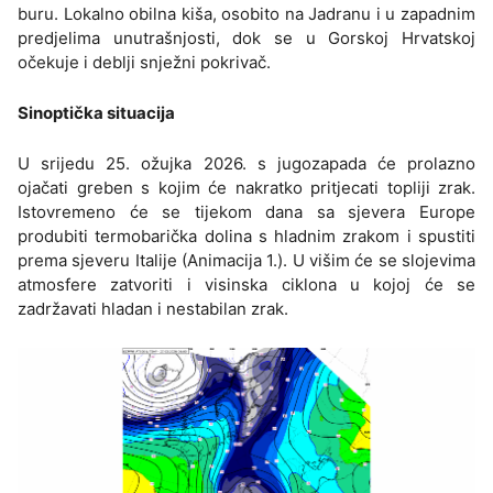
buru. Lokalno obilna kiša, osobito na Jadranu i u zapadnim
predjelima unutrašnjosti, dok se u Gorskoj Hrvatskoj
očekuje i deblji snježni pokrivač.
Sinoptička situacija
U srijedu 25. ožujka 2026. s jugozapada će prolazno
ojačati greben s kojim će nakratko pritjecati topliji zrak.
Istovremeno će se tijekom dana sa sjevera Europe
produbiti termobarička dolina s hladnim zrakom i spustiti
prema sjeveru Italije (Animacija 1.). U višim će se slojevima
atmosfere zatvoriti i visinska ciklona u kojoj će se
zadržavati hladan i nestabilan zrak.