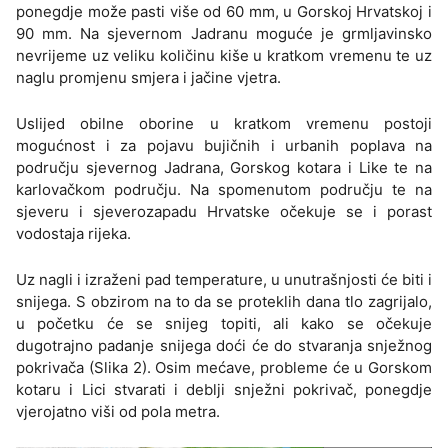
ponegdje može pasti više od 60 mm, u Gorskoj Hrvatskoj i
90 mm. Na sjevernom Jadranu moguće je grmljavinsko
nevrijeme uz veliku količinu kiše u kratkom vremenu te uz
naglu promjenu smjera i jačine vjetra.
Uslijed obilne oborine u kratkom vremenu postoji
mogućnost i za pojavu bujičnih i urbanih poplava na
području sjevernog Jadrana, Gorskog kotara i Like te na
karlovačkom području. Na spomenutom području te na
sjeveru i sjeverozapadu Hrvatske očekuje se i porast
vodostaja rijeka.
Uz nagli i izraženi pad temperature, u unutrašnjosti će biti i
snijega. S obzirom na to da se proteklih dana tlo zagrijalo,
u početku će se snijeg topiti, ali kako se očekuje
dugotrajno padanje snijega doći će do stvaranja snježnog
pokrivača (Slika 2). Osim mećave, probleme će u Gorskom
kotaru i Lici stvarati i deblji snježni pokrivač, ponegdje
vjerojatno viši od pola metra.